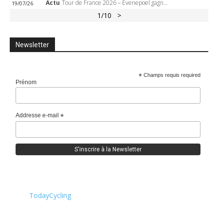
Actu
Tour de France 2026 – Evenepoel gagne à Solaison, Vingegaard abandonne, Pogacar toujours en jaune
19/07/26
1
/10
>
Newsletter
*
Champs requis required
Prénom
Addresse e-mail
*
TodayCycling