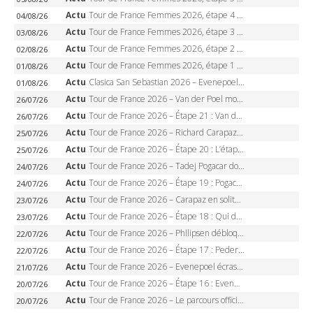
Actu
Tour de France Femmes 2026, étape 4 – Marlen Reusser écrase le chrono, Ferrand-Prévot en crise
04/08/26
Actu
Tour de France Femmes 2026, étape 3 – Sigrid Haugset en solitaire, 88 km d’échappée, maillot jaune
03/08/26
Actu
Tour de France Femmes 2026, étape 2 – Lorena Wiebes doublé à Genève, Markus héroïque, 7e record
02/08/26
Actu
Tour de France Femmes 2026, étape 1 – Lorena Wiebes intouchable à Lausanne, premier maillot jaune
01/08/26
Actu
Clasica San Sebastian 2026 – Evenepoel recordman, 4e victoire, Carapaz battu au sprint
01/08/26
Actu
Tour de France 2026 – Van der Poel monumental à Paris, Pogacar égale le record des cinq sacres
26/07/26
Actu
Tour de France 2026 – Étape 21 : Van der Poel, Pogacar, qui succédera à Wout van Aert sur les Champs-Elysées ?
26/07/26
Actu
Tour de France 2026 – Richard Carapaz roi des Alpes, doublé et maillot à pois, Seixas perd le podium
25/07/26
Actu
Tour de France 2026 – Étape 20 : L’étape reine, Galibier, Sarenne, Alpe d’Huez, qui succédera à Pogacar ?
25/07/26
Actu
Tour de France 2026 – Tadej Pogacar dompte l’Alpe d’Huez, 5e victoire, record de Pantani pulvérisé
24/07/26
Actu
Tour de France 2026 – Étape 19 : Pogacar peut-il enfin dompter l’Alpe d’Huez ?
24/07/26
Actu
Tour de France 2026 – Carapaz en solitaire à Orcières-Merlette, Paret-Peintre à un point du maillot à pois
23/07/26
Actu
Tour de France 2026 – Étape 18 : Qui domptera Orcières-Merlette, première marche vers l’Alpe d’Huez ?
23/07/26
Actu
Tour de France 2026 – Philipsen débloque son compteur à Voiron, Pedersen en danger pour le maillot vert
22/07/26
Actu
Tour de France 2026 – Étape 17 : Pedersen peut-il verrouiller le maillot vert à Voiron ?
22/07/26
Actu
Tour de France 2026 – Evenepoel écrase le chrono d’Évian, Seixas 4e, Lipowitz abandonne
21/07/26
Actu
Tour de France 2026 – Étape 16 : Evenepoel, Pogacar, Ganna… qui domptera le chrono d’Évian pour redessiner le podium ?
20/07/26
Actu
Tour de France 2026 – Le parcours officiel complet : 21 étapes, profils, carte et dates
20/07/26