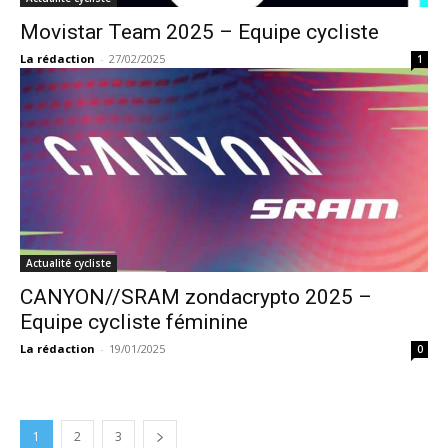
Movistar Team 2025 – Equipe cycliste
La rédaction
-
27/02/2025
1
Actualité cycliste
CANYON//SRAM zondacrypto 2025 –
Equipe cycliste féminine
La rédaction
-
19/01/2025
0
1
2
3