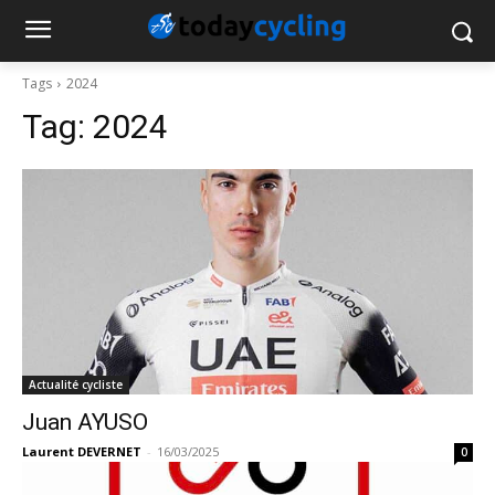
Tags
2024
Tag:
2024
Actualité cycliste
Juan AYUSO
Laurent DEVERNET
-
16/03/2025
0