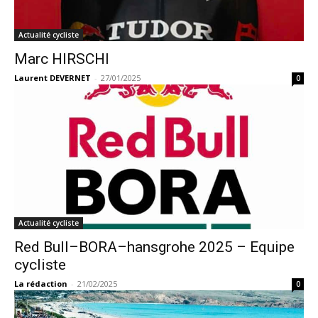
Actualité cycliste
Marc HIRSCHI
Laurent DEVERNET
-
27/01/2025
0
Actualité cycliste
Red Bull–BORA–hansgrohe 2025 – Equipe
cycliste
La rédaction
-
21/02/2025
0