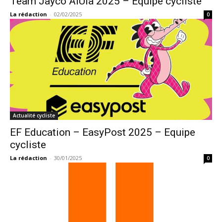
Team Jayco AlUla 2025 – Equipe cycliste
La rédaction
-
02/02/2025
0
Actualité cycliste
EF Education – EasyPost 2025 – Equipe
cycliste
La rédaction
-
30/01/2025
0