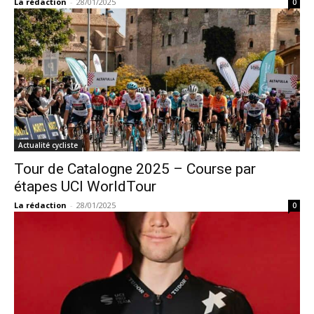
La rédaction
-
28/01/2025
0
Actualité cycliste
Tour de Catalogne 2025 – Course par
étapes UCI WorldTour
La rédaction
-
28/01/2025
0