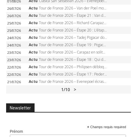
Actu
Clasica San Sebastian 2026 – Evenepoel recordman, 4e victoire, Carapaz battu au sprint
01/08/26
Actu
Tour de France 2026 – Van der Poel monumental à Paris, Pogacar égale le record des cinq sacres
26/07/26
Actu
Tour de France 2026 – Étape 21 : Van der Poel, Pogacar, qui succédera à Wout van Aert sur les Champs-Elysées ?
26/07/26
Actu
Tour de France 2026 – Richard Carapaz roi des Alpes, doublé et maillot à pois, Seixas perd le podium
25/07/26
Actu
Tour de France 2026 – Étape 20 : L’étape reine, Galibier, Sarenne, Alpe d’Huez, qui succédera à Pogacar ?
25/07/26
Actu
Tour de France 2026 – Tadej Pogacar dompte l’Alpe d’Huez, 5e victoire, record de Pantani pulvérisé
24/07/26
Actu
Tour de France 2026 – Étape 19 : Pogacar peut-il enfin dompter l’Alpe d’Huez ?
24/07/26
Actu
Tour de France 2026 – Carapaz en solitaire à Orcières-Merlette, Paret-Peintre à un point du maillot à pois
23/07/26
Actu
Tour de France 2026 – Étape 18 : Qui domptera Orcières-Merlette, première marche vers l’Alpe d’Huez ?
23/07/26
Actu
Tour de France 2026 – Philipsen débloque son compteur à Voiron, Pedersen en danger pour le maillot vert
22/07/26
Actu
Tour de France 2026 – Étape 17 : Pedersen peut-il verrouiller le maillot vert à Voiron ?
22/07/26
Actu
Tour de France 2026 – Evenepoel écrase le chrono d’Évian, Seixas 4e, Lipowitz abandonne
21/07/26
1
/10
>
Newsletter
*
Champs requis required
Prénom