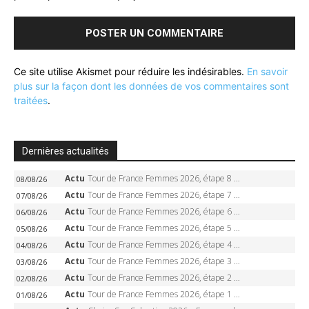
Ce site utilise Akismet pour réduire les indésirables.
En savoir
plus sur la façon dont les données de vos commentaires sont
traitées
.
Dernières actualités
Actu
Tour de France Femmes 2026, étape 8 – Demi Vollering gagne à Nice, reprend le jaune, Niewiadoma à 8 secondes
08/08/26
Actu
Tour de France Femmes 2026, étape 7 – Kasia Niewiadoma gagne le Ventoux, maillot jaune, Reusser et Vollering piégées
07/08/26
Actu
Tour de France Femmes 2026, étape 6 – Kim Le Court-Pienaar gagne à Tournon, Reusser en jaune
06/08/26
Actu
Tour de France Femmes 2026, étape 5 – Demi Vollering gagne à Belleville, Reusser en jaune, Ferrand-Prévot coule
05/08/26
Actu
Tour de France Femmes 2026, étape 4 – Marlen Reusser écrase le chrono, Ferrand-Prévot en crise
04/08/26
Actu
Tour de France Femmes 2026, étape 3 – Sigrid Haugset en solitaire, 88 km d’échappée, maillot jaune
03/08/26
Actu
Tour de France Femmes 2026, étape 2 – Lorena Wiebes doublé à Genève, Markus héroïque, 7e record
02/08/26
Actu
Tour de France Femmes 2026, étape 1 – Lorena Wiebes intouchable à Lausanne, premier maillot jaune
01/08/26