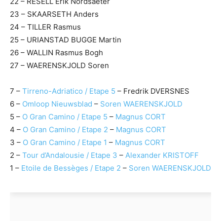
22 – RESELL Erik Nordsaeter
23 – SKAARSETH Anders
24 – TILLER Rasmus
25 – URIANSTAD BUGGE Martin
26 – WALLIN Rasmus Bogh
27 – WAERENSKJOLD Soren
7 –
Tirreno-Adriatico / Etape 5
– Fredrik DVERSNES
6 –
Omloop Nieuwsblad
–
Soren WAERENSKJOLD
5 –
O Gran Camino / Etape 5
–
Magnus CORT
4 –
O Gran Camino / Etape 2
–
Magnus CORT
3 –
O Gran Camino / Etape 1
–
Magnus CORT
2 –
Tour d’Andalousie / Etape 3
–
Alexander KRISTOFF
1 –
Etoile de Bessèges / Etape 2
–
Soren WAERENSKJOLD