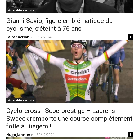
Actualité cycliste
Gianni Savio, figure emblématique du
cyclisme, s’éteint à 76 ans
La rédaction
-
31/12/2024
1
Actualité cycliste
Cyclo-cross : Superprestige – Laurens
Sweeck remporte une course complètement
folle à Diegem !
Hugo Janniere
-
30/12/2024
1