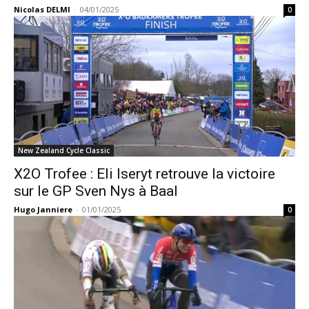
Nicolas DELMI
-
04/01/2025
0
New Zealand Cycle Classic
X2O Trofee : Eli Iseryt retrouve la victoire
sur le GP Sven Nys à Baal
Hugo Janniere
-
01/01/2025
0