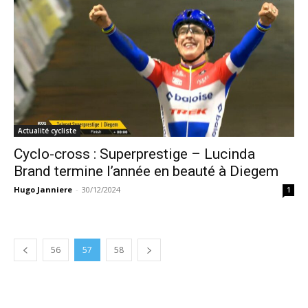
Actualité cycliste
Cyclo-cross : Superprestige – Lucinda
Brand termine l’année en beauté à Diegem
Hugo Janniere
-
30/12/2024
1
56
57
58