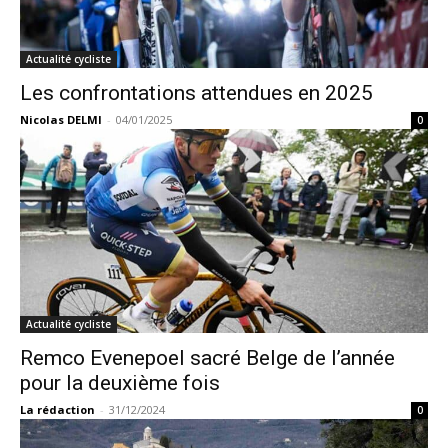
Actualité cycliste
Les confrontations attendues en 2025
Nicolas DELMI
-
04/01/2025
0
Actualité cycliste
Remco Evenepoel sacré Belge de l’année
pour la deuxième fois
La rédaction
-
31/12/2024
0