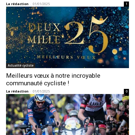
La rédaction
-
01/01/2025
1
Actualité cycliste
Meilleurs vœux à notre incroyable
communauté cycliste !
La rédaction
-
01/01/2025
0