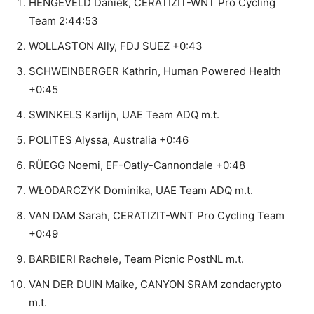
HENGEVELD Daniek, CERATIZIT-WNT Pro Cycling
Team 2:44:53
WOLLASTON Ally, FDJ SUEZ +0:43
SCHWEINBERGER Kathrin, Human Powered Health
+0:45
SWINKELS Karlijn, UAE Team ADQ m.t.
POLITES Alyssa, Australia +0:46
RÜEGG Noemi, EF-Oatly-Cannondale +0:48
WŁODARCZYK Dominika, UAE Team ADQ m.t.
VAN DAM Sarah, CERATIZIT-WNT Pro Cycling Team
+0:49
BARBIERI Rachele, Team Picnic PostNL m.t.
VAN DER DUIN Maike, CANYON SRAM zondacrypto
m.t.