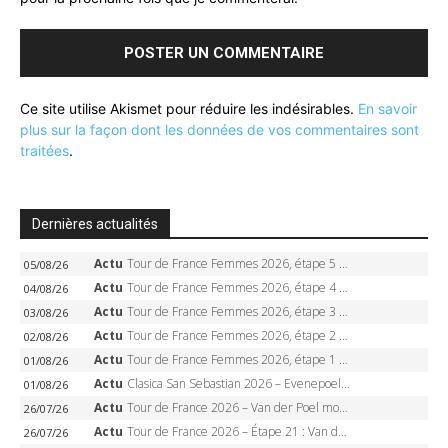
Ce site utilise Akismet pour réduire les indésirables.
En savoir
plus sur la façon dont les données de vos commentaires sont
traitées
.
Dernières actualités
Actu
Tour de France Femmes 2026, étape 5 – Demi Vollering gagne à Belleville, Reusser en jaune, Ferrand-Prévot coule
05/08/26
Actu
Tour de France Femmes 2026, étape 4 – Marlen Reusser écrase le chrono, Ferrand-Prévot en crise
04/08/26
Actu
Tour de France Femmes 2026, étape 3 – Sigrid Haugset en solitaire, 88 km d’échappée, maillot jaune
03/08/26
Actu
Tour de France Femmes 2026, étape 2 – Lorena Wiebes doublé à Genève, Markus héroïque, 7e record
02/08/26
Actu
Tour de France Femmes 2026, étape 1 – Lorena Wiebes intouchable à Lausanne, premier maillot jaune
01/08/26
Actu
Clasica San Sebastian 2026 – Evenepoel recordman, 4e victoire, Carapaz battu au sprint
01/08/26
Actu
Tour de France 2026 – Van der Poel monumental à Paris, Pogacar égale le record des cinq sacres
26/07/26
Actu
Tour de France 2026 – Étape 21 : Van der Poel, Pogacar, qui succédera à Wout van Aert sur les Champs-Elysées ?
26/07/26