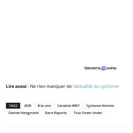
Lire aussi
: Ne rien manquer de
l’actualité du cyclisme
TAGS
2025
À la une
Ceratizit-WNT
Cyclisme féminin
Daniek Hengeveld
Race Reports
Tour Down Under