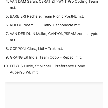
VAN DAM Sarah, CERATIZIT-WNT Pro Cycling Team
m.t.
BARBIERI Rachele, Team Picnic PostNL m.t.
RÜEGG Noemi, EF-Oatly-Cannondale m.t.
VAN DER DUIN Maike, CANYON//SRAM zondacrypto
m.t.
COPPONI Clara, Lidl – Trek m.t.
GRANGIER India, Team Coop – Repsol m.t.
FITYUS Lucie, St Michel – Preference Home –
Auber93 WE m.t.