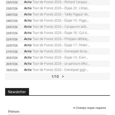
Actu
Tour de France 2026 – Richard Carapaz roi des Alpes, doublé et maillot à pois, Seixas perd le podium
25/07/26
Actu
Tour de France 2026 – Étape 20 : L’étape reine, Galibier, Sarenne, Alpe d’Huez, qui succédera à Pogacar ?
25/07/26
Actu
Tour de France 2026 – Tadej Pogacar dompte l’Alpe d’Huez, 5e victoire, record de Pantani pulvérisé
24/07/26
Actu
Tour de France 2026 – Étape 19 : Pogacar peut-il enfin dompter l’Alpe d’Huez ?
24/07/26
Actu
Tour de France 2026 – Carapaz en solitaire à Orcières-Merlette, Paret-Peintre à un point du maillot à pois
23/07/26
Actu
Tour de France 2026 – Étape 18 : Qui domptera Orcières-Merlette, première marche vers l’Alpe d’Huez ?
23/07/26
Actu
Tour de France 2026 – Philipsen débloque son compteur à Voiron, Pedersen en danger pour le maillot vert
22/07/26
Actu
Tour de France 2026 – Étape 17 : Pedersen peut-il verrouiller le maillot vert à Voiron ?
22/07/26
Actu
Tour de France 2026 – Evenepoel écrase le chrono d’Évian, Seixas 4e, Lipowitz abandonne
21/07/26
Actu
Tour de France 2026 – Étape 16 : Evenepoel, Pogacar, Ganna… qui domptera le chrono d’Évian pour redessiner le podium ?
20/07/26
Actu
Tour de France 2026 – Le parcours officiel complet : 21 étapes, profils, carte et dates
20/07/26
Actu
Tour de France 2026 – Evenepoel gagne à Solaison, Vingegaard abandonne, Pogacar toujours en jaune
19/07/26
1
/10
>
Newsletter
*
Champs requis required
Prénom