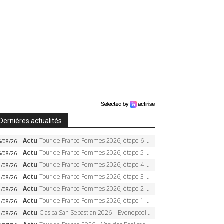
Dernières actualités
Actu
Tour de France Femmes 2026, étape 6 – Kim Le Court-Pienaar gagne à Tournon, Reusser en jaune
6/08/26
Actu
Tour de France Femmes 2026, étape 5 – Demi Vollering gagne à Belleville, Reusser en jaune, Ferrand-Prévot coule
5/08/26
Actu
Tour de France Femmes 2026, étape 4 – Marlen Reusser écrase le chrono, Ferrand-Prévot en crise
4/08/26
Actu
Tour de France Femmes 2026, étape 3 – Sigrid Haugset en solitaire, 88 km d’échappée, maillot jaune
3/08/26
Actu
Tour de France Femmes 2026, étape 2 – Lorena Wiebes doublé à Genève, Markus héroïque, 7e record
2/08/26
Actu
Tour de France Femmes 2026, étape 1 – Lorena Wiebes intouchable à Lausanne, premier maillot jaune
1/08/26
Actu
Clasica San Sebastian 2026 – Evenepoel recordman, 4e victoire, Carapaz battu au sprint
1/08/26