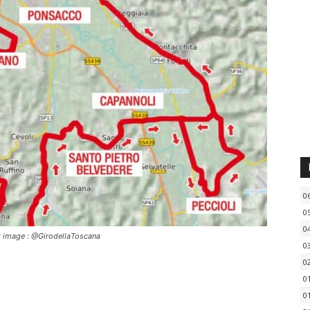
0
0
0
it image : @GirodellaToscana
0
0
0
0