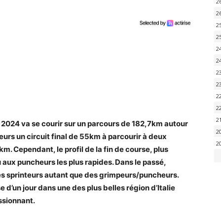
2
2
2
2
2
2
2
2
2
2
2
 2024 va se courir sur un parcours de 182,7km autour
2
urs un circuit final de 55km à parcourir à deux
2
. Cependant, le profil de la fin de course, plus
u aux puncheurs les plus rapides. Dans le passé,
 des sprinteurs autant que des grimpeurs/puncheurs.
d’un jour dans une des plus belles région d’Italie
ssionnant.