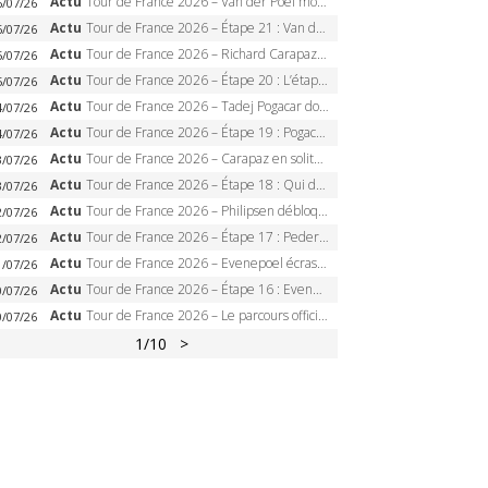
Actu
Tour de France 2026 – Van der Poel monumental à Paris, Pogacar égale le record des cinq sacres
6/07/26
Actu
Tour de France 2026 – Étape 21 : Van der Poel, Pogacar, qui succédera à Wout van Aert sur les Champs-Elysées ?
6/07/26
Actu
Tour de France 2026 – Richard Carapaz roi des Alpes, doublé et maillot à pois, Seixas perd le podium
5/07/26
Actu
Tour de France 2026 – Étape 20 : L’étape reine, Galibier, Sarenne, Alpe d’Huez, qui succédera à Pogacar ?
5/07/26
Actu
Tour de France 2026 – Tadej Pogacar dompte l’Alpe d’Huez, 5e victoire, record de Pantani pulvérisé
4/07/26
Actu
Tour de France 2026 – Étape 19 : Pogacar peut-il enfin dompter l’Alpe d’Huez ?
4/07/26
Actu
Tour de France 2026 – Carapaz en solitaire à Orcières-Merlette, Paret-Peintre à un point du maillot à pois
3/07/26
Actu
Tour de France 2026 – Étape 18 : Qui domptera Orcières-Merlette, première marche vers l’Alpe d’Huez ?
3/07/26
Actu
Tour de France 2026 – Philipsen débloque son compteur à Voiron, Pedersen en danger pour le maillot vert
2/07/26
Actu
Tour de France 2026 – Étape 17 : Pedersen peut-il verrouiller le maillot vert à Voiron ?
2/07/26
Actu
Tour de France 2026 – Evenepoel écrase le chrono d’Évian, Seixas 4e, Lipowitz abandonne
1/07/26
Actu
Tour de France 2026 – Étape 16 : Evenepoel, Pogacar, Ganna… qui domptera le chrono d’Évian pour redessiner le podium ?
0/07/26
Actu
Tour de France 2026 – Le parcours officiel complet : 21 étapes, profils, carte et dates
0/07/26
1
/10
>