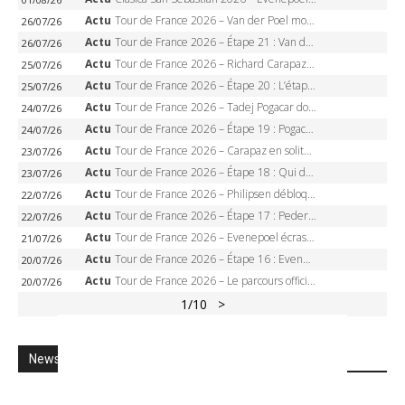
Actu
Tour de France 2026 – Van der Poel monumental à Paris, Pogacar égale le record des cinq sacres
26/07/26
Actu
Tour de France 2026 – Étape 21 : Van der Poel, Pogacar, qui succédera à Wout van Aert sur les Champs-Elysées ?
26/07/26
Actu
Tour de France 2026 – Richard Carapaz roi des Alpes, doublé et maillot à pois, Seixas perd le podium
25/07/26
Actu
Tour de France 2026 – Étape 20 : L’étape reine, Galibier, Sarenne, Alpe d’Huez, qui succédera à Pogacar ?
25/07/26
Actu
Tour de France 2026 – Tadej Pogacar dompte l’Alpe d’Huez, 5e victoire, record de Pantani pulvérisé
24/07/26
Actu
Tour de France 2026 – Étape 19 : Pogacar peut-il enfin dompter l’Alpe d’Huez ?
24/07/26
Actu
Tour de France 2026 – Carapaz en solitaire à Orcières-Merlette, Paret-Peintre à un point du maillot à pois
23/07/26
Actu
Tour de France 2026 – Étape 18 : Qui domptera Orcières-Merlette, première marche vers l’Alpe d’Huez ?
23/07/26
Actu
Tour de France 2026 – Philipsen débloque son compteur à Voiron, Pedersen en danger pour le maillot vert
22/07/26
Actu
Tour de France 2026 – Étape 17 : Pedersen peut-il verrouiller le maillot vert à Voiron ?
22/07/26
Actu
Tour de France 2026 – Evenepoel écrase le chrono d’Évian, Seixas 4e, Lipowitz abandonne
21/07/26
Actu
Tour de France 2026 – Étape 16 : Evenepoel, Pogacar, Ganna… qui domptera le chrono d’Évian pour redessiner le podium ?
20/07/26
Actu
Tour de France 2026 – Le parcours officiel complet : 21 étapes, profils, carte et dates
20/07/26
1
/10
>
Newsletter