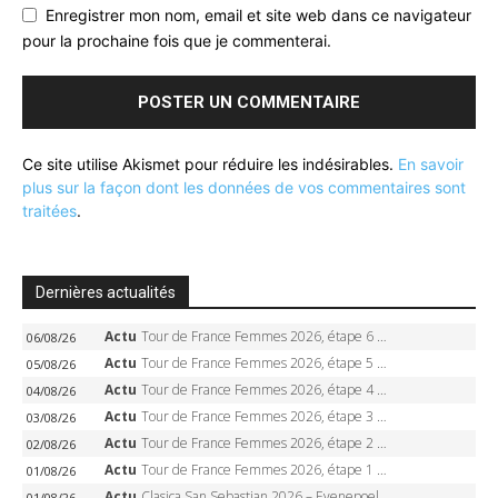
Enregistrer mon nom, email et site web dans ce navigateur
pour la prochaine fois que je commenterai.
Ce site utilise Akismet pour réduire les indésirables.
En savoir
plus sur la façon dont les données de vos commentaires sont
traitées
.
Dernières actualités
Actu
Tour de France Femmes 2026, étape 6 – Kim Le Court-Pienaar gagne à Tournon, Reusser en jaune
06/08/26
Actu
Tour de France Femmes 2026, étape 5 – Demi Vollering gagne à Belleville, Reusser en jaune, Ferrand-Prévot coule
05/08/26
Actu
Tour de France Femmes 2026, étape 4 – Marlen Reusser écrase le chrono, Ferrand-Prévot en crise
04/08/26
Actu
Tour de France Femmes 2026, étape 3 – Sigrid Haugset en solitaire, 88 km d’échappée, maillot jaune
03/08/26
Actu
Tour de France Femmes 2026, étape 2 – Lorena Wiebes doublé à Genève, Markus héroïque, 7e record
02/08/26
Actu
Tour de France Femmes 2026, étape 1 – Lorena Wiebes intouchable à Lausanne, premier maillot jaune
01/08/26
Actu
Clasica San Sebastian 2026 – Evenepoel recordman, 4e victoire, Carapaz battu au sprint
01/08/26