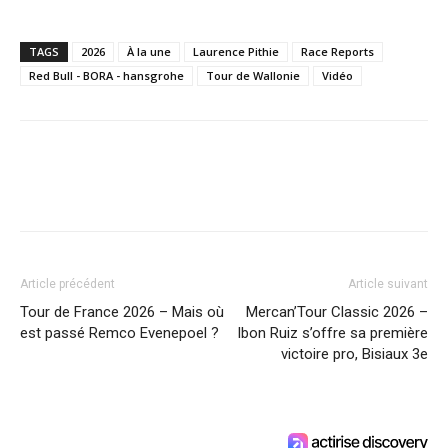
TAGS
2026
À la une
Laurence Pithie
Race Reports
Red Bull - BORA - hansgrohe
Tour de Wallonie
Vidéo
Article précédent
Article suivant
Tour de France 2026 – Mais où
Mercan’Tour Classic 2026 –
est passé Remco Evenepoel ?
Ibon Ruiz s’offre sa première
victoire pro, Bisiaux 3e