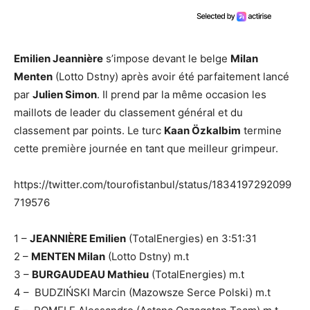
Emilien Jeannière
s’impose devant le belge
Milan
Menten
(Lotto Dstny) après avoir été parfaitement lancé
par
Julien Simon
. Il prend par la même occasion les
maillots de leader du classement général et du
classement par points. Le turc
Kaan Özkalbim
termine
cette première journée en tant que meilleur grimpeur.
https://twitter.com/tourofistanbul/status/1834197292099
719576
1 –
JEANNIÈRE Emilien
(TotalEnergies) en 3:51:31
2 –
MENTEN Milan
(Lotto Dstny) m.t
3 –
BURGAUDEAU Mathieu
(TotalEnergies) m.t
4 – BUDZIŃSKI Marcin (Mazowsze Serce Polski) m.t