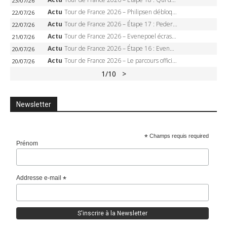
23/07/26
Actu
Tour de France 2026 – Philipsen débloque son compteur à Voiron, Pedersen en danger pour le maillot vert
22/07/26
Actu
Tour de France 2026 – Étape 17 : Pedersen peut-il verrouiller le maillot vert à Voiron ?
22/07/26
Actu
Tour de France 2026 – Evenepoel écrase le chrono d’Évian, Seixas 4e, Lipowitz abandonne
21/07/26
Actu
Tour de France 2026 – Étape 16 : Evenepoel, Pogacar, Ganna… qui domptera le chrono d’Évian pour redessiner le podium ?
20/07/26
Actu
Tour de France 2026 – Le parcours officiel complet : 21 étapes, profils, carte et dates
20/07/26
1
/10
>
Newsletter
*
Champs requis required
Prénom
Addresse e-mail
*