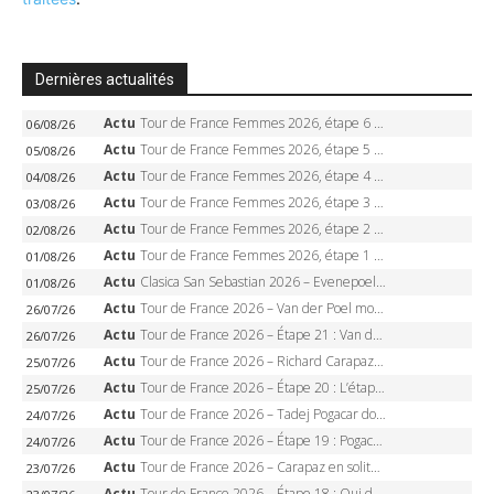
Dernières actualités
Actu
Tour de France Femmes 2026, étape 6 – Kim Le Court-Pienaar gagne à Tournon, Reusser en jaune
06/08/26
Actu
Tour de France Femmes 2026, étape 5 – Demi Vollering gagne à Belleville, Reusser en jaune, Ferrand-Prévot coule
05/08/26
Actu
Tour de France Femmes 2026, étape 4 – Marlen Reusser écrase le chrono, Ferrand-Prévot en crise
04/08/26
Actu
Tour de France Femmes 2026, étape 3 – Sigrid Haugset en solitaire, 88 km d’échappée, maillot jaune
03/08/26
Actu
Tour de France Femmes 2026, étape 2 – Lorena Wiebes doublé à Genève, Markus héroïque, 7e record
02/08/26
Actu
Tour de France Femmes 2026, étape 1 – Lorena Wiebes intouchable à Lausanne, premier maillot jaune
01/08/26
Actu
Clasica San Sebastian 2026 – Evenepoel recordman, 4e victoire, Carapaz battu au sprint
01/08/26
Actu
Tour de France 2026 – Van der Poel monumental à Paris, Pogacar égale le record des cinq sacres
26/07/26
Actu
Tour de France 2026 – Étape 21 : Van der Poel, Pogacar, qui succédera à Wout van Aert sur les Champs-Elysées ?
26/07/26
Actu
Tour de France 2026 – Richard Carapaz roi des Alpes, doublé et maillot à pois, Seixas perd le podium
25/07/26
Actu
Tour de France 2026 – Étape 20 : L’étape reine, Galibier, Sarenne, Alpe d’Huez, qui succédera à Pogacar ?
25/07/26
Actu
Tour de France 2026 – Tadej Pogacar dompte l’Alpe d’Huez, 5e victoire, record de Pantani pulvérisé
24/07/26
Actu
Tour de France 2026 – Étape 19 : Pogacar peut-il enfin dompter l’Alpe d’Huez ?
24/07/26
Actu
Tour de France 2026 – Carapaz en solitaire à Orcières-Merlette, Paret-Peintre à un point du maillot à pois
23/07/26
Actu
Tour de France 2026 – Étape 18 : Qui domptera Orcières-Merlette, première marche vers l’Alpe d’Huez ?