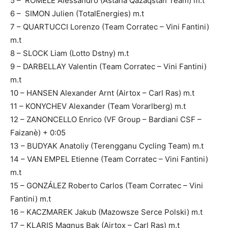
5 – ROMELE Alessandro (Astana Qazaqstan Team) m.t
6 – SIMON Julien (TotalEnergies) m.t
7 – QUARTUCCI Lorenzo (Team Corratec – Vini Fantini)
m.t
8 – SLOCK Liam (Lotto Dstny) m.t
9 – DARBELLAY Valentin (Team Corratec – Vini Fantini)
m.t
10 – HANSEN Alexander Arnt (Airtox – Carl Ras) m.t
11 – KONYCHEV Alexander (Team Vorarlberg) m.t
12 – ZANONCELLO Enrico (VF Group – Bardiani CSF –
Faizanè) + 0:05
13 – BUDYAK Anatoliy (Terengganu Cycling Team) m.t
14 – VAN EMPEL Etienne (Team Corratec – Vini Fantini)
m.t
15 – GONZÁLEZ Roberto Carlos (Team Corratec – Vini
Fantini) m.t
16 – KACZMAREK Jakub (Mazowsze Serce Polski) m.t
17 – KLARIS Magnus Bak (Airtox – Carl Ras) m.t