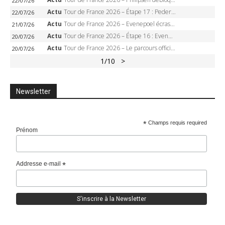
22/07/26
Actu
Tour de France 2026 – Étape 17 : Pedersen peut-il verrouiller le maillot vert à Voiron ?
22/07/26
Actu
Tour de France 2026 – Evenepoel écrase le chrono d’Évian, Seixas 4e, Lipowitz abandonne
21/07/26
Actu
Tour de France 2026 – Étape 16 : Evenepoel, Pogacar, Ganna… qui domptera le chrono d’Évian pour redessiner le podium ?
20/07/26
Actu
Tour de France 2026 – Le parcours officiel complet : 21 étapes, profils, carte et dates
20/07/26
1
/10
>
Newsletter
*
Champs requis required
Prénom
Addresse e-mail
*