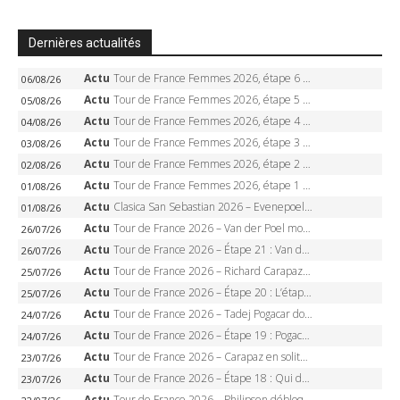
Dernières actualités
Actu
Tour de France Femmes 2026, étape 6 – Kim Le Court-Pienaar gagne à Tournon, Reusser en jaune
06/08/26
Actu
Tour de France Femmes 2026, étape 5 – Demi Vollering gagne à Belleville, Reusser en jaune, Ferrand-Prévot coule
05/08/26
Actu
Tour de France Femmes 2026, étape 4 – Marlen Reusser écrase le chrono, Ferrand-Prévot en crise
04/08/26
Actu
Tour de France Femmes 2026, étape 3 – Sigrid Haugset en solitaire, 88 km d’échappée, maillot jaune
03/08/26
Actu
Tour de France Femmes 2026, étape 2 – Lorena Wiebes doublé à Genève, Markus héroïque, 7e record
02/08/26
Actu
Tour de France Femmes 2026, étape 1 – Lorena Wiebes intouchable à Lausanne, premier maillot jaune
01/08/26
Actu
Clasica San Sebastian 2026 – Evenepoel recordman, 4e victoire, Carapaz battu au sprint
01/08/26
Actu
Tour de France 2026 – Van der Poel monumental à Paris, Pogacar égale le record des cinq sacres
26/07/26
Actu
Tour de France 2026 – Étape 21 : Van der Poel, Pogacar, qui succédera à Wout van Aert sur les Champs-Elysées ?
26/07/26
Actu
Tour de France 2026 – Richard Carapaz roi des Alpes, doublé et maillot à pois, Seixas perd le podium
25/07/26
Actu
Tour de France 2026 – Étape 20 : L’étape reine, Galibier, Sarenne, Alpe d’Huez, qui succédera à Pogacar ?
25/07/26
Actu
Tour de France 2026 – Tadej Pogacar dompte l’Alpe d’Huez, 5e victoire, record de Pantani pulvérisé
24/07/26
Actu
Tour de France 2026 – Étape 19 : Pogacar peut-il enfin dompter l’Alpe d’Huez ?
24/07/26
Actu
Tour de France 2026 – Carapaz en solitaire à Orcières-Merlette, Paret-Peintre à un point du maillot à pois
23/07/26
Actu
Tour de France 2026 – Étape 18 : Qui domptera Orcières-Merlette, première marche vers l’Alpe d’Huez ?
23/07/26
Actu
Tour de France 2026 – Philipsen débloque son compteur à Voiron, Pedersen en danger pour le maillot vert