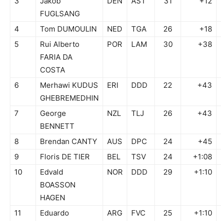
3
Jakob
DEN
AST
31
+12
FUGLSANG
4
Tom DUMOULIN
NED
TGA
26
+18
5
Rui Alberto
POR
LAM
30
+38
FARIA DA
COSTA
6
Merhawi KUDUS
ERI
DDD
22
+43
GHEBREMEDHIN
7
George
NZL
TLJ
26
+43
BENNETT
8
Brendan CANTY
AUS
DPC
24
+45
9
Floris DE TIER
BEL
TSV
24
+1:08
10
Edvald
NOR
DDD
29
+1:10
BOASSON
HAGEN
11
Eduardo
ARG
FVC
25
+1:10