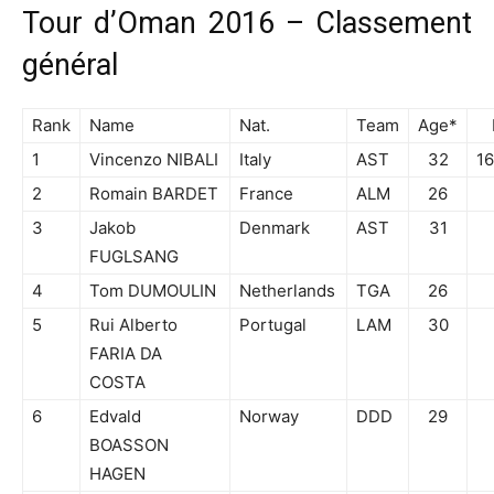
Tour d’Oman 2016 – Classement
général
Rank
Name
Nat.
Team
Age*
1
Vincenzo NIBALI
Italy
AST
32
16
2
Romain BARDET
France
ALM
26
3
Jakob
Denmark
AST
31
FUGLSANG
4
Tom DUMOULIN
Netherlands
TGA
26
5
Rui Alberto
Portugal
LAM
30
FARIA DA
COSTA
6
Edvald
Norway
DDD
29
BOASSON
HAGEN