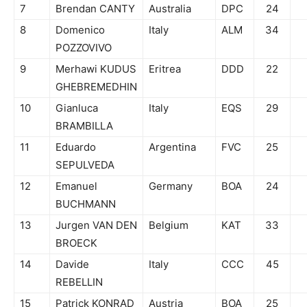
7
Brendan CANTY
Australia
DPC
24
8
Domenico
Italy
ALM
34
POZZOVIVO
9
Merhawi KUDUS
Eritrea
DDD
22
GHEBREMEDHIN
10
Gianluca
Italy
EQS
29
BRAMBILLA
11
Eduardo
Argentina
FVC
25
SEPULVEDA
12
Emanuel
Germany
BOA
24
BUCHMANN
13
Jurgen VAN DEN
Belgium
KAT
33
BROECK
14
Davide
Italy
CCC
45
REBELLIN
15
Patrick KONRAD
Austria
BOA
25