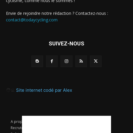
cyclisme, comme nous le sommes !
Envie de rejoindre notre rédaction ? Contactez-nous :
contact@todaycycling.com
SUIVEZ-NOUS
🧑‍💻
Site internet codé par Alex
A propos
Contact
Proposer un article
Recrutement / Offres d’emploi
Mentions légales