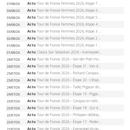
Actu
Tour de France Femmes 2026, étape 7 – Kasia Niewiadoma gagne le Ventoux, maillot jaune, Reusser et Vollering piégées
07/08/26
Actu
Tour de France Femmes 2026, étape 6 – Kim Le Court-Pienaar gagne à Tournon, Reusser en jaune
06/08/26
Actu
Tour de France Femmes 2026, étape 5 – Demi Vollering gagne à Belleville, Reusser en jaune, Ferrand-Prévot coule
05/08/26
Actu
Tour de France Femmes 2026, étape 4 – Marlen Reusser écrase le chrono, Ferrand-Prévot en crise
04/08/26
Actu
Tour de France Femmes 2026, étape 3 – Sigrid Haugset en solitaire, 88 km d’échappée, maillot jaune
03/08/26
Actu
Tour de France Femmes 2026, étape 2 – Lorena Wiebes doublé à Genève, Markus héroïque, 7e record
02/08/26
Actu
Tour de France Femmes 2026, étape 1 – Lorena Wiebes intouchable à Lausanne, premier maillot jaune
01/08/26
Actu
Clasica San Sebastian 2026 – Evenepoel recordman, 4e victoire, Carapaz battu au sprint
01/08/26
Actu
Tour de France 2026 – Van der Poel monumental à Paris, Pogacar égale le record des cinq sacres
26/07/26
Actu
Tour de France 2026 – Étape 21 : Van der Poel, Pogacar, qui succédera à Wout van Aert sur les Champs-Elysées ?
26/07/26
Actu
Tour de France 2026 – Richard Carapaz roi des Alpes, doublé et maillot à pois, Seixas perd le podium
25/07/26
Actu
Tour de France 2026 – Étape 20 : L’étape reine, Galibier, Sarenne, Alpe d’Huez, qui succédera à Pogacar ?
25/07/26
Actu
Tour de France 2026 – Tadej Pogacar dompte l’Alpe d’Huez, 5e victoire, record de Pantani pulvérisé
24/07/26
Actu
Tour de France 2026 – Étape 19 : Pogacar peut-il enfin dompter l’Alpe d’Huez ?
24/07/26
Actu
Tour de France 2026 – Carapaz en solitaire à Orcières-Merlette, Paret-Peintre à un point du maillot à pois
23/07/26
Actu
Tour de France 2026 – Étape 18 : Qui domptera Orcières-Merlette, première marche vers l’Alpe d’Huez ?
23/07/26
Actu
Tour de France 2026 – Philipsen débloque son compteur à Voiron, Pedersen en danger pour le maillot vert
22/07/26
Actu
Tour de France 2026 – Étape 17 : Pedersen peut-il verrouiller le maillot vert à Voiron ?
22/07/26
Actu
Tour de France 2026 – Evenepoel écrase le chrono d’Évian, Seixas 4e, Lipowitz abandonne
21/07/26