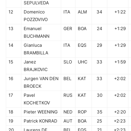
SEPULVEDA
12
Domenico
ITA
ALM
34
+1:22
POZZOVIVO
13
Emanuel
GER
BOA
24
+1:29
BUCHMANN
14
Gianluca
ITA
EQS
29
+1:29
BRAMBILLA
15
Janez
SLO
UHC
33
+1:59
BRAJKOVIC
16
Jurgen VAN DEN
BEL
KAT
33
+2:02
BROECK
17
Pavel
RUS
KAT
30
+2:02
KOCHETKOV
18
Pieter WEENING
NED
ROP
35
+2:20
19
Patrick KONRAD
AUT
BOA
25
+2:23
20
Laurens DE
BEL
EQS
21
+2:23