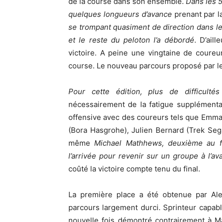
de la course dans son ensemble.
Dans les 5
quelques longueurs d’avance
prenant par l
se trompant quasiment de direction dans le
et le reste du peloton l’a débordé
. D’ail
victoire. A peine une vingtaine de coure
course. Le nouveau parcours proposé par les
Pour cette édition, plus de difficulté
nécessairement de la fatigue supplémenta
offensive avec des coureurs tels que Emm
(Bora Hasgrohe), Julien Bernard (Trek Sega
même
Michael Mathhews, deuxième au fi
l’arrivée pour revenir sur un groupe à l’av
coûté la victoire compte tenu du final.
La première place a été obtenue par Alex
parcours largement durci. Sprinteur capab
nouvelle fois démontré contrairement à Ma