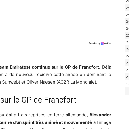
2
2
2
2
2
2
2
2
2
2
Team Emirates) continue sur le GP de Francfort
. Déjà
2
ien a de nouveau récidivé cette année en dominant le
2
m Sunweb) et Oliver Naesen (AG2R La Mondiale).
1
e sur le GP de Francfort
auréat à trois reprises en terre allemande,
Alexander
u terme d’un sprint très animé et mouvementé
à l’image