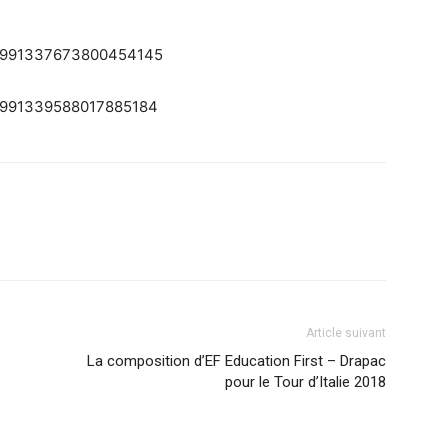
tus/991337673800454145
us/991339588017885184
Article suivant
La composition d’EF Education First – Drapac
pour le Tour d’Italie 2018