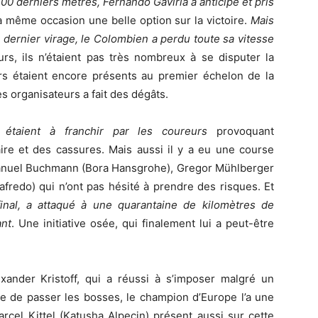
00 derniers mètres, Fernando Gaviria a anticipé et pris
a même occasion une belle option sur la victoire.
Mais
 dernier virage, le Colombien a perdu toute sa vitesse
leurs, ils n’étaient pas très nombreux à se disputer la
urs étaient encore présents au premier échelon de la
 organisateurs a fait des dégâts.
s étaient à franchir par les coureurs
provoquant
ire et des cassures. Mais aussi il y a eu une course
anuel Buchmann (Bora Hansgrohe), Gregor Mühlberger
fredo) qui n’ont pas hésité à prendre des risques. Et
nal, a attaqué à une quarantaine de kilomètres de
ant
. Une initiative osée, qui finalement lui a peut-être
ander Kristoff, qui a réussi à s’imposer malgré un
le de passer les bosses, le champion d’Europe l’a une
rcel Kittel (Katusha Alpecin) présent aussi sur cette