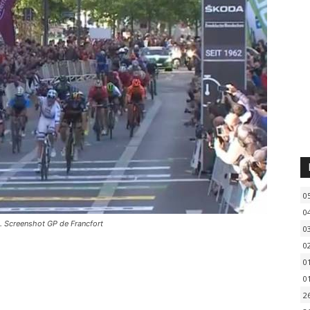
0
0
t. Screenshot GP de Francfort
0
0
0
0
2