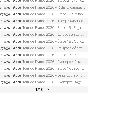
Actu
Tour de France 2026 – Étape 21 : Van der Poel, Pogacar, qui succédera à Wout van Aert sur les Champs-Elysées ?
6/07/26
Actu
Tour de France 2026 – Richard Carapaz roi des Alpes, doublé et maillot à pois, Seixas perd le podium
5/07/26
Actu
Tour de France 2026 – Étape 20 : L’étape reine, Galibier, Sarenne, Alpe d’Huez, qui succédera à Pogacar ?
5/07/26
Actu
Tour de France 2026 – Tadej Pogacar dompte l’Alpe d’Huez, 5e victoire, record de Pantani pulvérisé
4/07/26
Actu
Tour de France 2026 – Étape 19 : Pogacar peut-il enfin dompter l’Alpe d’Huez ?
4/07/26
Actu
Tour de France 2026 – Carapaz en solitaire à Orcières-Merlette, Paret-Peintre à un point du maillot à pois
3/07/26
Actu
Tour de France 2026 – Étape 18 : Qui domptera Orcières-Merlette, première marche vers l’Alpe d’Huez ?
3/07/26
Actu
Tour de France 2026 – Philipsen débloque son compteur à Voiron, Pedersen en danger pour le maillot vert
2/07/26
Actu
Tour de France 2026 – Étape 17 : Pedersen peut-il verrouiller le maillot vert à Voiron ?
2/07/26
Actu
Tour de France 2026 – Evenepoel écrase le chrono d’Évian, Seixas 4e, Lipowitz abandonne
1/07/26
Actu
Tour de France 2026 – Étape 16 : Evenepoel, Pogacar, Ganna… qui domptera le chrono d’Évian pour redessiner le podium ?
0/07/26
Actu
Tour de France 2026 – Le parcours officiel complet : 21 étapes, profils, carte et dates
0/07/26
Actu
Tour de France 2026 – Evenepoel gagne à Solaison, Vingegaard abandonne, Pogacar toujours en jaune
9/07/26
1
/10
>