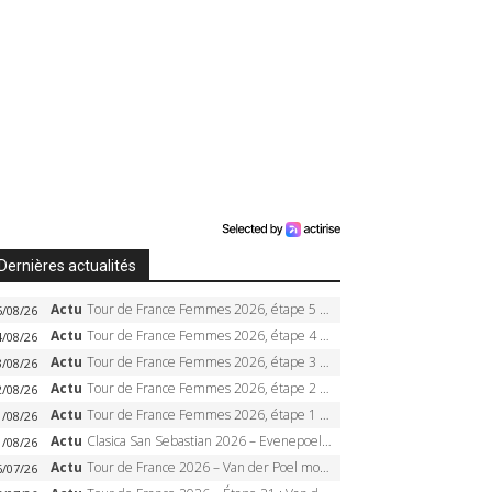
Dernières actualités
Actu
Tour de France Femmes 2026, étape 5 – Demi Vollering gagne à Belleville, Reusser en jaune, Ferrand-Prévot coule
5/08/26
Actu
Tour de France Femmes 2026, étape 4 – Marlen Reusser écrase le chrono, Ferrand-Prévot en crise
4/08/26
Actu
Tour de France Femmes 2026, étape 3 – Sigrid Haugset en solitaire, 88 km d’échappée, maillot jaune
3/08/26
Actu
Tour de France Femmes 2026, étape 2 – Lorena Wiebes doublé à Genève, Markus héroïque, 7e record
2/08/26
Actu
Tour de France Femmes 2026, étape 1 – Lorena Wiebes intouchable à Lausanne, premier maillot jaune
1/08/26
Actu
Clasica San Sebastian 2026 – Evenepoel recordman, 4e victoire, Carapaz battu au sprint
1/08/26
Actu
Tour de France 2026 – Van der Poel monumental à Paris, Pogacar égale le record des cinq sacres
6/07/26