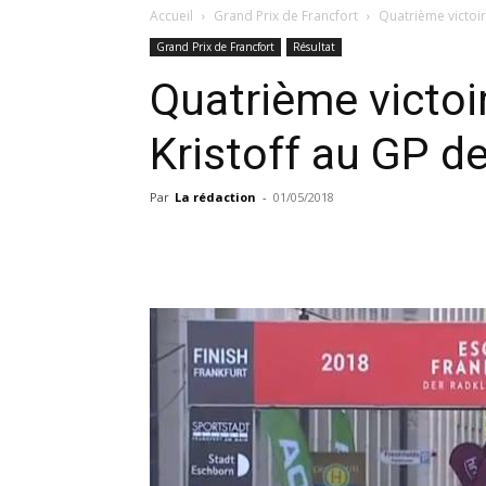
Accueil
Grand Prix de Francfort
Quatrième victoir
Grand Prix de Francfort
Résultat
Quatrième victoi
Kristoff au GP de
Par
La rédaction
-
01/05/2018