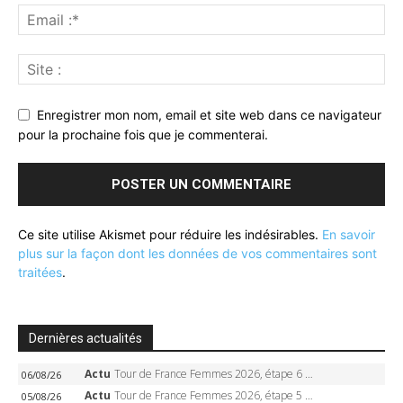
Enregistrer mon nom, email et site web dans ce navigateur
pour la prochaine fois que je commenterai.
Ce site utilise Akismet pour réduire les indésirables.
En savoir
plus sur la façon dont les données de vos commentaires sont
traitées
.
Dernières actualités
Actu
Tour de France Femmes 2026, étape 6 – Kim Le Court-Pienaar gagne à Tournon, Reusser en jaune
06/08/26
Actu
Tour de France Femmes 2026, étape 5 – Demi Vollering gagne à Belleville, Reusser en jaune, Ferrand-Prévot coule
05/08/26