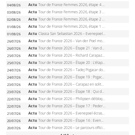
Actu
Tour de France Femmes 2026, étape 4 – Marlen Reusser écrase le chrono, Ferrand-Prévot en crise
04/08/26
Actu
Tour de France Femmes 2026, étape 3 – Sigrid Haugset en solitaire, 88 km d’échappée, maillot jaune
03/08/26
Actu
Tour de France Femmes 2026, étape 2 – Lorena Wiebes doublé à Genève, Markus héroïque, 7e record
02/08/26
Actu
Tour de France Femmes 2026, étape 1 – Lorena Wiebes intouchable à Lausanne, premier maillot jaune
01/08/26
Actu
Clasica San Sebastian 2026 – Evenepoel recordman, 4e victoire, Carapaz battu au sprint
01/08/26
Actu
Tour de France 2026 – Van der Poel monumental à Paris, Pogacar égale le record des cinq sacres
26/07/26
Actu
Tour de France 2026 – Étape 21 : Van der Poel, Pogacar, qui succédera à Wout van Aert sur les Champs-Elysées ?
26/07/26
Actu
Tour de France 2026 – Richard Carapaz roi des Alpes, doublé et maillot à pois, Seixas perd le podium
25/07/26
Actu
Tour de France 2026 – Étape 20 : L’étape reine, Galibier, Sarenne, Alpe d’Huez, qui succédera à Pogacar ?
25/07/26
Actu
Tour de France 2026 – Tadej Pogacar dompte l’Alpe d’Huez, 5e victoire, record de Pantani pulvérisé
24/07/26
Actu
Tour de France 2026 – Étape 19 : Pogacar peut-il enfin dompter l’Alpe d’Huez ?
24/07/26
Actu
Tour de France 2026 – Carapaz en solitaire à Orcières-Merlette, Paret-Peintre à un point du maillot à pois
23/07/26
Actu
Tour de France 2026 – Étape 18 : Qui domptera Orcières-Merlette, première marche vers l’Alpe d’Huez ?
23/07/26
Actu
Tour de France 2026 – Philipsen débloque son compteur à Voiron, Pedersen en danger pour le maillot vert
22/07/26
Actu
Tour de France 2026 – Étape 17 : Pedersen peut-il verrouiller le maillot vert à Voiron ?
22/07/26
Actu
Tour de France 2026 – Evenepoel écrase le chrono d’Évian, Seixas 4e, Lipowitz abandonne
21/07/26
Actu
Tour de France 2026 – Étape 16 : Evenepoel, Pogacar, Ganna… qui domptera le chrono d’Évian pour redessiner le podium ?
20/07/26
Actu
Tour de France 2026 – Le parcours officiel complet : 21 étapes, profils, carte et dates
20/07/26