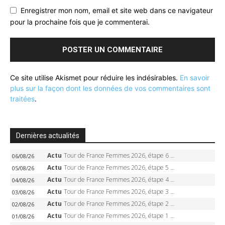
Enregistrer mon nom, email et site web dans ce navigateur
pour la prochaine fois que je commenterai.
Ce site utilise Akismet pour réduire les indésirables.
En savoir
plus sur la façon dont les données de vos commentaires sont
traitées
.
Dernières actualités
Actu
Tour de France Femmes 2026, étape 6 – Kim Le Court-Pienaar gagne à Tournon, Reusser en jaune
06/08/26
Actu
Tour de France Femmes 2026, étape 5 – Demi Vollering gagne à Belleville, Reusser en jaune, Ferrand-Prévot coule
05/08/26
Actu
Tour de France Femmes 2026, étape 4 – Marlen Reusser écrase le chrono, Ferrand-Prévot en crise
04/08/26
Actu
Tour de France Femmes 2026, étape 3 – Sigrid Haugset en solitaire, 88 km d’échappée, maillot jaune
03/08/26
Actu
Tour de France Femmes 2026, étape 2 – Lorena Wiebes doublé à Genève, Markus héroïque, 7e record
02/08/26
Actu
Tour de France Femmes 2026, étape 1 – Lorena Wiebes intouchable à Lausanne, premier maillot jaune
01/08/26