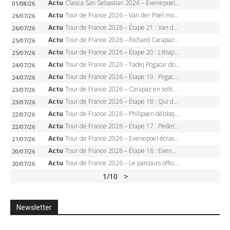
Actu
Clasica San Sebastian 2026 – Evenepoel recordman, 4e victoire, Carapaz battu au sprint
01/08/26
Actu
Tour de France 2026 – Van der Poel monumental à Paris, Pogacar égale le record des cinq sacres
26/07/26
Actu
Tour de France 2026 – Étape 21 : Van der Poel, Pogacar, qui succédera à Wout van Aert sur les Champs-Elysées ?
26/07/26
Actu
Tour de France 2026 – Richard Carapaz roi des Alpes, doublé et maillot à pois, Seixas perd le podium
25/07/26
Actu
Tour de France 2026 – Étape 20 : L’étape reine, Galibier, Sarenne, Alpe d’Huez, qui succédera à Pogacar ?
25/07/26
Actu
Tour de France 2026 – Tadej Pogacar dompte l’Alpe d’Huez, 5e victoire, record de Pantani pulvérisé
24/07/26
Actu
Tour de France 2026 – Étape 19 : Pogacar peut-il enfin dompter l’Alpe d’Huez ?
24/07/26
Actu
Tour de France 2026 – Carapaz en solitaire à Orcières-Merlette, Paret-Peintre à un point du maillot à pois
23/07/26
Actu
Tour de France 2026 – Étape 18 : Qui domptera Orcières-Merlette, première marche vers l’Alpe d’Huez ?
23/07/26
Actu
Tour de France 2026 – Philipsen débloque son compteur à Voiron, Pedersen en danger pour le maillot vert
22/07/26
Actu
Tour de France 2026 – Étape 17 : Pedersen peut-il verrouiller le maillot vert à Voiron ?
22/07/26
Actu
Tour de France 2026 – Evenepoel écrase le chrono d’Évian, Seixas 4e, Lipowitz abandonne
21/07/26
Actu
Tour de France 2026 – Étape 16 : Evenepoel, Pogacar, Ganna… qui domptera le chrono d’Évian pour redessiner le podium ?
20/07/26
Actu
Tour de France 2026 – Le parcours officiel complet : 21 étapes, profils, carte et dates
20/07/26
1
/10
>
Newsletter