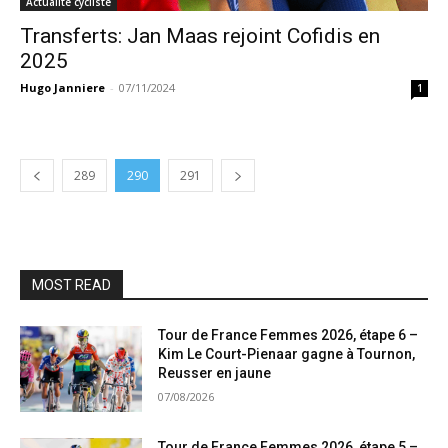
Actualité cycliste
Transferts: Jan Maas rejoint Cofidis en
2025
Hugo Janniere
-
07/11/2024
1
289
290
291
MOST READ
Tour de France Femmes 2026, étape 6 –
Kim Le Court-Pienaar gagne à Tournon,
Reusser en jaune
07/08/2026
Tour de France Femmes 2026, étape 5 –