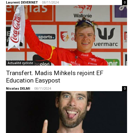
Laurent DEVERNET
-
08/11/2024
0
Actualité cycliste
Transfert. Madis Mihkels rejoint EF
Education Easypost
Nicolas DELMI
-
08/11/2024
0