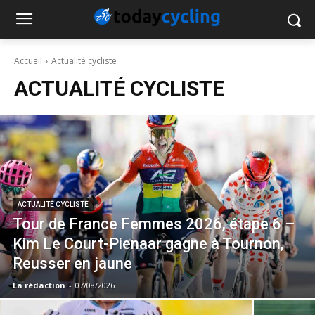
Accueil
Actualité cycliste
ACTUALITÉ CYCLISTE
ACTUALITÉ CYCLISTE
Tour de France Femmes 2026, étape 6 –
Kim Le Court-Pienaar gagne à Tournon,
Reusser en jaune
La rédaction
-
07/08/2026