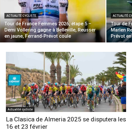
ACTUALITÉ CYCLISTE
ACTUALITÉ C
Tour de France Femmes 2026, étape 5 –
Tour de 
Demi Vollering gagne à Belleville, Reusser
Marlen Re
en jaune, Ferrand-Prévot coule
Prévot en
Actualité cycliste
La Clasica de Almeria 2025 se disputera les
16 et 23 février