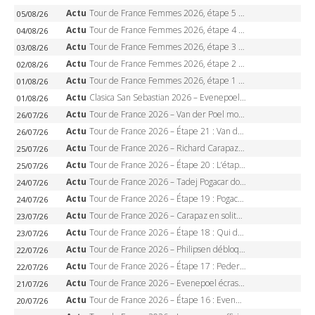
Actu
Tour de France Femmes 2026, étape 5 – Demi Vollering gagne à Belleville, Reusser en jaune, Ferrand-Prévot coule
05/08/26
Actu
Tour de France Femmes 2026, étape 4 – Marlen Reusser écrase le chrono, Ferrand-Prévot en crise
04/08/26
Actu
Tour de France Femmes 2026, étape 3 – Sigrid Haugset en solitaire, 88 km d’échappée, maillot jaune
03/08/26
Actu
Tour de France Femmes 2026, étape 2 – Lorena Wiebes doublé à Genève, Markus héroïque, 7e record
02/08/26
Actu
Tour de France Femmes 2026, étape 1 – Lorena Wiebes intouchable à Lausanne, premier maillot jaune
01/08/26
Actu
Clasica San Sebastian 2026 – Evenepoel recordman, 4e victoire, Carapaz battu au sprint
01/08/26
Actu
Tour de France 2026 – Van der Poel monumental à Paris, Pogacar égale le record des cinq sacres
26/07/26
Actu
Tour de France 2026 – Étape 21 : Van der Poel, Pogacar, qui succédera à Wout van Aert sur les Champs-Elysées ?
26/07/26
Actu
Tour de France 2026 – Richard Carapaz roi des Alpes, doublé et maillot à pois, Seixas perd le podium
25/07/26
Actu
Tour de France 2026 – Étape 20 : L’étape reine, Galibier, Sarenne, Alpe d’Huez, qui succédera à Pogacar ?
25/07/26
Actu
Tour de France 2026 – Tadej Pogacar dompte l’Alpe d’Huez, 5e victoire, record de Pantani pulvérisé
24/07/26
Actu
Tour de France 2026 – Étape 19 : Pogacar peut-il enfin dompter l’Alpe d’Huez ?
24/07/26
Actu
Tour de France 2026 – Carapaz en solitaire à Orcières-Merlette, Paret-Peintre à un point du maillot à pois
23/07/26
Actu
Tour de France 2026 – Étape 18 : Qui domptera Orcières-Merlette, première marche vers l’Alpe d’Huez ?
23/07/26
Actu
Tour de France 2026 – Philipsen débloque son compteur à Voiron, Pedersen en danger pour le maillot vert
22/07/26
Actu
Tour de France 2026 – Étape 17 : Pedersen peut-il verrouiller le maillot vert à Voiron ?
22/07/26
Actu
Tour de France 2026 – Evenepoel écrase le chrono d’Évian, Seixas 4e, Lipowitz abandonne
21/07/26
Actu
Tour de France 2026 – Étape 16 : Evenepoel, Pogacar, Ganna… qui domptera le chrono d’Évian pour redessiner le podium ?
20/07/26