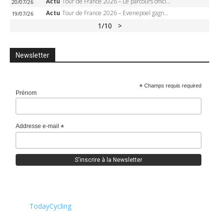
Actu
Tour de France 2026 – Le parcours officiel complet : 21 étapes, profils, carte et dates
20/07/26
Actu
Tour de France 2026 – Evenepoel gagne à Solaison, Vingegaard abandonne, Pogacar toujours en jaune
19/07/26
1
/10
>
Newsletter
*
Champs requis required
Prénom
Addresse e-mail
*
TodayCycling