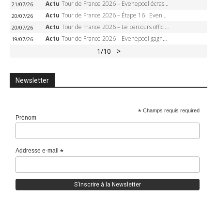
Actu
Tour de France 2026 – Evenepoel écrase le chrono d’Évian, Seixas 4e, Lipowitz abandonne
21/07/26
Actu
Tour de France 2026 – Étape 16 : Evenepoel, Pogacar, Ganna… qui domptera le chrono d’Évian pour redessiner le podium ?
20/07/26
Actu
Tour de France 2026 – Le parcours officiel complet : 21 étapes, profils, carte et dates
20/07/26
Actu
Tour de France 2026 – Evenepoel gagne à Solaison, Vingegaard abandonne, Pogacar toujours en jaune
19/07/26
1
/10
>
Newsletter
*
Champs requis required
Prénom
Addresse e-mail
*