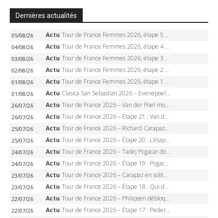
Dernières actualités
Actu
Tour de France Femmes 2026, étape 5 – Demi Vollering gagne à Belleville, Reusser en jaune, Ferrand-Prévot coule
05/08/26
Actu
Tour de France Femmes 2026, étape 4 – Marlen Reusser écrase le chrono, Ferrand-Prévot en crise
04/08/26
Actu
Tour de France Femmes 2026, étape 3 – Sigrid Haugset en solitaire, 88 km d’échappée, maillot jaune
03/08/26
Actu
Tour de France Femmes 2026, étape 2 – Lorena Wiebes doublé à Genève, Markus héroïque, 7e record
02/08/26
Actu
Tour de France Femmes 2026, étape 1 – Lorena Wiebes intouchable à Lausanne, premier maillot jaune
01/08/26
Actu
Clasica San Sebastian 2026 – Evenepoel recordman, 4e victoire, Carapaz battu au sprint
01/08/26
Actu
Tour de France 2026 – Van der Poel monumental à Paris, Pogacar égale le record des cinq sacres
26/07/26
Actu
Tour de France 2026 – Étape 21 : Van der Poel, Pogacar, qui succédera à Wout van Aert sur les Champs-Elysées ?
26/07/26
Actu
Tour de France 2026 – Richard Carapaz roi des Alpes, doublé et maillot à pois, Seixas perd le podium
25/07/26
Actu
Tour de France 2026 – Étape 20 : L’étape reine, Galibier, Sarenne, Alpe d’Huez, qui succédera à Pogacar ?
25/07/26
Actu
Tour de France 2026 – Tadej Pogacar dompte l’Alpe d’Huez, 5e victoire, record de Pantani pulvérisé
24/07/26
Actu
Tour de France 2026 – Étape 19 : Pogacar peut-il enfin dompter l’Alpe d’Huez ?
24/07/26
Actu
Tour de France 2026 – Carapaz en solitaire à Orcières-Merlette, Paret-Peintre à un point du maillot à pois
23/07/26
Actu
Tour de France 2026 – Étape 18 : Qui domptera Orcières-Merlette, première marche vers l’Alpe d’Huez ?
23/07/26
Actu
Tour de France 2026 – Philipsen débloque son compteur à Voiron, Pedersen en danger pour le maillot vert
22/07/26
Actu
Tour de France 2026 – Étape 17 : Pedersen peut-il verrouiller le maillot vert à Voiron ?
22/07/26