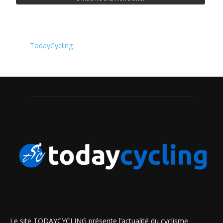
TodayCycling
Le site TODAYCYCLING présente l’actualité du cyclisme