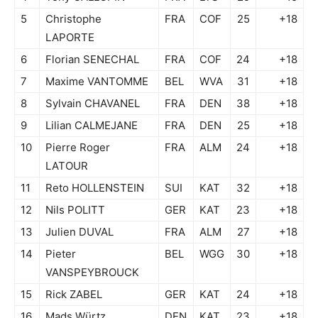
5
Christophe
FRA
COF
25
+18
LAPORTE
6
Florian SENECHAL
FRA
COF
24
+18
7
Maxime VANTOMME
BEL
WVA
31
+18
8
Sylvain CHAVANEL
FRA
DEN
38
+18
9
Lilian CALMEJANE
FRA
DEN
25
+18
10
Pierre Roger
FRA
ALM
24
+18
LATOUR
11
Reto HOLLENSTEIN
SUI
KAT
32
+18
12
Nils POLITT
GER
KAT
23
+18
13
Julien DUVAL
FRA
ALM
27
+18
14
Pieter
BEL
WGG
30
+18
VANSPEYBROUCK
15
Rick ZABEL
GER
KAT
24
+18
16
Mads Würtz
DEN
KAT
23
+18