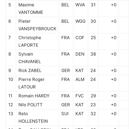
5
Maxime
BEL
WVA
31
+0
VANTOMME
6
Pieter
BEL
WGG
30
+0
VANSPEYBROUCK
7
Christophe
FRA
COF
25
+0
LAPORTE
8
Sylvain
FRA
DEN
38
+0
CHAVANEL
9
Rick ZABEL
GER
KAT
24
+0
10
Pierre Roger
FRA
ALM
24
+0
LATOUR
11
Romain HARDY
FRA
FVC
29
+0
12
Nils POLITT
GER
KAT
23
+0
13
Reto
SUI
KAT
32
+0
HOLLENSTEIN