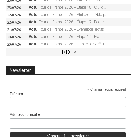
23/07/26
Actu
Tour de France 2026 – Étape 18 : Qui domptera Orcières-Merlette, première marche vers l’Alpe d’Huez ?
23/07/26
Actu
Tour de France 2026 – Philipsen débloque son compteur à Voiron, Pedersen en danger pour le maillot vert
22/07/26
Actu
Tour de France 2026 – Étape 17 : Pedersen peut-il verrouiller le maillot vert à Voiron ?
22/07/26
Actu
Tour de France 2026 – Evenepoel écrase le chrono d’Évian, Seixas 4e, Lipowitz abandonne
21/07/26
Actu
Tour de France 2026 – Étape 16 : Evenepoel, Pogacar, Ganna… qui domptera le chrono d’Évian pour redessiner le podium ?
20/07/26
Actu
Tour de France 2026 – Le parcours officiel complet : 21 étapes, profils, carte et dates
20/07/26
1
/10
>
Newsletter
*
Champs requis required
Prénom
Addresse e-mail
*