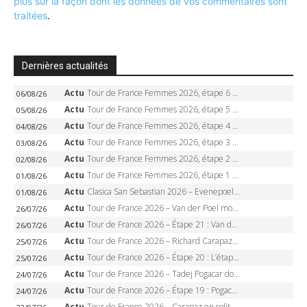
plus sur la façon dont les données de vos commentaires sont
traitées
.
Dernières actualités
Actu
Tour de France Femmes 2026, étape 6 – Kim Le Court-Pienaar gagne à Tournon, Reusser en jaune
06/08/26
Actu
Tour de France Femmes 2026, étape 5 – Demi Vollering gagne à Belleville, Reusser en jaune, Ferrand-Prévot coule
05/08/26
Actu
Tour de France Femmes 2026, étape 4 – Marlen Reusser écrase le chrono, Ferrand-Prévot en crise
04/08/26
Actu
Tour de France Femmes 2026, étape 3 – Sigrid Haugset en solitaire, 88 km d’échappée, maillot jaune
03/08/26
Actu
Tour de France Femmes 2026, étape 2 – Lorena Wiebes doublé à Genève, Markus héroïque, 7e record
02/08/26
Actu
Tour de France Femmes 2026, étape 1 – Lorena Wiebes intouchable à Lausanne, premier maillot jaune
01/08/26
Actu
Clasica San Sebastian 2026 – Evenepoel recordman, 4e victoire, Carapaz battu au sprint
01/08/26
Actu
Tour de France 2026 – Van der Poel monumental à Paris, Pogacar égale le record des cinq sacres
26/07/26
Actu
Tour de France 2026 – Étape 21 : Van der Poel, Pogacar, qui succédera à Wout van Aert sur les Champs-Elysées ?
26/07/26
Actu
Tour de France 2026 – Richard Carapaz roi des Alpes, doublé et maillot à pois, Seixas perd le podium
25/07/26
Actu
Tour de France 2026 – Étape 20 : L’étape reine, Galibier, Sarenne, Alpe d’Huez, qui succédera à Pogacar ?
25/07/26
Actu
Tour de France 2026 – Tadej Pogacar dompte l’Alpe d’Huez, 5e victoire, record de Pantani pulvérisé
24/07/26
Actu
Tour de France 2026 – Étape 19 : Pogacar peut-il enfin dompter l’Alpe d’Huez ?
24/07/26
Actu
Tour de France 2026 – Carapaz en solitaire à Orcières-Merlette, Paret-Peintre à un point du maillot à pois