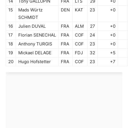
14
Tony GALLOPIN
FRA
LTS
29
+0
15
Mads Würtz
DEN
KAT
23
+0
SCHMIDT
16
Julien DUVAL
FRA
ALM
27
+0
17
Florian SENECHAL
FRA
COF
24
+0
18
Anthony TURGIS
FRA
COF
23
+0
19
Mickael DELAGE
FRA
FDJ
32
+5
20
Hugo Hofstetter
FRA
COF
23
+7