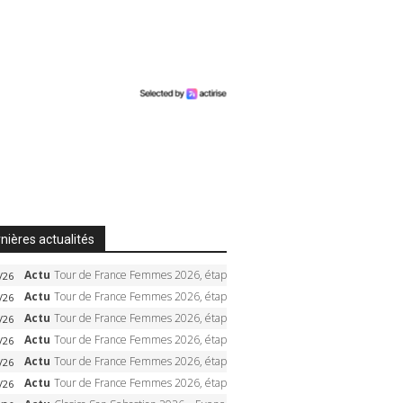
nières actualités
Actu
Tour de France Femmes 2026, étape 6 – Kim Le Court-Pienaar gagne à Tournon, Reusser en jaune
/26
Actu
Tour de France Femmes 2026, étape 5 – Demi Vollering gagne à Belleville, Reusser en jaune, Ferrand-Prévot coule
/26
Actu
Tour de France Femmes 2026, étape 4 – Marlen Reusser écrase le chrono, Ferrand-Prévot en crise
/26
Actu
Tour de France Femmes 2026, étape 3 – Sigrid Haugset en solitaire, 88 km d’échappée, maillot jaune
/26
Actu
Tour de France Femmes 2026, étape 2 – Lorena Wiebes doublé à Genève, Markus héroïque, 7e record
/26
Actu
Tour de France Femmes 2026, étape 1 – Lorena Wiebes intouchable à Lausanne, premier maillot jaune
/26