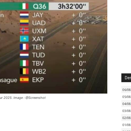
Der
06/08
05/08
our 2025. Image : @Screenshot
04/08
03/08
02/08
01/08