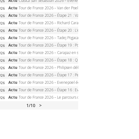
Actu
Clasica San Sebastian 2026 – Evenepoel recordman, 4e victoire, Carapaz battu au sprint
/26
Actu
Tour de France 2026 – Van der Poel monumental à Paris, Pogacar égale le record des cinq sacres
/26
Actu
Tour de France 2026 – Étape 21 : Van der Poel, Pogacar, qui succédera à Wout van Aert sur les Champs-Elysées ?
/26
Actu
Tour de France 2026 – Richard Carapaz roi des Alpes, doublé et maillot à pois, Seixas perd le podium
/26
Actu
Tour de France 2026 – Étape 20 : L’étape reine, Galibier, Sarenne, Alpe d’Huez, qui succédera à Pogacar ?
/26
Actu
Tour de France 2026 – Tadej Pogacar dompte l’Alpe d’Huez, 5e victoire, record de Pantani pulvérisé
/26
Actu
Tour de France 2026 – Étape 19 : Pogacar peut-il enfin dompter l’Alpe d’Huez ?
/26
Actu
Tour de France 2026 – Carapaz en solitaire à Orcières-Merlette, Paret-Peintre à un point du maillot à pois
/26
Actu
Tour de France 2026 – Étape 18 : Qui domptera Orcières-Merlette, première marche vers l’Alpe d’Huez ?
/26
Actu
Tour de France 2026 – Philipsen débloque son compteur à Voiron, Pedersen en danger pour le maillot vert
/26
Actu
Tour de France 2026 – Étape 17 : Pedersen peut-il verrouiller le maillot vert à Voiron ?
/26
Actu
Tour de France 2026 – Evenepoel écrase le chrono d’Évian, Seixas 4e, Lipowitz abandonne
/26
Actu
Tour de France 2026 – Étape 16 : Evenepoel, Pogacar, Ganna… qui domptera le chrono d’Évian pour redessiner le podium ?
/26
Actu
Tour de France 2026 – Le parcours officiel complet : 21 étapes, profils, carte et dates
/26
1
/10
>