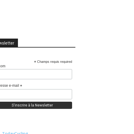
sletter
*
Champs requis required
nom
esse e-mail
*
TodayCycling