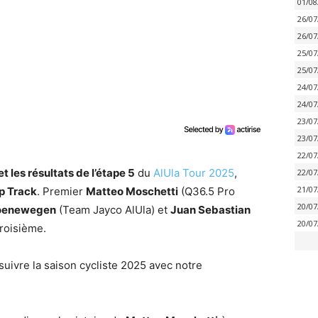
01/08
26/07
26/07
25/07
25/07
24/07
24/07
23/07
23/07
22/07
 les résultats de l’étape 5
du
AlUla Tour 2025
,
22/07
21/07
p Track
. Premier
Matteo Moschetti
(Q36.5 Pro
20/07
roenewegen
(Team Jayco AlUla) et
Juan Sebastian
20/07
roisième.
suivre la saison cycliste 2025 avec notre