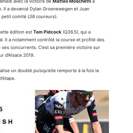
samedi avec la victoire de
Matteo Moschetti
à
pe. Il a devancé Dylan Groenewegen et Juan
petit comité (
38 coureurs
).
ette édition est
Tom Pidcock
(Q36.5), qui a
l. Il a notamment contrôlé la course et profité des
 ses concurrents. C’est sa première victoire sur
ur d’Alsace 2019.
lise un doublé puisqu’elle remporte à la fois le
d’étape.