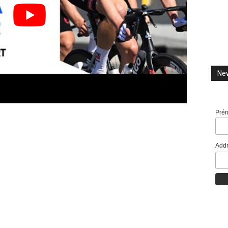
New
Pré
Addr