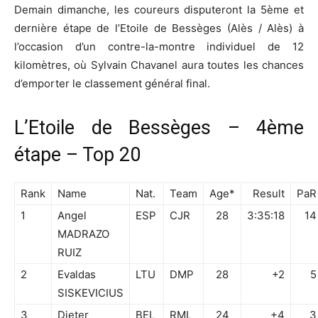
Demain dimanche, les coureurs disputeront la 5ème et
dernière étape de l’Etoile de Bessèges (Alès / Alès) à
l’occasion d’un contre-la-montre individuel de 12
kilomètres, où Sylvain Chavanel aura toutes les chances
d’emporter le classement général final.
L’Etoile de Bessèges – 4ème
étape – Top 20
Rank
Name
Nat.
Team
Age*
Result
PaR
1
Angel
ESP
CJR
28
3:35:18
14
MADRAZO
RUIZ
2
Evaldas
LTU
DMP
28
+2
5
SISKEVICIUS
3
Dieter
BEL
RML
24
+4
3