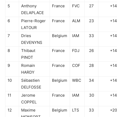
5
Anthony
France
FVC
27
+14
DELAPLACE
6
Pierre-Roger
France
ALM
23
+14
LATOUR
7
Dries
Belgium
IAM
33
+14
DEVENYNS
8
Thibaut
France
FDJ
26
+14
PINOT
9
Romain
France
COF
28
+14
HARDY
10
Sébastien
Belgium
WBC
34
+14
DELFOSSE
11
Jerome
France
IAM
30
+14
COPPEL
12
Maxime
Belgium
LTS
33
+20
MONFORT