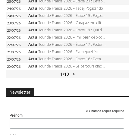
Actu
Tour de France 2026 – Étape 20 : L’étape reine, Galibier, Sarenne, Alpe d’Huez, qui succédera à Pogacar ?
25/07/26
Actu
Tour de France 2026 – Tadej Pogacar dompte l’Alpe d’Huez, 5e victoire, record de Pantani pulvérisé
24/07/26
Actu
Tour de France 2026 – Étape 19 : Pogacar peut-il enfin dompter l’Alpe d’Huez ?
24/07/26
Actu
Tour de France 2026 – Carapaz en solitaire à Orcières-Merlette, Paret-Peintre à un point du maillot à pois
23/07/26
Actu
Tour de France 2026 – Étape 18 : Qui domptera Orcières-Merlette, première marche vers l’Alpe d’Huez ?
23/07/26
Actu
Tour de France 2026 – Philipsen débloque son compteur à Voiron, Pedersen en danger pour le maillot vert
22/07/26
Actu
Tour de France 2026 – Étape 17 : Pedersen peut-il verrouiller le maillot vert à Voiron ?
22/07/26
Actu
Tour de France 2026 – Evenepoel écrase le chrono d’Évian, Seixas 4e, Lipowitz abandonne
21/07/26
Actu
Tour de France 2026 – Étape 16 : Evenepoel, Pogacar, Ganna… qui domptera le chrono d’Évian pour redessiner le podium ?
20/07/26
Actu
Tour de France 2026 – Le parcours officiel complet : 21 étapes, profils, carte et dates
20/07/26
1
/10
>
Newsletter
*
Champs requis required
Prénom