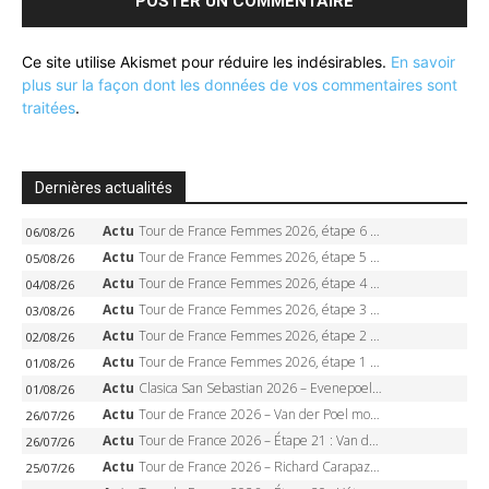
Ce site utilise Akismet pour réduire les indésirables.
En savoir
plus sur la façon dont les données de vos commentaires sont
traitées
.
Dernières actualités
Actu
Tour de France Femmes 2026, étape 6 – Kim Le Court-Pienaar gagne à Tournon, Reusser en jaune
06/08/26
Actu
Tour de France Femmes 2026, étape 5 – Demi Vollering gagne à Belleville, Reusser en jaune, Ferrand-Prévot coule
05/08/26
Actu
Tour de France Femmes 2026, étape 4 – Marlen Reusser écrase le chrono, Ferrand-Prévot en crise
04/08/26
Actu
Tour de France Femmes 2026, étape 3 – Sigrid Haugset en solitaire, 88 km d’échappée, maillot jaune
03/08/26
Actu
Tour de France Femmes 2026, étape 2 – Lorena Wiebes doublé à Genève, Markus héroïque, 7e record
02/08/26
Actu
Tour de France Femmes 2026, étape 1 – Lorena Wiebes intouchable à Lausanne, premier maillot jaune
01/08/26
Actu
Clasica San Sebastian 2026 – Evenepoel recordman, 4e victoire, Carapaz battu au sprint
01/08/26
Actu
Tour de France 2026 – Van der Poel monumental à Paris, Pogacar égale le record des cinq sacres
26/07/26
Actu
Tour de France 2026 – Étape 21 : Van der Poel, Pogacar, qui succédera à Wout van Aert sur les Champs-Elysées ?
26/07/26
Actu
Tour de France 2026 – Richard Carapaz roi des Alpes, doublé et maillot à pois, Seixas perd le podium
25/07/26