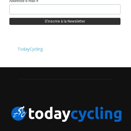
Addresse e-mail
*
TodayCycling