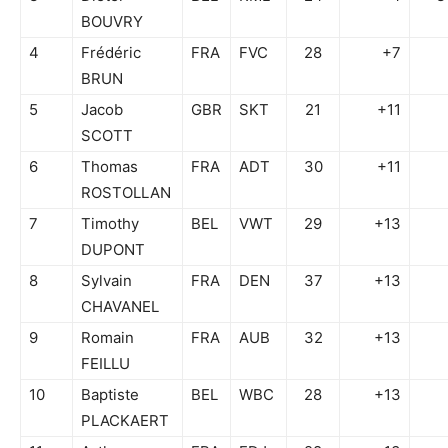
BOUVRY
4
Frédéric
FRA
FVC
28
+7
BRUN
5
Jacob
GBR
SKT
21
+11
SCOTT
6
Thomas
FRA
ADT
30
+11
ROSTOLLAN
7
Timothy
BEL
VWT
29
+13
DUPONT
8
Sylvain
FRA
DEN
37
+13
CHAVANEL
9
Romain
FRA
AUB
32
+13
FEILLU
10
Baptiste
BEL
WBC
28
+13
PLACKAERT