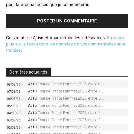
pour la prochaine fois que je commenterai.
Ce site utilise Akismet pour réduire les indésirables.
En savoir
plus sur la façon dont les données de vos commentaires sont
traitées
.
Dernières actualités
Actu
Tour de France Femmes 2026, étape 8 – Demi Vollering gagne à Nice, reprend le jaune, Niewiadoma à 8 secondes
08/08/26
Actu
Tour de France Femmes 2026, étape 7 – Kasia Niewiadoma gagne le Ventoux, maillot jaune, Reusser et Vollering piégées
07/08/26
Actu
Tour de France Femmes 2026, étape 6 – Kim Le Court-Pienaar gagne à Tournon, Reusser en jaune
06/08/26
Actu
Tour de France Femmes 2026, étape 5 – Demi Vollering gagne à Belleville, Reusser en jaune, Ferrand-Prévot coule
05/08/26
Actu
Tour de France Femmes 2026, étape 4 – Marlen Reusser écrase le chrono, Ferrand-Prévot en crise
04/08/26
Actu
Tour de France Femmes 2026, étape 3 – Sigrid Haugset en solitaire, 88 km d’échappée, maillot jaune
03/08/26
Actu
Tour de France Femmes 2026, étape 2 – Lorena Wiebes doublé à Genève, Markus héroïque, 7e record
02/08/26