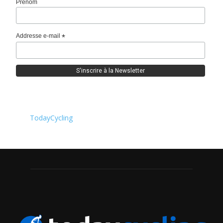
Prénom
Addresse e-mail
*
TodayCycling