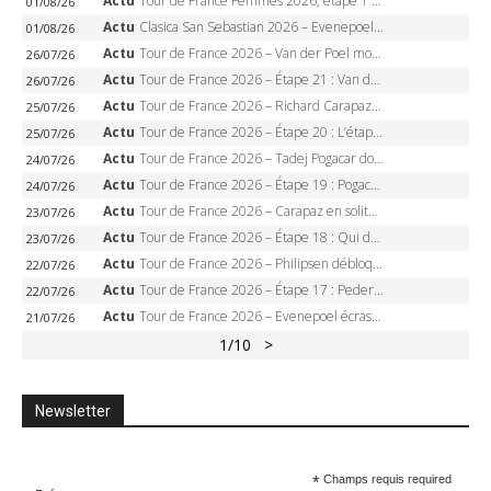
Actu
Tour de France Femmes 2026, étape 1 – Lorena Wiebes intouchable à Lausanne, premier maillot jaune
01/08/26
Actu
Clasica San Sebastian 2026 – Evenepoel recordman, 4e victoire, Carapaz battu au sprint
01/08/26
Actu
Tour de France 2026 – Van der Poel monumental à Paris, Pogacar égale le record des cinq sacres
26/07/26
Actu
Tour de France 2026 – Étape 21 : Van der Poel, Pogacar, qui succédera à Wout van Aert sur les Champs-Elysées ?
26/07/26
Actu
Tour de France 2026 – Richard Carapaz roi des Alpes, doublé et maillot à pois, Seixas perd le podium
25/07/26
Actu
Tour de France 2026 – Étape 20 : L’étape reine, Galibier, Sarenne, Alpe d’Huez, qui succédera à Pogacar ?
25/07/26
Actu
Tour de France 2026 – Tadej Pogacar dompte l’Alpe d’Huez, 5e victoire, record de Pantani pulvérisé
24/07/26
Actu
Tour de France 2026 – Étape 19 : Pogacar peut-il enfin dompter l’Alpe d’Huez ?
24/07/26
Actu
Tour de France 2026 – Carapaz en solitaire à Orcières-Merlette, Paret-Peintre à un point du maillot à pois
23/07/26
Actu
Tour de France 2026 – Étape 18 : Qui domptera Orcières-Merlette, première marche vers l’Alpe d’Huez ?
23/07/26
Actu
Tour de France 2026 – Philipsen débloque son compteur à Voiron, Pedersen en danger pour le maillot vert
22/07/26
Actu
Tour de France 2026 – Étape 17 : Pedersen peut-il verrouiller le maillot vert à Voiron ?
22/07/26
Actu
Tour de France 2026 – Evenepoel écrase le chrono d’Évian, Seixas 4e, Lipowitz abandonne
21/07/26
1
/10
>
Newsletter
*
Champs requis required