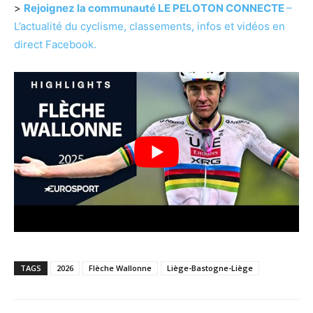
>
Rejoignez la communauté LE PELOTON CONNECTE
–
L’actualité du cyclisme, classements, infos et vidéos en
direct Facebook.
TAGS
2026
Flèche Wallonne
Liège-Bastogne-Liège