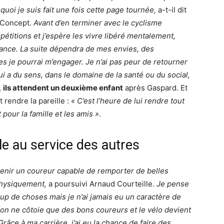
 quoi je suis fait une fois cette page tournée,
a-t-il dit
 Concept.
Avant d’en terminer avec le cyclisme
pétitions et j’espère les vivre libéré mentalement,
nce. La suite dépendra de mes envies, des
es je pourrai m’engager. Je n’ai pas peur de retourner
qui a du sens, dans le domaine de la santé ou du social,
,
ils attendent un deuxième enfant
après Gaspard. Et
 rendre la pareille :
« C’est l’heure de lui rendre tout
pour la famille et les amis »
.
èle au service des autres
enir un coureur capable de remporter de belles
 physiquement,
a poursuivi Arnaud Courteille.
Je pense
up de choses mais je n’ai jamais eu un caractère de
 on ne côtoie que des bons coureurs et le vélo devient
Grâce à ma carrière, j’ai eu la chance de faire des