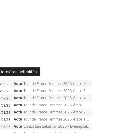
Dernières actualités
Actu
Tour de France Femmes 2026, étape 6 – Kim Le Court-Pienaar gagne à Tournon, Reusser en jaune
6/08/26
Actu
Tour de France Femmes 2026, étape 5 – Demi Vollering gagne à Belleville, Reusser en jaune, Ferrand-Prévot coule
5/08/26
Actu
Tour de France Femmes 2026, étape 4 – Marlen Reusser écrase le chrono, Ferrand-Prévot en crise
4/08/26
Actu
Tour de France Femmes 2026, étape 3 – Sigrid Haugset en solitaire, 88 km d’échappée, maillot jaune
3/08/26
Actu
Tour de France Femmes 2026, étape 2 – Lorena Wiebes doublé à Genève, Markus héroïque, 7e record
2/08/26
Actu
Tour de France Femmes 2026, étape 1 – Lorena Wiebes intouchable à Lausanne, premier maillot jaune
1/08/26
Actu
Clasica San Sebastian 2026 – Evenepoel recordman, 4e victoire, Carapaz battu au sprint
1/08/26