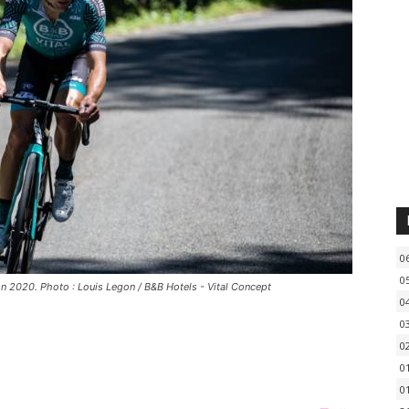
0
0
ison 2020. Photo : Louis Legon / B&B Hotels - Vital Concept
0
0
0
0
0