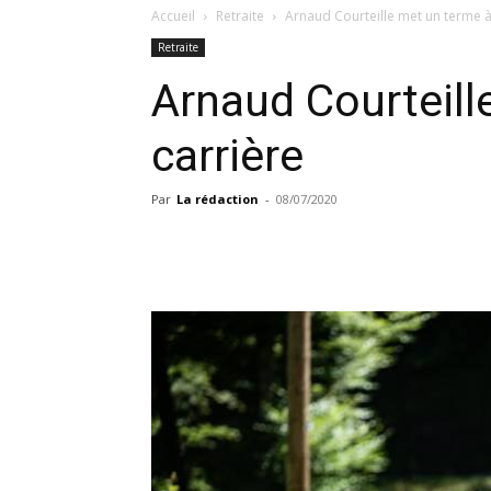
Accueil
Retraite
Arnaud Courteille met un terme à
Retraite
Arnaud Courteill
carrière
Par
La rédaction
-
08/07/2020