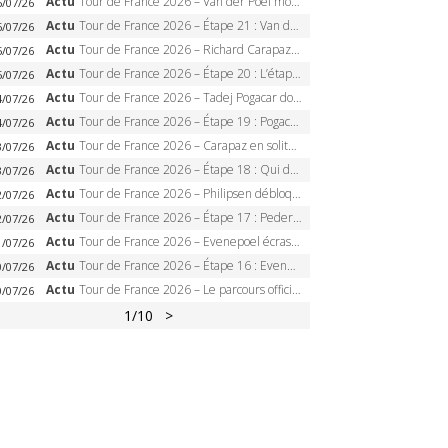
Actu
Tour de France 2026 – Van der Poel monumental à Paris, Pogacar égale le record des cinq sacres
6/07/26
Actu
Tour de France 2026 – Étape 21 : Van der Poel, Pogacar, qui succédera à Wout van Aert sur les Champs-Elysées ?
6/07/26
Actu
Tour de France 2026 – Richard Carapaz roi des Alpes, doublé et maillot à pois, Seixas perd le podium
5/07/26
Actu
Tour de France 2026 – Étape 20 : L’étape reine, Galibier, Sarenne, Alpe d’Huez, qui succédera à Pogacar ?
5/07/26
Actu
Tour de France 2026 – Tadej Pogacar dompte l’Alpe d’Huez, 5e victoire, record de Pantani pulvérisé
4/07/26
Actu
Tour de France 2026 – Étape 19 : Pogacar peut-il enfin dompter l’Alpe d’Huez ?
4/07/26
Actu
Tour de France 2026 – Carapaz en solitaire à Orcières-Merlette, Paret-Peintre à un point du maillot à pois
3/07/26
Actu
Tour de France 2026 – Étape 18 : Qui domptera Orcières-Merlette, première marche vers l’Alpe d’Huez ?
3/07/26
Actu
Tour de France 2026 – Philipsen débloque son compteur à Voiron, Pedersen en danger pour le maillot vert
2/07/26
Actu
Tour de France 2026 – Étape 17 : Pedersen peut-il verrouiller le maillot vert à Voiron ?
2/07/26
Actu
Tour de France 2026 – Evenepoel écrase le chrono d’Évian, Seixas 4e, Lipowitz abandonne
1/07/26
Actu
Tour de France 2026 – Étape 16 : Evenepoel, Pogacar, Ganna… qui domptera le chrono d’Évian pour redessiner le podium ?
0/07/26
Actu
Tour de France 2026 – Le parcours officiel complet : 21 étapes, profils, carte et dates
0/07/26
1
/10
>