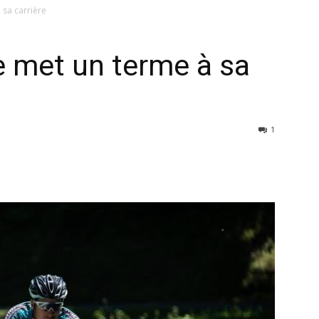
 sa carrière
e met un terme à sa
1