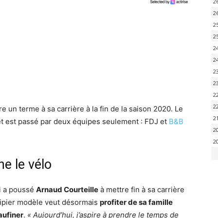
2
2
2
2
2
2
2
2
2
2
e un terme à sa carrière à la fin de la saison 2020. Le
2
et est passé par deux équipes seulement : FDJ et
B&B
2
2
e le vélo
ui a poussé
Arnaud Courteille
à mettre fin à sa carrière
quipier modèle veut désormais
profiter de sa famille
aufiner
.
« Aujourd’hui, j’aspire à prendre le temps de