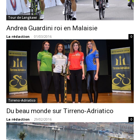
Tour de Langkawi
Andrea Guardini roi en Malaisie
La rédaction
-
01/03/2016
0
Tirreno-Adriatico
Du beau monde sur Tirreno-Adriatico
La rédaction
-
29/02/2016
0