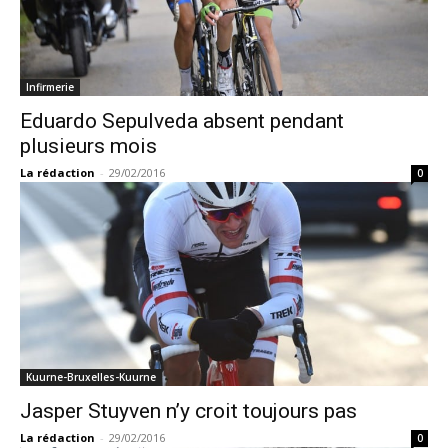
Infirmerie
Eduardo Sepulveda absent pendant
plusieurs mois
La rédaction
-
29/02/2016
0
Kuurne-Bruxelles-Kuurne
Jasper Stuyven n’y croit toujours pas
La rédaction
-
29/02/2016
0