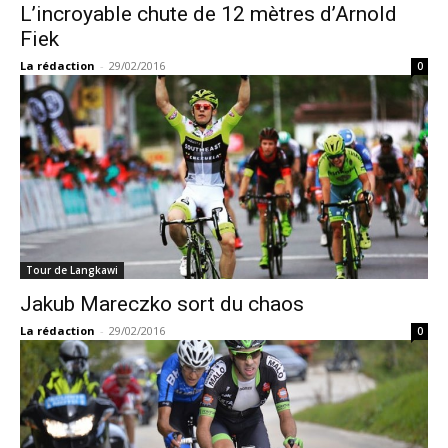
L’incroyable chute de 12 mètres d’Arnold
Fiek
La rédaction
-
29/02/2016
0
Tour de Langkawi
Jakub Mareczko sort du chaos
La rédaction
-
29/02/2016
0