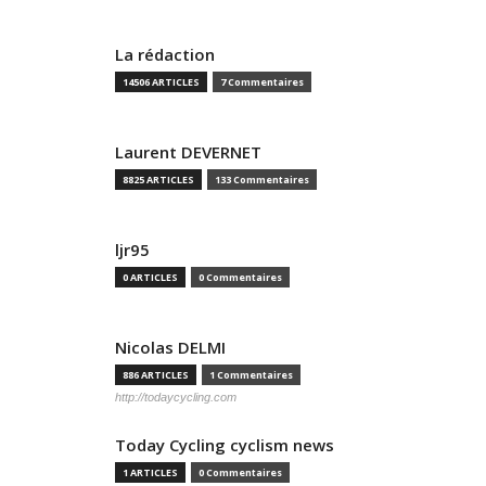
La rédaction
14506 ARTICLES
7 Commentaires
Laurent DEVERNET
8825 ARTICLES
133 Commentaires
ljr95
0 ARTICLES
0 Commentaires
Nicolas DELMI
886 ARTICLES
1 Commentaires
http://todaycycling.com
Today Cycling cyclism news
1 ARTICLES
0 Commentaires