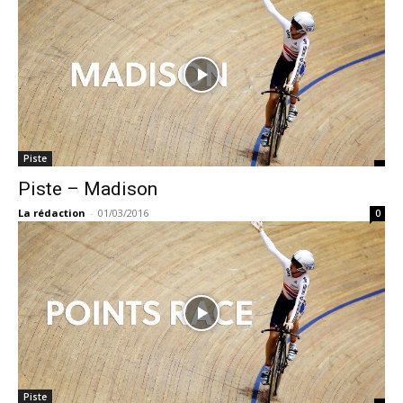
Piste
Piste – Madison
La rédaction
-
01/03/2016
0
Piste