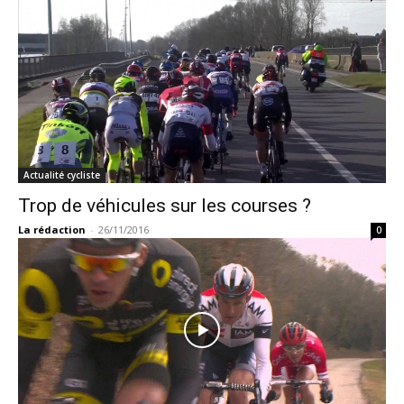
Actualité cycliste
Trop de véhicules sur les courses ?
La rédaction
-
26/11/2016
0