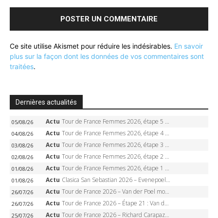
Ce site utilise Akismet pour réduire les indésirables.
En savoir
plus sur la façon dont les données de vos commentaires sont
traitées
.
Dernières actualités
Actu
Tour de France Femmes 2026, étape 5 – Demi Vollering gagne à Belleville, Reusser en jaune, Ferrand-Prévot coule
05/08/26
Actu
Tour de France Femmes 2026, étape 4 – Marlen Reusser écrase le chrono, Ferrand-Prévot en crise
04/08/26
Actu
Tour de France Femmes 2026, étape 3 – Sigrid Haugset en solitaire, 88 km d’échappée, maillot jaune
03/08/26
Actu
Tour de France Femmes 2026, étape 2 – Lorena Wiebes doublé à Genève, Markus héroïque, 7e record
02/08/26
Actu
Tour de France Femmes 2026, étape 1 – Lorena Wiebes intouchable à Lausanne, premier maillot jaune
01/08/26
Actu
Clasica San Sebastian 2026 – Evenepoel recordman, 4e victoire, Carapaz battu au sprint
01/08/26
Actu
Tour de France 2026 – Van der Poel monumental à Paris, Pogacar égale le record des cinq sacres
26/07/26
Actu
Tour de France 2026 – Étape 21 : Van der Poel, Pogacar, qui succédera à Wout van Aert sur les Champs-Elysées ?
26/07/26
Actu
Tour de France 2026 – Richard Carapaz roi des Alpes, doublé et maillot à pois, Seixas perd le podium
25/07/26