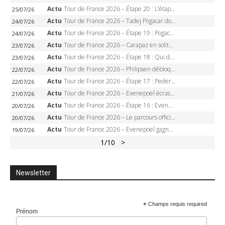
Actu
Tour de France 2026 – Étape 20 : L’étape reine, Galibier, Sarenne, Alpe d’Huez, qui succédera à Pogacar ?
25/07/26
Actu
Tour de France 2026 – Tadej Pogacar dompte l’Alpe d’Huez, 5e victoire, record de Pantani pulvérisé
24/07/26
Actu
Tour de France 2026 – Étape 19 : Pogacar peut-il enfin dompter l’Alpe d’Huez ?
24/07/26
Actu
Tour de France 2026 – Carapaz en solitaire à Orcières-Merlette, Paret-Peintre à un point du maillot à pois
23/07/26
Actu
Tour de France 2026 – Étape 18 : Qui domptera Orcières-Merlette, première marche vers l’Alpe d’Huez ?
23/07/26
Actu
Tour de France 2026 – Philipsen débloque son compteur à Voiron, Pedersen en danger pour le maillot vert
22/07/26
Actu
Tour de France 2026 – Étape 17 : Pedersen peut-il verrouiller le maillot vert à Voiron ?
22/07/26
Actu
Tour de France 2026 – Evenepoel écrase le chrono d’Évian, Seixas 4e, Lipowitz abandonne
21/07/26
Actu
Tour de France 2026 – Étape 16 : Evenepoel, Pogacar, Ganna… qui domptera le chrono d’Évian pour redessiner le podium ?
20/07/26
Actu
Tour de France 2026 – Le parcours officiel complet : 21 étapes, profils, carte et dates
20/07/26
Actu
Tour de France 2026 – Evenepoel gagne à Solaison, Vingegaard abandonne, Pogacar toujours en jaune
19/07/26
1
/10
>
Newsletter
*
Champs requis required
Prénom