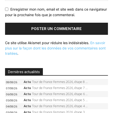
Enregistrer mon nom, email et site web dans ce navigateur
pour la prochaine fois que je commenterai.
Ce site utilise Akismet pour réduire les indésirables.
En savoir
plus sur la façon dont les données de vos commentaires sont
traitées
.
Dernières actualités
Actu
Tour de France Femmes 2026, étape 8 – Demi Vollering gagne à Nice, reprend le jaune, Niewiadoma à 8 secondes
08/08/26
Actu
Tour de France Femmes 2026, étape 7 – Kasia Niewiadoma gagne le Ventoux, maillot jaune, Reusser et Vollering piégées
07/08/26
Actu
Tour de France Femmes 2026, étape 6 – Kim Le Court-Pienaar gagne à Tournon, Reusser en jaune
06/08/26
Actu
Tour de France Femmes 2026, étape 5 – Demi Vollering gagne à Belleville, Reusser en jaune, Ferrand-Prévot coule
05/08/26
Actu
Tour de France Femmes 2026, étape 4 – Marlen Reusser écrase le chrono, Ferrand-Prévot en crise
04/08/26
Actu
Tour de France Femmes 2026, étape 3 – Sigrid Haugset en solitaire, 88 km d’échappée, maillot jaune
03/08/26