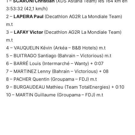
1 –
SCARONI Christian
(XDS Astana Team) les 164 km en
3:53:32 (42,1 km/h)
2 –
LAPEIRA Paul
(Decathlon AG2R La Mondiale Team)
m.t
3 –
LAFAY Victor
(Decathlon AG2R La Mondiale Team)
m.t
4 – VAUQUELIN Kévin (Arkéa – B&B Hotels) m.t
5 – BUITRAGO Santiago (Bahrain – Victorious) m.t
6 – BARRÉ Louis (Intermarché – Wanty) + 0:07
7 – MARTINEZ Lenny (Bahrain – Victorious) + 08
8 – PACHER Quentin (Groupama – FDJ) m.t
9 – BURGAUDEAU Mathieu (Team TotalEnergies) + 0:10
10 – MARTIN Guillaume (Groupama – FDJ) m.t