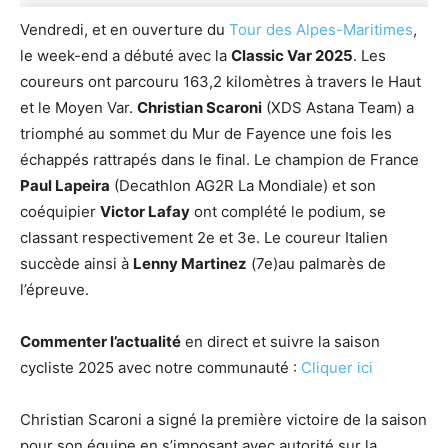
Vendredi, et en ouverture du
Tour des Alpes-Maritimes
,
le week-end a débuté avec la
Classic Var 2025
. Les
coureurs ont parcouru 163,2 kilomètres à travers le Haut
et le Moyen Var.
Christian Scaroni
(XDS Astana Team) a
triomphé au sommet du Mur de Fayence une fois les
échappés rattrapés dans le final. Le champion de France
Paul Lapeira
(Decathlon AG2R La Mondiale) et son
coéquipier
Victor Lafay
ont complété le podium, se
classant respectivement 2e et 3e. Le coureur Italien
succède ainsi à
Lenny Martinez
(7e)au palmarès de
l’épreuve.
Commenter l’actualité
en direct et suivre la saison
cycliste 2025 avec notre communauté :
Cliquer ici
Christian Scaroni a signé la première victoire de la saison
pour son équipe en s’imposant avec autorité sur la