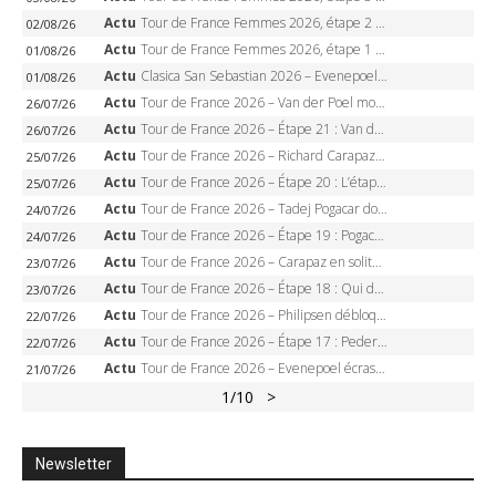
Actu
Tour de France Femmes 2026, étape 2 – Lorena Wiebes doublé à Genève, Markus héroïque, 7e record
02/08/26
Actu
Tour de France Femmes 2026, étape 1 – Lorena Wiebes intouchable à Lausanne, premier maillot jaune
01/08/26
Actu
Clasica San Sebastian 2026 – Evenepoel recordman, 4e victoire, Carapaz battu au sprint
01/08/26
Actu
Tour de France 2026 – Van der Poel monumental à Paris, Pogacar égale le record des cinq sacres
26/07/26
Actu
Tour de France 2026 – Étape 21 : Van der Poel, Pogacar, qui succédera à Wout van Aert sur les Champs-Elysées ?
26/07/26
Actu
Tour de France 2026 – Richard Carapaz roi des Alpes, doublé et maillot à pois, Seixas perd le podium
25/07/26
Actu
Tour de France 2026 – Étape 20 : L’étape reine, Galibier, Sarenne, Alpe d’Huez, qui succédera à Pogacar ?
25/07/26
Actu
Tour de France 2026 – Tadej Pogacar dompte l’Alpe d’Huez, 5e victoire, record de Pantani pulvérisé
24/07/26
Actu
Tour de France 2026 – Étape 19 : Pogacar peut-il enfin dompter l’Alpe d’Huez ?
24/07/26
Actu
Tour de France 2026 – Carapaz en solitaire à Orcières-Merlette, Paret-Peintre à un point du maillot à pois
23/07/26
Actu
Tour de France 2026 – Étape 18 : Qui domptera Orcières-Merlette, première marche vers l’Alpe d’Huez ?
23/07/26
Actu
Tour de France 2026 – Philipsen débloque son compteur à Voiron, Pedersen en danger pour le maillot vert
22/07/26
Actu
Tour de France 2026 – Étape 17 : Pedersen peut-il verrouiller le maillot vert à Voiron ?
22/07/26
Actu
Tour de France 2026 – Evenepoel écrase le chrono d’Évian, Seixas 4e, Lipowitz abandonne
21/07/26
1
/10
>
Newsletter