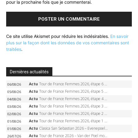
pour la prochaine fois que je commenterai.
Ce site utilise Akismet pour réduire les indésirables.
En savoir
plus sur la façon dont les données de vos commentaires sont
traitées
.
Dernières actualités
Actu
Tour de France Femmes 2026, étape 6 – Kim Le Court-Pienaar gagne à Tournon, Reusser en jaune
06/08/26
Actu
Tour de France Femmes 2026, étape 5 – Demi Vollering gagne à Belleville, Reusser en jaune, Ferrand-Prévot coule
05/08/26
Actu
Tour de France Femmes 2026, étape 4 – Marlen Reusser écrase le chrono, Ferrand-Prévot en crise
04/08/26
Actu
Tour de France Femmes 2026, étape 3 – Sigrid Haugset en solitaire, 88 km d’échappée, maillot jaune
03/08/26
Actu
Tour de France Femmes 2026, étape 2 – Lorena Wiebes doublé à Genève, Markus héroïque, 7e record
02/08/26
Actu
Tour de France Femmes 2026, étape 1 – Lorena Wiebes intouchable à Lausanne, premier maillot jaune
01/08/26
Actu
Clasica San Sebastian 2026 – Evenepoel recordman, 4e victoire, Carapaz battu au sprint
01/08/26
Actu
Tour de France 2026 – Van der Poel monumental à Paris, Pogacar égale le record des cinq sacres
26/07/26