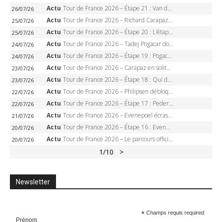
Actu
Tour de France 2026 – Étape 21 : Van der Poel, Pogacar, qui succédera à Wout van Aert sur les Champs-Elysées ?
26/07/26
Actu
Tour de France 2026 – Richard Carapaz roi des Alpes, doublé et maillot à pois, Seixas perd le podium
25/07/26
Actu
Tour de France 2026 – Étape 20 : L’étape reine, Galibier, Sarenne, Alpe d’Huez, qui succédera à Pogacar ?
25/07/26
Actu
Tour de France 2026 – Tadej Pogacar dompte l’Alpe d’Huez, 5e victoire, record de Pantani pulvérisé
24/07/26
Actu
Tour de France 2026 – Étape 19 : Pogacar peut-il enfin dompter l’Alpe d’Huez ?
24/07/26
Actu
Tour de France 2026 – Carapaz en solitaire à Orcières-Merlette, Paret-Peintre à un point du maillot à pois
23/07/26
Actu
Tour de France 2026 – Étape 18 : Qui domptera Orcières-Merlette, première marche vers l’Alpe d’Huez ?
23/07/26
Actu
Tour de France 2026 – Philipsen débloque son compteur à Voiron, Pedersen en danger pour le maillot vert
22/07/26
Actu
Tour de France 2026 – Étape 17 : Pedersen peut-il verrouiller le maillot vert à Voiron ?
22/07/26
Actu
Tour de France 2026 – Evenepoel écrase le chrono d’Évian, Seixas 4e, Lipowitz abandonne
21/07/26
Actu
Tour de France 2026 – Étape 16 : Evenepoel, Pogacar, Ganna… qui domptera le chrono d’Évian pour redessiner le podium ?
20/07/26
Actu
Tour de France 2026 – Le parcours officiel complet : 21 étapes, profils, carte et dates
20/07/26
1
/10
>
Newsletter
*
Champs requis required
Prénom