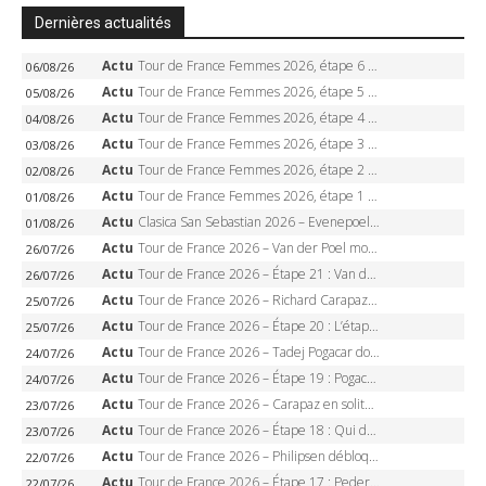
Dernières actualités
Actu
Tour de France Femmes 2026, étape 6 – Kim Le Court-Pienaar gagne à Tournon, Reusser en jaune
06/08/26
Actu
Tour de France Femmes 2026, étape 5 – Demi Vollering gagne à Belleville, Reusser en jaune, Ferrand-Prévot coule
05/08/26
Actu
Tour de France Femmes 2026, étape 4 – Marlen Reusser écrase le chrono, Ferrand-Prévot en crise
04/08/26
Actu
Tour de France Femmes 2026, étape 3 – Sigrid Haugset en solitaire, 88 km d’échappée, maillot jaune
03/08/26
Actu
Tour de France Femmes 2026, étape 2 – Lorena Wiebes doublé à Genève, Markus héroïque, 7e record
02/08/26
Actu
Tour de France Femmes 2026, étape 1 – Lorena Wiebes intouchable à Lausanne, premier maillot jaune
01/08/26
Actu
Clasica San Sebastian 2026 – Evenepoel recordman, 4e victoire, Carapaz battu au sprint
01/08/26
Actu
Tour de France 2026 – Van der Poel monumental à Paris, Pogacar égale le record des cinq sacres
26/07/26
Actu
Tour de France 2026 – Étape 21 : Van der Poel, Pogacar, qui succédera à Wout van Aert sur les Champs-Elysées ?
26/07/26
Actu
Tour de France 2026 – Richard Carapaz roi des Alpes, doublé et maillot à pois, Seixas perd le podium
25/07/26
Actu
Tour de France 2026 – Étape 20 : L’étape reine, Galibier, Sarenne, Alpe d’Huez, qui succédera à Pogacar ?
25/07/26
Actu
Tour de France 2026 – Tadej Pogacar dompte l’Alpe d’Huez, 5e victoire, record de Pantani pulvérisé
24/07/26
Actu
Tour de France 2026 – Étape 19 : Pogacar peut-il enfin dompter l’Alpe d’Huez ?
24/07/26
Actu
Tour de France 2026 – Carapaz en solitaire à Orcières-Merlette, Paret-Peintre à un point du maillot à pois
23/07/26
Actu
Tour de France 2026 – Étape 18 : Qui domptera Orcières-Merlette, première marche vers l’Alpe d’Huez ?
23/07/26
Actu
Tour de France 2026 – Philipsen débloque son compteur à Voiron, Pedersen en danger pour le maillot vert
22/07/26
Actu
Tour de France 2026 – Étape 17 : Pedersen peut-il verrouiller le maillot vert à Voiron ?
22/07/26