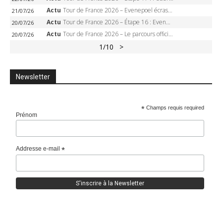
Actu
Tour de France 2026 – Evenepoel écrase le chrono d’Évian, Seixas 4e, Lipowitz abandonne
21/07/26
Actu
Tour de France 2026 – Étape 16 : Evenepoel, Pogacar, Ganna… qui domptera le chrono d’Évian pour redessiner le podium ?
20/07/26
Actu
Tour de France 2026 – Le parcours officiel complet : 21 étapes, profils, carte et dates
20/07/26
1
/10
>
Newsletter
*
Champs requis required
Prénom
Addresse e-mail
*