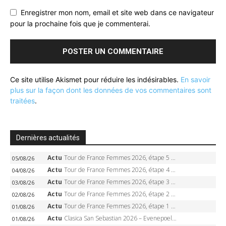
Enregistrer mon nom, email et site web dans ce navigateur
pour la prochaine fois que je commenterai.
Ce site utilise Akismet pour réduire les indésirables.
En savoir
plus sur la façon dont les données de vos commentaires sont
traitées
.
Dernières actualités
Actu
Tour de France Femmes 2026, étape 5 – Demi Vollering gagne à Belleville, Reusser en jaune, Ferrand-Prévot coule
05/08/26
Actu
Tour de France Femmes 2026, étape 4 – Marlen Reusser écrase le chrono, Ferrand-Prévot en crise
04/08/26
Actu
Tour de France Femmes 2026, étape 3 – Sigrid Haugset en solitaire, 88 km d’échappée, maillot jaune
03/08/26
Actu
Tour de France Femmes 2026, étape 2 – Lorena Wiebes doublé à Genève, Markus héroïque, 7e record
02/08/26
Actu
Tour de France Femmes 2026, étape 1 – Lorena Wiebes intouchable à Lausanne, premier maillot jaune
01/08/26
Actu
Clasica San Sebastian 2026 – Evenepoel recordman, 4e victoire, Carapaz battu au sprint
01/08/26