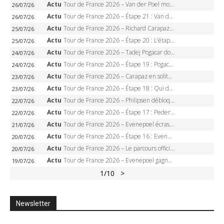
Actu
Tour de France 2026 – Van der Poel monumental à Paris, Pogacar égale le record des cinq sacres
26/07/26
Actu
Tour de France 2026 – Étape 21 : Van der Poel, Pogacar, qui succédera à Wout van Aert sur les Champs-Elysées ?
26/07/26
Actu
Tour de France 2026 – Richard Carapaz roi des Alpes, doublé et maillot à pois, Seixas perd le podium
25/07/26
Actu
Tour de France 2026 – Étape 20 : L’étape reine, Galibier, Sarenne, Alpe d’Huez, qui succédera à Pogacar ?
25/07/26
Actu
Tour de France 2026 – Tadej Pogacar dompte l’Alpe d’Huez, 5e victoire, record de Pantani pulvérisé
24/07/26
Actu
Tour de France 2026 – Étape 19 : Pogacar peut-il enfin dompter l’Alpe d’Huez ?
24/07/26
Actu
Tour de France 2026 – Carapaz en solitaire à Orcières-Merlette, Paret-Peintre à un point du maillot à pois
23/07/26
Actu
Tour de France 2026 – Étape 18 : Qui domptera Orcières-Merlette, première marche vers l’Alpe d’Huez ?
23/07/26
Actu
Tour de France 2026 – Philipsen débloque son compteur à Voiron, Pedersen en danger pour le maillot vert
22/07/26
Actu
Tour de France 2026 – Étape 17 : Pedersen peut-il verrouiller le maillot vert à Voiron ?
22/07/26
Actu
Tour de France 2026 – Evenepoel écrase le chrono d’Évian, Seixas 4e, Lipowitz abandonne
21/07/26
Actu
Tour de France 2026 – Étape 16 : Evenepoel, Pogacar, Ganna… qui domptera le chrono d’Évian pour redessiner le podium ?
20/07/26
Actu
Tour de France 2026 – Le parcours officiel complet : 21 étapes, profils, carte et dates
20/07/26
Actu
Tour de France 2026 – Evenepoel gagne à Solaison, Vingegaard abandonne, Pogacar toujours en jaune
19/07/26
1
/10
>
Newsletter