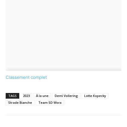
Classement complet
TAGS
2023
À la une
Demi Vollering
Lotte Kopecky
Strade Bianche
Team SD Worx