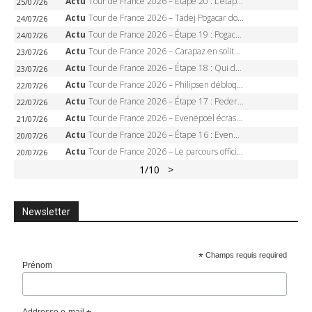
Actu
Tour de France 2026 – Étape 20 : L’étape reine, Galibier, Sarenne, Alpe d’Huez, qui succédera à Pogacar ?
25/07/26
Actu
Tour de France 2026 – Tadej Pogacar dompte l’Alpe d’Huez, 5e victoire, record de Pantani pulvérisé
24/07/26
Actu
Tour de France 2026 – Étape 19 : Pogacar peut-il enfin dompter l’Alpe d’Huez ?
24/07/26
Actu
Tour de France 2026 – Carapaz en solitaire à Orcières-Merlette, Paret-Peintre à un point du maillot à pois
23/07/26
Actu
Tour de France 2026 – Étape 18 : Qui domptera Orcières-Merlette, première marche vers l’Alpe d’Huez ?
23/07/26
Actu
Tour de France 2026 – Philipsen débloque son compteur à Voiron, Pedersen en danger pour le maillot vert
22/07/26
Actu
Tour de France 2026 – Étape 17 : Pedersen peut-il verrouiller le maillot vert à Voiron ?
22/07/26
Actu
Tour de France 2026 – Evenepoel écrase le chrono d’Évian, Seixas 4e, Lipowitz abandonne
21/07/26
Actu
Tour de France 2026 – Étape 16 : Evenepoel, Pogacar, Ganna… qui domptera le chrono d’Évian pour redessiner le podium ?
20/07/26
Actu
Tour de France 2026 – Le parcours officiel complet : 21 étapes, profils, carte et dates
20/07/26
1
/10
>
Newsletter
*
Champs requis required
Prénom