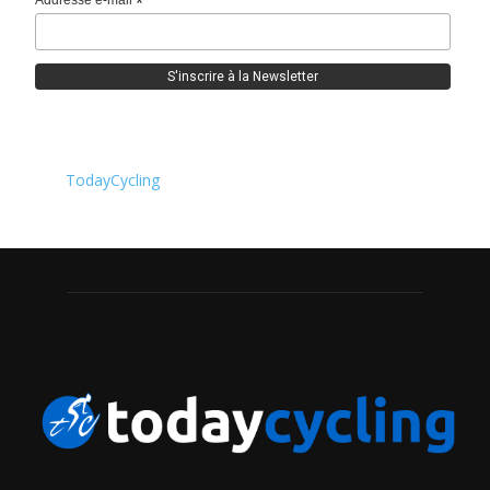
Addresse e-mail
*
TodayCycling