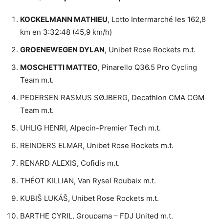
KOCKELMANN MATHIEU
, Lotto Intermarché les 162,8
km en 3:32:48 (45,9 km/h)
GROENEWEGEN DYLAN
, Unibet Rose Rockets m.t.
MOSCHETTI MATTEO
, Pinarello Q36.5 Pro Cycling
Team m.t.
PEDERSEN RASMUS SØJBERG, Decathlon CMA CGM
Team m.t.
UHLIG HENRI, Alpecin-Premier Tech m.t.
REINDERS ELMAR, Unibet Rose Rockets m.t.
RENARD ALEXIS, Cofidis m.t.
THÉOT KILLIAN, Van Rysel Roubaix m.t.
KUBIŠ LUKÁŠ, Unibet Rose Rockets m.t.
BARTHE CYRIL, Groupama – FDJ United m.t.