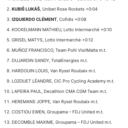
KUBIŠ LUKÁŠ
, Unibet Rose Rockets +0:04
IZQUIERDO CLÉMENT
, Cofidis +0:08
KOCKELMANN MATHIEU, Lotto Intermarché +0:10
GRISEL MATYS, Lotto Intermarché +0:12
MUÑOZ FRANCISCO, Team Polti VisitMalta m.t.
DUJARDIN SANDY, TotalEnergies m.t.
HARDOUIN LOUIS, Van Rysel Roubaix m.t.
LOZOUET LÉANDRE, CIC Pro Cycling Academy m.t.
LAPEIRA PAUL, Decathlon CMA CGM Team m.t.
HEREMANS JOPPE, Van Rysel Roubaix m.t.
COSTIOU EWEN, Groupama – FDJ United m.t.
DECOMBLE MAXIME, Groupama – FDJ United m.t.