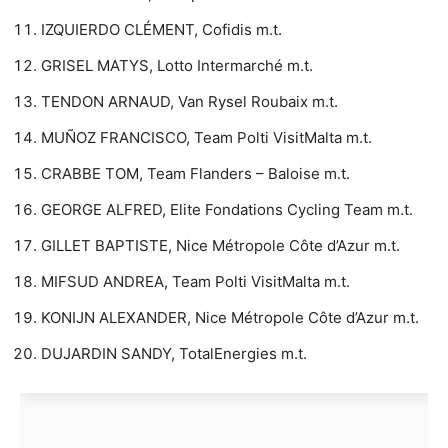
IZQUIERDO CLÉMENT, Cofidis m.t.
GRISEL MATYS, Lotto Intermarché m.t.
TENDON ARNAUD, Van Rysel Roubaix m.t.
MUÑOZ FRANCISCO, Team Polti VisitMalta m.t.
CRABBE TOM, Team Flanders – Baloise m.t.
GEORGE ALFRED, Elite Fondations Cycling Team m.t.
GILLET BAPTISTE, Nice Métropole Côte d’Azur m.t.
MIFSUD ANDREA, Team Polti VisitMalta m.t.
KONIJN ALEXANDER, Nice Métropole Côte d’Azur m.t.
DUJARDIN SANDY, TotalEnergies m.t.