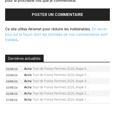
pour la prochaine fois que je commenterai.
Ce site utilise Akismet pour réduire les indésirables.
En savoir
plus sur la façon dont les données de vos commentaires sont
traitées
.
Dernières actualités
Actu
Tour de France Femmes 2026, étape 6 – Kim Le Court-Pienaar gagne à Tournon, Reusser en jaune
06/08/26
Actu
Tour de France Femmes 2026, étape 5 – Demi Vollering gagne à Belleville, Reusser en jaune, Ferrand-Prévot coule
05/08/26
Actu
Tour de France Femmes 2026, étape 4 – Marlen Reusser écrase le chrono, Ferrand-Prévot en crise
04/08/26
Actu
Tour de France Femmes 2026, étape 3 – Sigrid Haugset en solitaire, 88 km d’échappée, maillot jaune
03/08/26
Actu
Tour de France Femmes 2026, étape 2 – Lorena Wiebes doublé à Genève, Markus héroïque, 7e record
02/08/26
Actu
Tour de France Femmes 2026, étape 1 – Lorena Wiebes intouchable à Lausanne, premier maillot jaune
01/08/26
Actu
Clasica San Sebastian 2026 – Evenepoel recordman, 4e victoire, Carapaz battu au sprint
01/08/26
Actu
Tour de France 2026 – Van der Poel monumental à Paris, Pogacar égale le record des cinq sacres
26/07/26