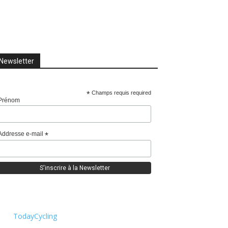
Newsletter
*
Champs requis required
Prénom
Addresse e-mail
*
TodayCycling