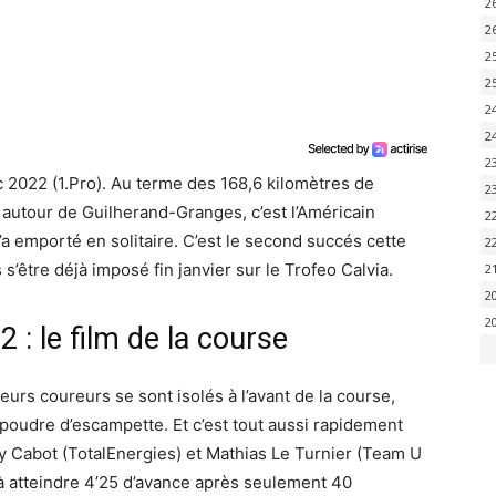
2
2
2
2
2
2
2
 2022 (1.Pro). Au terme des 168,6 kilomètres de
2
 autour de Guilherand-Granges, c’est l’Américain
2
 emporté en solitaire. C’est le second succés cette
2
s’être déjà imposé fin janvier sur le Trofeo Calvia.
2
2
2
: le film de la course
eurs coureurs se sont isolés à l’avant de la course,
 poudre d’escampette. Et c’est tout aussi rapidement
 Cabot (TotalEnergies) et Mathias Le Turnier (Team U
’à atteindre 4’25 d’avance après seulement 40