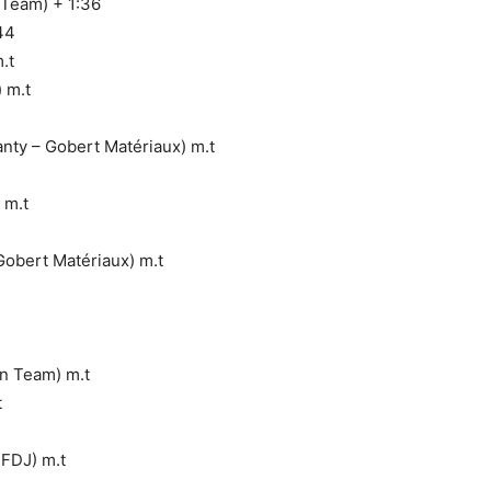
Team) + 1:36
44
.t
 m.t
ty – Gobert Matériaux) m.t
 m.t
Gobert Matériaux) m.t
n Team) m.t
t
FDJ) m.t