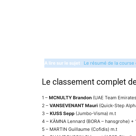
A lire sur le sujet
:
Le résumé de la course 
Le classement complet de
1 –
MCNULTY Brandon
(UAE Team Emirates)
2 –
VANSEVENANT Mauri
(Quick-Step Alph
3 –
KUSS Sepp
(Jumbo-Visma) m.t
4 – KÄMNA Lennard (BORA – hansgrohe) + 
5 – MARTIN Guillaume (Cofidis) m.t