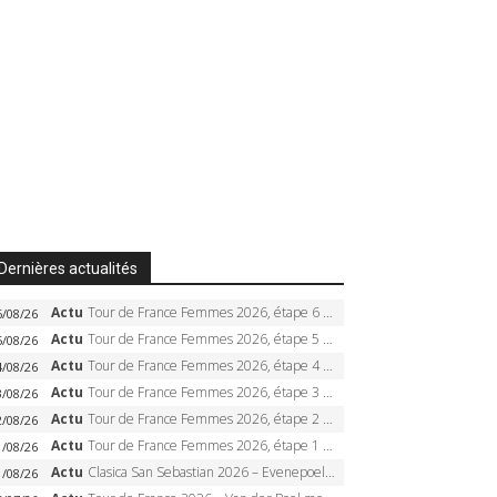
Dernières actualités
Actu
Tour de France Femmes 2026, étape 6 – Kim Le Court-Pienaar gagne à Tournon, Reusser en jaune
6/08/26
Actu
Tour de France Femmes 2026, étape 5 – Demi Vollering gagne à Belleville, Reusser en jaune, Ferrand-Prévot coule
5/08/26
Actu
Tour de France Femmes 2026, étape 4 – Marlen Reusser écrase le chrono, Ferrand-Prévot en crise
4/08/26
Actu
Tour de France Femmes 2026, étape 3 – Sigrid Haugset en solitaire, 88 km d’échappée, maillot jaune
3/08/26
Actu
Tour de France Femmes 2026, étape 2 – Lorena Wiebes doublé à Genève, Markus héroïque, 7e record
2/08/26
Actu
Tour de France Femmes 2026, étape 1 – Lorena Wiebes intouchable à Lausanne, premier maillot jaune
1/08/26
Actu
Clasica San Sebastian 2026 – Evenepoel recordman, 4e victoire, Carapaz battu au sprint
1/08/26