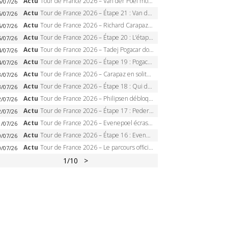
Actu
Tour de France 2026 – Van der Poel monumental à Paris, Pogacar égale le record des cinq sacres
6/07/26
Actu
Tour de France 2026 – Étape 21 : Van der Poel, Pogacar, qui succédera à Wout van Aert sur les Champs-Elysées ?
6/07/26
Actu
Tour de France 2026 – Richard Carapaz roi des Alpes, doublé et maillot à pois, Seixas perd le podium
5/07/26
Actu
Tour de France 2026 – Étape 20 : L’étape reine, Galibier, Sarenne, Alpe d’Huez, qui succédera à Pogacar ?
5/07/26
Actu
Tour de France 2026 – Tadej Pogacar dompte l’Alpe d’Huez, 5e victoire, record de Pantani pulvérisé
4/07/26
Actu
Tour de France 2026 – Étape 19 : Pogacar peut-il enfin dompter l’Alpe d’Huez ?
4/07/26
Actu
Tour de France 2026 – Carapaz en solitaire à Orcières-Merlette, Paret-Peintre à un point du maillot à pois
3/07/26
Actu
Tour de France 2026 – Étape 18 : Qui domptera Orcières-Merlette, première marche vers l’Alpe d’Huez ?
3/07/26
Actu
Tour de France 2026 – Philipsen débloque son compteur à Voiron, Pedersen en danger pour le maillot vert
2/07/26
Actu
Tour de France 2026 – Étape 17 : Pedersen peut-il verrouiller le maillot vert à Voiron ?
2/07/26
Actu
Tour de France 2026 – Evenepoel écrase le chrono d’Évian, Seixas 4e, Lipowitz abandonne
1/07/26
Actu
Tour de France 2026 – Étape 16 : Evenepoel, Pogacar, Ganna… qui domptera le chrono d’Évian pour redessiner le podium ?
0/07/26
Actu
Tour de France 2026 – Le parcours officiel complet : 21 étapes, profils, carte et dates
0/07/26
1
/10
>