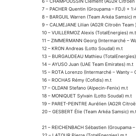
6 – CHAMPOUSSIN Clément (AG2R Citroën 
7 – PACHER Quentin (Groupama – FDJ) + 1:
8 – BARGUIL Warren (Team Arkéa Samsic) m
9 – CALMEJANE Lilian (AG2R Citroën Team )
10 – VUILLERMOZ Alexis (TotalEnergies) m.t
11 – ZIMMERMANN Georg (Intermarché – Wan
12 – KRON Andreas (Lotto Soudal) m.t
13 – BURGAUDEAU Mathieu (TotalEnergies)
14 – AYUSO Juan (UAE Team Emirates) m.t
15 – ROTA Lorenzo (Intermarché – Wanty – 
16 – ROCHAS Rémy (Cofidis) m.t
17 – OLDANI Stefano (Alpecin-Fenix) m.t
18 – MONIQUET Sylvain (Lotto Soudal) m.t
19 – PARET-PEINTRE Aurélien (AG2R Citroë
20 – GESBERT Élie (Team Arkéa Samsic) m.
21 – REICHENBACH Sébastien (Groupama – 
22 – LATOUR Pierre (TotalEnergies) m.t