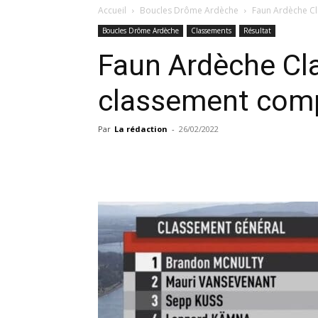
Accueil
Boucles Drôme Ardèche
Faun Ardèche Cl
Boucles Drôme Ardèche
Classements
Résultat
Faun Ardèche Cla
classement com
Par
La rédaction
-
26/02/2022