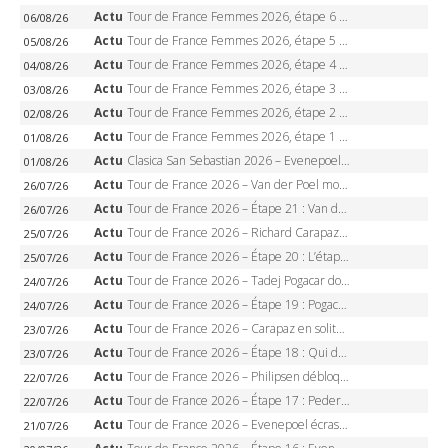
Actu
Tour de France Femmes 2026, étape 6 – Kim Le Court-Pienaar gagne à Tournon, Reusser en jaune
06/08/26
Actu
Tour de France Femmes 2026, étape 5 – Demi Vollering gagne à Belleville, Reusser en jaune, Ferrand-Prévot coule
05/08/26
Actu
Tour de France Femmes 2026, étape 4 – Marlen Reusser écrase le chrono, Ferrand-Prévot en crise
04/08/26
Actu
Tour de France Femmes 2026, étape 3 – Sigrid Haugset en solitaire, 88 km d’échappée, maillot jaune
03/08/26
Actu
Tour de France Femmes 2026, étape 2 – Lorena Wiebes doublé à Genève, Markus héroïque, 7e record
02/08/26
Actu
Tour de France Femmes 2026, étape 1 – Lorena Wiebes intouchable à Lausanne, premier maillot jaune
01/08/26
Actu
Clasica San Sebastian 2026 – Evenepoel recordman, 4e victoire, Carapaz battu au sprint
01/08/26
Actu
Tour de France 2026 – Van der Poel monumental à Paris, Pogacar égale le record des cinq sacres
26/07/26
Actu
Tour de France 2026 – Étape 21 : Van der Poel, Pogacar, qui succédera à Wout van Aert sur les Champs-Elysées ?
26/07/26
Actu
Tour de France 2026 – Richard Carapaz roi des Alpes, doublé et maillot à pois, Seixas perd le podium
25/07/26
Actu
Tour de France 2026 – Étape 20 : L’étape reine, Galibier, Sarenne, Alpe d’Huez, qui succédera à Pogacar ?
25/07/26
Actu
Tour de France 2026 – Tadej Pogacar dompte l’Alpe d’Huez, 5e victoire, record de Pantani pulvérisé
24/07/26
Actu
Tour de France 2026 – Étape 19 : Pogacar peut-il enfin dompter l’Alpe d’Huez ?
24/07/26
Actu
Tour de France 2026 – Carapaz en solitaire à Orcières-Merlette, Paret-Peintre à un point du maillot à pois
23/07/26
Actu
Tour de France 2026 – Étape 18 : Qui domptera Orcières-Merlette, première marche vers l’Alpe d’Huez ?
23/07/26
Actu
Tour de France 2026 – Philipsen débloque son compteur à Voiron, Pedersen en danger pour le maillot vert
22/07/26
Actu
Tour de France 2026 – Étape 17 : Pedersen peut-il verrouiller le maillot vert à Voiron ?
22/07/26
Actu
Tour de France 2026 – Evenepoel écrase le chrono d’Évian, Seixas 4e, Lipowitz abandonne
21/07/26