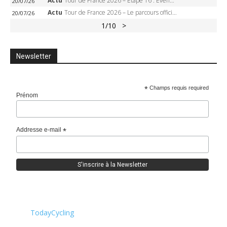
Actu
Tour de France 2026 – Étape 16 : Evenepoel, Pogacar, Ganna… qui domptera le chrono d’Évian pour redessiner le podium ?
20/07/26
Actu
Tour de France 2026 – Le parcours officiel complet : 21 étapes, profils, carte et dates
20/07/26
1
/10
>
Newsletter
*
Champs requis required
Prénom
Addresse e-mail
*
TodayCycling