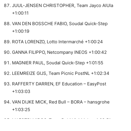
JUUL-JENSEN CHRISTOPHER, Team Jayco AlUla
+1:00:11
VAN DEN BOSSCHE FABIO, Soudal Quick-Step
+1:00:19
ROTA LORENZO, Lotto Intermarché +1:00:24
GANNA FILIPPO, Netcompany INEOS +1:00:42
MAGNIER PAUL, Soudal Quick-Step +1:01:55
LEEMREIZE GIJS, Team Picnic PostNL +1:02:34
RAFFERTY DARREN, EF Education – EasyPost
+1:03:03
VAN DIJKE MICK, Red Bull – BORA – hansgrohe
+1:03:25
MAESTRI MIRCO, Team Polti VisitMalta +1:03:51
HUENS AXEL, Groupama – FDJ United +1:04:05