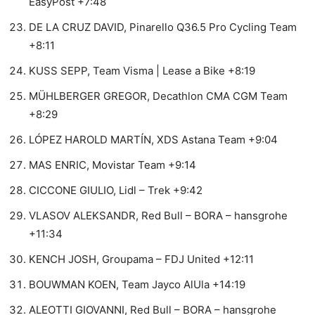
EasyPost +7:48
DE LA CRUZ DAVID, Pinarello Q36.5 Pro Cycling Team
+8:11
KUSS SEPP, Team Visma | Lease a Bike +8:19
MÜHLBERGER GREGOR, Decathlon CMA CGM Team
+8:29
LÓPEZ HAROLD MARTÍN, XDS Astana Team +9:04
MAS ENRIC, Movistar Team +9:14
CICCONE GIULIO, Lidl – Trek +9:42
VLASOV ALEKSANDR, Red Bull – BORA – hansgrohe
+11:34
KENCH JOSH, Groupama – FDJ United +12:11
BOUWMAN KOEN, Team Jayco AlUla +14:19
ALEOTTI GIOVANNI, Red Bull – BORA – hansgrohe