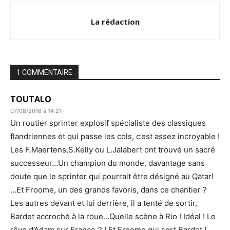
La rédaction
1 COMMENTAIRE
TOUTALO
07/08/2016 à 14:21
Un routier sprinter explosif spécialiste des classiques
flandriennes et qui passe les cols, c’est assez incroyable !
Les F.Maertens,S.Kelly ou L.Jalabert ont trouvé un sacré
successeur…Un champion du monde, davantage sans
doute que le sprinter qui pourrait être désigné au Qatar!
…Et Froome, un des grands favoris, dans ce chantier ?
Les autres devant et lui derrière, il a tenté de sortir,
Bardet accroché à la roue…Quelle scène à Rio ! Idéal ! Le
rêve d’Adam sur France 2 ! Et Froome qui sort Bardet !