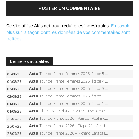
Ce site utilise Akismet pour réduire les indésirables.
En savoir
plus sur la façon dont les données de vos commentaires sont
traitées
.
Dernières actualités
Actu
Tour de France Femmes 2026, étape 5 – Demi Vollering gagne à Belleville, Reusser en jaune, Ferrand-Prévot coule
05/08/26
Actu
Tour de France Femmes 2026, étape 4 – Marlen Reusser écrase le chrono, Ferrand-Prévot en crise
04/08/26
Actu
Tour de France Femmes 2026, étape 3 – Sigrid Haugset en solitaire, 88 km d’échappée, maillot jaune
03/08/26
Actu
Tour de France Femmes 2026, étape 2 – Lorena Wiebes doublé à Genève, Markus héroïque, 7e record
02/08/26
Actu
Tour de France Femmes 2026, étape 1 – Lorena Wiebes intouchable à Lausanne, premier maillot jaune
01/08/26
Actu
Clasica San Sebastian 2026 – Evenepoel recordman, 4e victoire, Carapaz battu au sprint
01/08/26
Actu
Tour de France 2026 – Van der Poel monumental à Paris, Pogacar égale le record des cinq sacres
26/07/26
Actu
Tour de France 2026 – Étape 21 : Van der Poel, Pogacar, qui succédera à Wout van Aert sur les Champs-Elysées ?
26/07/26
Actu
Tour de France 2026 – Richard Carapaz roi des Alpes, doublé et maillot à pois, Seixas perd le podium
25/07/26