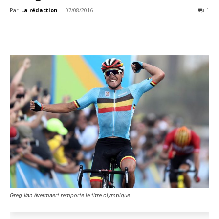
Par
La rédaction
-
07/08/2016
1
Greg Van Avermaert remporte le titre olympique