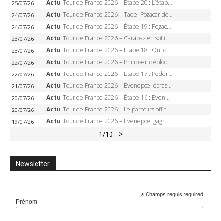
Actu
Tour de France 2026 – Étape 20 : L’étape reine, Galibier, Sarenne, Alpe d’Huez, qui succédera à Pogacar ?
25/07/26
Actu
Tour de France 2026 – Tadej Pogacar dompte l’Alpe d’Huez, 5e victoire, record de Pantani pulvérisé
24/07/26
Actu
Tour de France 2026 – Étape 19 : Pogacar peut-il enfin dompter l’Alpe d’Huez ?
24/07/26
Actu
Tour de France 2026 – Carapaz en solitaire à Orcières-Merlette, Paret-Peintre à un point du maillot à pois
23/07/26
Actu
Tour de France 2026 – Étape 18 : Qui domptera Orcières-Merlette, première marche vers l’Alpe d’Huez ?
23/07/26
Actu
Tour de France 2026 – Philipsen débloque son compteur à Voiron, Pedersen en danger pour le maillot vert
22/07/26
Actu
Tour de France 2026 – Étape 17 : Pedersen peut-il verrouiller le maillot vert à Voiron ?
22/07/26
Actu
Tour de France 2026 – Evenepoel écrase le chrono d’Évian, Seixas 4e, Lipowitz abandonne
21/07/26
Actu
Tour de France 2026 – Étape 16 : Evenepoel, Pogacar, Ganna… qui domptera le chrono d’Évian pour redessiner le podium ?
20/07/26
Actu
Tour de France 2026 – Le parcours officiel complet : 21 étapes, profils, carte et dates
20/07/26
Actu
Tour de France 2026 – Evenepoel gagne à Solaison, Vingegaard abandonne, Pogacar toujours en jaune
19/07/26
1
/10
>
Newsletter
*
Champs requis required
Prénom