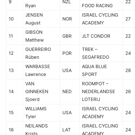
9
NZL
22
Ryan
FOOD RACING
JENSEN
ISRAEL CYCLING
10
NOR
27
August
ACADEMY
GIBSON
11
GBR
JLT CONDOR
22
Matthew
GUERREIRO
TREK –
12
POR
24
Rúben
SEGAFREDO
WARBASSE
AQUA BLUE
13
USA
28
Lawrence
SPORT
VAN
ROOMPOT –
14
GINNEKEN
NED
NEDERLANDSE
26
Sjoerd
LOTERIJ
WILLIAMS
ISRAEL CYCLING
15
USA
24
Tyler
ACADEMY
NEILANDS
ISRAEL CYCLING
16
LAT
24
Krists
ACADEMY