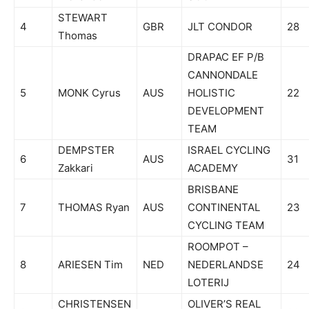
STEWART
4
GBR
JLT CONDOR
28
Thomas
DRAPAC EF P/B
CANNONDALE
5
MONK Cyrus
AUS
HOLISTIC
22
DEVELOPMENT
TEAM
DEMPSTER
ISRAEL CYCLING
6
AUS
31
Zakkari
ACADEMY
BRISBANE
7
THOMAS Ryan
AUS
CONTINENTAL
23
CYCLING TEAM
ROOMPOT –
8
ARIESEN Tim
NED
NEDERLANDSE
24
LOTERIJ
CHRISTENSEN
OLIVER’S REAL