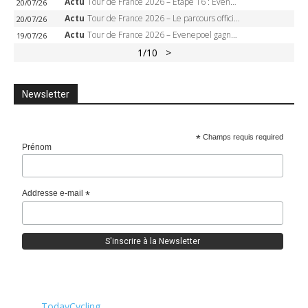
Actu
Tour de France 2026 – Étape 16 : Evenepoel, Pogacar, Ganna… qui domptera le chrono d’Évian pour redessiner le podium ?
20/07/26
Actu
Tour de France 2026 – Le parcours officiel complet : 21 étapes, profils, carte et dates
20/07/26
Actu
Tour de France 2026 – Evenepoel gagne à Solaison, Vingegaard abandonne, Pogacar toujours en jaune
19/07/26
1
/10
>
Newsletter
*
Champs requis required
Prénom
Addresse e-mail
*
TodayCycling