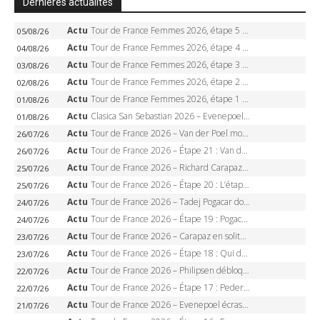
Dernières actualités
Actu
Tour de France Femmes 2026, étape 5 – Demi Vollering gagne à Belleville, Reusser en jaune, Ferrand-Prévot coule
05/08/26
Actu
Tour de France Femmes 2026, étape 4 – Marlen Reusser écrase le chrono, Ferrand-Prévot en crise
04/08/26
Actu
Tour de France Femmes 2026, étape 3 – Sigrid Haugset en solitaire, 88 km d’échappée, maillot jaune
03/08/26
Actu
Tour de France Femmes 2026, étape 2 – Lorena Wiebes doublé à Genève, Markus héroïque, 7e record
02/08/26
Actu
Tour de France Femmes 2026, étape 1 – Lorena Wiebes intouchable à Lausanne, premier maillot jaune
01/08/26
Actu
Clasica San Sebastian 2026 – Evenepoel recordman, 4e victoire, Carapaz battu au sprint
01/08/26
Actu
Tour de France 2026 – Van der Poel monumental à Paris, Pogacar égale le record des cinq sacres
26/07/26
Actu
Tour de France 2026 – Étape 21 : Van der Poel, Pogacar, qui succédera à Wout van Aert sur les Champs-Elysées ?
26/07/26
Actu
Tour de France 2026 – Richard Carapaz roi des Alpes, doublé et maillot à pois, Seixas perd le podium
25/07/26
Actu
Tour de France 2026 – Étape 20 : L’étape reine, Galibier, Sarenne, Alpe d’Huez, qui succédera à Pogacar ?
25/07/26
Actu
Tour de France 2026 – Tadej Pogacar dompte l’Alpe d’Huez, 5e victoire, record de Pantani pulvérisé
24/07/26
Actu
Tour de France 2026 – Étape 19 : Pogacar peut-il enfin dompter l’Alpe d’Huez ?
24/07/26
Actu
Tour de France 2026 – Carapaz en solitaire à Orcières-Merlette, Paret-Peintre à un point du maillot à pois
23/07/26
Actu
Tour de France 2026 – Étape 18 : Qui domptera Orcières-Merlette, première marche vers l’Alpe d’Huez ?
23/07/26
Actu
Tour de France 2026 – Philipsen débloque son compteur à Voiron, Pedersen en danger pour le maillot vert
22/07/26
Actu
Tour de France 2026 – Étape 17 : Pedersen peut-il verrouiller le maillot vert à Voiron ?
22/07/26
Actu
Tour de France 2026 – Evenepoel écrase le chrono d’Évian, Seixas 4e, Lipowitz abandonne
21/07/26