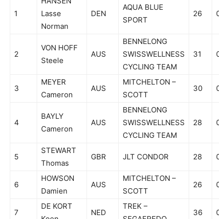
HANSEN
AQUA BLUE
1
Lasse
DEN
26
SPORT
Norman
BENNELONG
VON HOFF
2
AUS
SWISSWELLNESS
31
Steele
CYCLING TEAM
MEYER
MITCHELTON –
3
AUS
30
Cameron
SCOTT
BENNELONG
BAYLY
4
AUS
SWISSWELLNESS
28
Cameron
CYCLING TEAM
STEWART
5
GBR
JLT CONDOR
28
Thomas
HOWSON
MITCHELTON –
6
AUS
26
Damien
SCOTT
DE KORT
TREK –
7
NED
36
Koen
SEGAFREDO