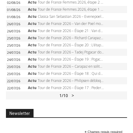
Actu
Tour de France Femmes 2026, étape 2 – Lorena Wiebes doublé à Genève, Markus héroïque, 7e record
02/08/26
Actu
Tour de France Femmes 2026, étape 1 – Lorena Wiebes intouchable à Lausanne, premier maillot jaune
01/08/26
Actu
Clasica San Sebastian 2026 – Evenepoel recordman, 4e victoire, Carapaz battu au sprint
01/08/26
Actu
Tour de France 2026 – Van der Poel monumental à Paris, Pogacar égale le record des cinq sacres
26/07/26
Actu
Tour de France 2026 – Étape 21 : Van der Poel, Pogacar, qui succédera à Wout van Aert sur les Champs-Elysées ?
26/07/26
Actu
Tour de France 2026 – Richard Carapaz roi des Alpes, doublé et maillot à pois, Seixas perd le podium
25/07/26
Actu
Tour de France 2026 – Étape 20 : L’étape reine, Galibier, Sarenne, Alpe d’Huez, qui succédera à Pogacar ?
25/07/26
Actu
Tour de France 2026 – Tadej Pogacar dompte l’Alpe d’Huez, 5e victoire, record de Pantani pulvérisé
24/07/26
Actu
Tour de France 2026 – Étape 19 : Pogacar peut-il enfin dompter l’Alpe d’Huez ?
24/07/26
Actu
Tour de France 2026 – Carapaz en solitaire à Orcières-Merlette, Paret-Peintre à un point du maillot à pois
23/07/26
Actu
Tour de France 2026 – Étape 18 : Qui domptera Orcières-Merlette, première marche vers l’Alpe d’Huez ?
23/07/26
Actu
Tour de France 2026 – Philipsen débloque son compteur à Voiron, Pedersen en danger pour le maillot vert
22/07/26
Actu
Tour de France 2026 – Étape 17 : Pedersen peut-il verrouiller le maillot vert à Voiron ?
22/07/26
1
/10
>
Newsletter
*
Champs requis required