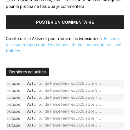
pour la prochaine fois que je commenterai.
Ce site utilise Akismet pour réduire les indésirables.
En savoir
plus sur la façon dont les données de vos commentaires sont
traitées
.
Dernières actualités
Actu
Tour de France Femmes 2026, étape 9 – Demi Vollering sacrée à Nice, 2e Tour, dernière étape en solitaire
09/08/26
Actu
Tour de France Femmes 2026, étape 8 – Demi Vollering gagne à Nice, reprend le jaune, Niewiadoma à 8 secondes
08/08/26
Actu
Tour de France Femmes 2026, étape 7 – Kasia Niewiadoma gagne le Ventoux, maillot jaune, Reusser et Vollering piégées
07/08/26
Actu
Tour de France Femmes 2026, étape 6 – Kim Le Court-Pienaar gagne à Tournon, Reusser en jaune
06/08/26
Actu
Tour de France Femmes 2026, étape 5 – Demi Vollering gagne à Belleville, Reusser en jaune, Ferrand-Prévot coule
05/08/26
Actu
Tour de France Femmes 2026, étape 4 – Marlen Reusser écrase le chrono, Ferrand-Prévot en crise
04/08/26
Actu
Tour de France Femmes 2026, étape 3 – Sigrid Haugset en solitaire, 88 km d’échappée, maillot jaune
03/08/26