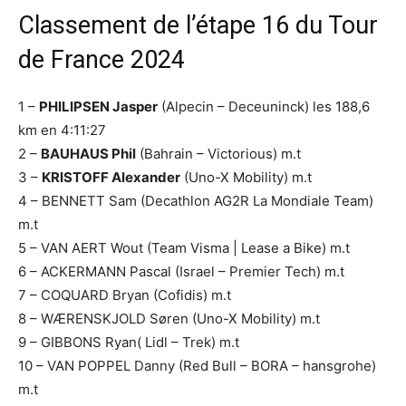
Classement de l’étape 16 du Tour
de France 2024
1 –
PHILIPSEN Jasper
(Alpecin – Deceuninck) les 188,6
km en 4:11:27
2 –
BAUHAUS Phil
(Bahrain – Victorious) m.t
3 –
KRISTOFF Alexander
(Uno-X Mobility) m.t
4 – BENNETT Sam (Decathlon AG2R La Mondiale Team)
m.t
5 – VAN AERT Wout (Team Visma | Lease a Bike) m.t
6 – ACKERMANN Pascal (Israel – Premier Tech) m.t
7 – COQUARD Bryan (Cofidis) m.t
8 – WÆRENSKJOLD Søren (Uno-X Mobility) m.t
9 – GIBBONS Ryan( Lidl – Trek) m.t
10 – VAN POPPEL Danny (Red Bull – BORA – hansgrohe)
m.t