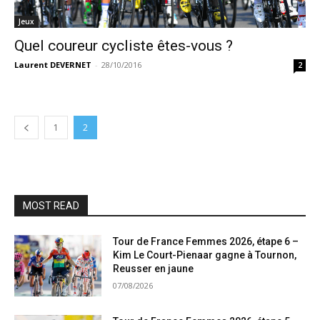
Jeux
Quel coureur cycliste êtes-vous ?
Laurent DEVERNET
-
28/10/2016
2
1
2
MOST READ
Tour de France Femmes 2026, étape 6 –
Kim Le Court-Pienaar gagne à Tournon,
Reusser en jaune
07/08/2026