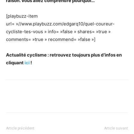
raison. Vous allez comprendre
pourquoi…
[playbuzz-item
url= »//www.playbuzz.com/edgarq10/quel-coureur-
cycliste-tes-vous » info= »false » shares= »true »
comments= »true » recommend= »false »]
Actualité cyclisme : retrouvez toujours plus d’infos en
cliquant
ici
!
Article précédent
Article suivant