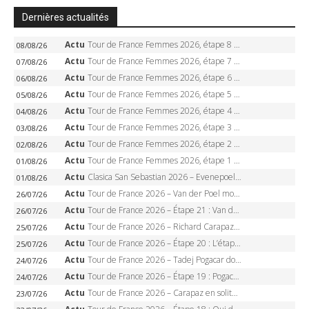
Dernières actualités
Actu
Tour de France Femmes 2026, étape 8 – Demi Vollering gagne à Nice, reprend le jaune, Niewiadoma à 8 secondes
08/08/26
Actu
Tour de France Femmes 2026, étape 7 – Kasia Niewiadoma gagne le Ventoux, maillot jaune, Reusser et Vollering piégées
07/08/26
Actu
Tour de France Femmes 2026, étape 6 – Kim Le Court-Pienaar gagne à Tournon, Reusser en jaune
06/08/26
Actu
Tour de France Femmes 2026, étape 5 – Demi Vollering gagne à Belleville, Reusser en jaune, Ferrand-Prévot coule
05/08/26
Actu
Tour de France Femmes 2026, étape 4 – Marlen Reusser écrase le chrono, Ferrand-Prévot en crise
04/08/26
Actu
Tour de France Femmes 2026, étape 3 – Sigrid Haugset en solitaire, 88 km d’échappée, maillot jaune
03/08/26
Actu
Tour de France Femmes 2026, étape 2 – Lorena Wiebes doublé à Genève, Markus héroïque, 7e record
02/08/26
Actu
Tour de France Femmes 2026, étape 1 – Lorena Wiebes intouchable à Lausanne, premier maillot jaune
01/08/26
Actu
Clasica San Sebastian 2026 – Evenepoel recordman, 4e victoire, Carapaz battu au sprint
01/08/26
Actu
Tour de France 2026 – Van der Poel monumental à Paris, Pogacar égale le record des cinq sacres
26/07/26
Actu
Tour de France 2026 – Étape 21 : Van der Poel, Pogacar, qui succédera à Wout van Aert sur les Champs-Elysées ?
26/07/26
Actu
Tour de France 2026 – Richard Carapaz roi des Alpes, doublé et maillot à pois, Seixas perd le podium
25/07/26
Actu
Tour de France 2026 – Étape 20 : L’étape reine, Galibier, Sarenne, Alpe d’Huez, qui succédera à Pogacar ?
25/07/26
Actu
Tour de France 2026 – Tadej Pogacar dompte l’Alpe d’Huez, 5e victoire, record de Pantani pulvérisé
24/07/26
Actu
Tour de France 2026 – Étape 19 : Pogacar peut-il enfin dompter l’Alpe d’Huez ?
24/07/26
Actu
Tour de France 2026 – Carapaz en solitaire à Orcières-Merlette, Paret-Peintre à un point du maillot à pois
23/07/26