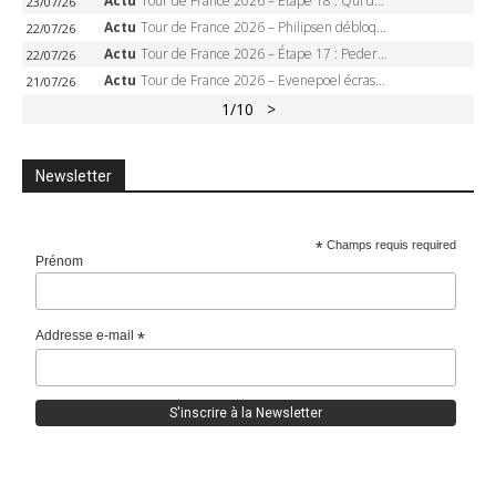
Actu
Tour de France 2026 – Étape 18 : Qui domptera Orcières-Merlette, première marche vers l’Alpe d’Huez ?
23/07/26
Actu
Tour de France 2026 – Philipsen débloque son compteur à Voiron, Pedersen en danger pour le maillot vert
22/07/26
Actu
Tour de France 2026 – Étape 17 : Pedersen peut-il verrouiller le maillot vert à Voiron ?
22/07/26
Actu
Tour de France 2026 – Evenepoel écrase le chrono d’Évian, Seixas 4e, Lipowitz abandonne
21/07/26
1
/10
>
Newsletter
*
Champs requis required
Prénom
Addresse e-mail
*