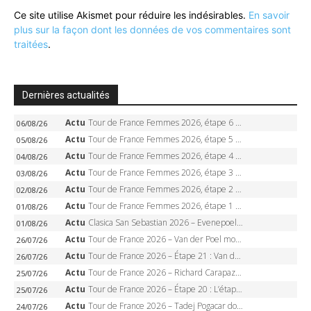
Ce site utilise Akismet pour réduire les indésirables.
En savoir
plus sur la façon dont les données de vos commentaires sont
traitées
.
Dernières actualités
Actu
Tour de France Femmes 2026, étape 6 – Kim Le Court-Pienaar gagne à Tournon, Reusser en jaune
06/08/26
Actu
Tour de France Femmes 2026, étape 5 – Demi Vollering gagne à Belleville, Reusser en jaune, Ferrand-Prévot coule
05/08/26
Actu
Tour de France Femmes 2026, étape 4 – Marlen Reusser écrase le chrono, Ferrand-Prévot en crise
04/08/26
Actu
Tour de France Femmes 2026, étape 3 – Sigrid Haugset en solitaire, 88 km d’échappée, maillot jaune
03/08/26
Actu
Tour de France Femmes 2026, étape 2 – Lorena Wiebes doublé à Genève, Markus héroïque, 7e record
02/08/26
Actu
Tour de France Femmes 2026, étape 1 – Lorena Wiebes intouchable à Lausanne, premier maillot jaune
01/08/26
Actu
Clasica San Sebastian 2026 – Evenepoel recordman, 4e victoire, Carapaz battu au sprint
01/08/26
Actu
Tour de France 2026 – Van der Poel monumental à Paris, Pogacar égale le record des cinq sacres
26/07/26
Actu
Tour de France 2026 – Étape 21 : Van der Poel, Pogacar, qui succédera à Wout van Aert sur les Champs-Elysées ?
26/07/26
Actu
Tour de France 2026 – Richard Carapaz roi des Alpes, doublé et maillot à pois, Seixas perd le podium
25/07/26
Actu
Tour de France 2026 – Étape 20 : L’étape reine, Galibier, Sarenne, Alpe d’Huez, qui succédera à Pogacar ?
25/07/26
Actu
Tour de France 2026 – Tadej Pogacar dompte l’Alpe d’Huez, 5e victoire, record de Pantani pulvérisé
24/07/26