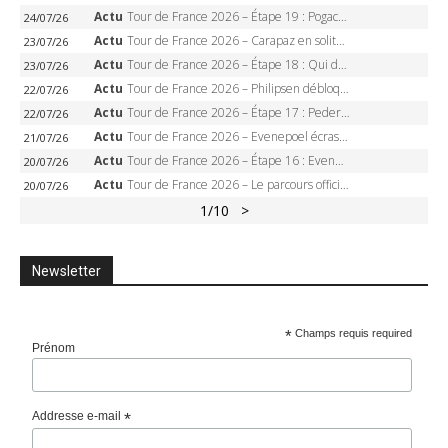
Actu
Tour de France 2026 – Étape 19 : Pogacar peut-il enfin dompter l’Alpe d’Huez ?
24/07/26
Actu
Tour de France 2026 – Carapaz en solitaire à Orcières-Merlette, Paret-Peintre à un point du maillot à pois
23/07/26
Actu
Tour de France 2026 – Étape 18 : Qui domptera Orcières-Merlette, première marche vers l’Alpe d’Huez ?
23/07/26
Actu
Tour de France 2026 – Philipsen débloque son compteur à Voiron, Pedersen en danger pour le maillot vert
22/07/26
Actu
Tour de France 2026 – Étape 17 : Pedersen peut-il verrouiller le maillot vert à Voiron ?
22/07/26
Actu
Tour de France 2026 – Evenepoel écrase le chrono d’Évian, Seixas 4e, Lipowitz abandonne
21/07/26
Actu
Tour de France 2026 – Étape 16 : Evenepoel, Pogacar, Ganna… qui domptera le chrono d’Évian pour redessiner le podium ?
20/07/26
Actu
Tour de France 2026 – Le parcours officiel complet : 21 étapes, profils, carte et dates
20/07/26
1
/10
>
Newsletter
*
Champs requis required
Prénom
Addresse e-mail
*