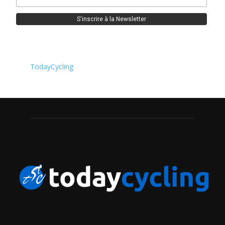
TodayCycling