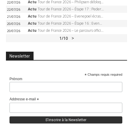
Actu
Tour de France 2026 – Philipsen débloque son compteur à Voiron, Pedersen en danger pour le maillot vert
22/07/26
Actu
Tour de France 2026 – Étape 17 : Pedersen peut-il verrouiller le maillot vert à Voiron ?
22/07/26
Actu
Tour de France 2026 – Evenepoel écrase le chrono d’Évian, Seixas 4e, Lipowitz abandonne
21/07/26
Actu
Tour de France 2026 – Étape 16 : Evenepoel, Pogacar, Ganna… qui domptera le chrono d’Évian pour redessiner le podium ?
20/07/26
Actu
Tour de France 2026 – Le parcours officiel complet : 21 étapes, profils, carte et dates
20/07/26
1
/10
>
Newsletter
*
Champs requis required
Prénom
Addresse e-mail
*