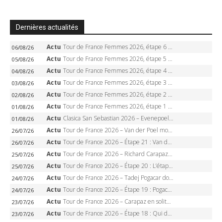
Dernières actualités
Actu
Tour de France Femmes 2026, étape 6 – Kim Le Court-Pienaar gagne à Tournon, Reusser en jaune
06/08/26
Actu
Tour de France Femmes 2026, étape 5 – Demi Vollering gagne à Belleville, Reusser en jaune, Ferrand-Prévot coule
05/08/26
Actu
Tour de France Femmes 2026, étape 4 – Marlen Reusser écrase le chrono, Ferrand-Prévot en crise
04/08/26
Actu
Tour de France Femmes 2026, étape 3 – Sigrid Haugset en solitaire, 88 km d’échappée, maillot jaune
03/08/26
Actu
Tour de France Femmes 2026, étape 2 – Lorena Wiebes doublé à Genève, Markus héroïque, 7e record
02/08/26
Actu
Tour de France Femmes 2026, étape 1 – Lorena Wiebes intouchable à Lausanne, premier maillot jaune
01/08/26
Actu
Clasica San Sebastian 2026 – Evenepoel recordman, 4e victoire, Carapaz battu au sprint
01/08/26
Actu
Tour de France 2026 – Van der Poel monumental à Paris, Pogacar égale le record des cinq sacres
26/07/26
Actu
Tour de France 2026 – Étape 21 : Van der Poel, Pogacar, qui succédera à Wout van Aert sur les Champs-Elysées ?
26/07/26
Actu
Tour de France 2026 – Richard Carapaz roi des Alpes, doublé et maillot à pois, Seixas perd le podium
25/07/26
Actu
Tour de France 2026 – Étape 20 : L’étape reine, Galibier, Sarenne, Alpe d’Huez, qui succédera à Pogacar ?
25/07/26
Actu
Tour de France 2026 – Tadej Pogacar dompte l’Alpe d’Huez, 5e victoire, record de Pantani pulvérisé
24/07/26
Actu
Tour de France 2026 – Étape 19 : Pogacar peut-il enfin dompter l’Alpe d’Huez ?
24/07/26
Actu
Tour de France 2026 – Carapaz en solitaire à Orcières-Merlette, Paret-Peintre à un point du maillot à pois
23/07/26
Actu
Tour de France 2026 – Étape 18 : Qui domptera Orcières-Merlette, première marche vers l’Alpe d’Huez ?
23/07/26