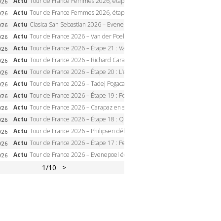
Actu
Tour de France Femmes 2026, étape 2 – Lorena Wiebes doublé à Genève, Markus héroïque, 7e record
/26
Actu
Tour de France Femmes 2026, étape 1 – Lorena Wiebes intouchable à Lausanne, premier maillot jaune
/26
Actu
Clasica San Sebastian 2026 – Evenepoel recordman, 4e victoire, Carapaz battu au sprint
/26
Actu
Tour de France 2026 – Van der Poel monumental à Paris, Pogacar égale le record des cinq sacres
/26
Actu
Tour de France 2026 – Étape 21 : Van der Poel, Pogacar, qui succédera à Wout van Aert sur les Champs-Elysées ?
/26
Actu
Tour de France 2026 – Richard Carapaz roi des Alpes, doublé et maillot à pois, Seixas perd le podium
/26
Actu
Tour de France 2026 – Étape 20 : L’étape reine, Galibier, Sarenne, Alpe d’Huez, qui succédera à Pogacar ?
/26
Actu
Tour de France 2026 – Tadej Pogacar dompte l’Alpe d’Huez, 5e victoire, record de Pantani pulvérisé
/26
Actu
Tour de France 2026 – Étape 19 : Pogacar peut-il enfin dompter l’Alpe d’Huez ?
/26
Actu
Tour de France 2026 – Carapaz en solitaire à Orcières-Merlette, Paret-Peintre à un point du maillot à pois
/26
Actu
Tour de France 2026 – Étape 18 : Qui domptera Orcières-Merlette, première marche vers l’Alpe d’Huez ?
/26
Actu
Tour de France 2026 – Philipsen débloque son compteur à Voiron, Pedersen en danger pour le maillot vert
/26
Actu
Tour de France 2026 – Étape 17 : Pedersen peut-il verrouiller le maillot vert à Voiron ?
/26
Actu
Tour de France 2026 – Evenepoel écrase le chrono d’Évian, Seixas 4e, Lipowitz abandonne
/26
1
/10
>