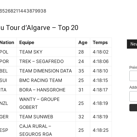
s/965268211443879938
du Tour d’Algarve – Top 20
Nation
Equipe
Age
Temps
New
POL
TEAM SKY
28
4:18:02
POR
TREK – SEGAFREDO
24
4:18:06
Pré
BEL
TEAM DIMENSION DATA
35
4:18:10
SUI
BMC RACING TEAM
25
4:18:15
Addr
ITA
BORA – HANSGROHE
31
4:18:17
WANTY – GROUPE
NZL
25
4:18:19
GOBERT
GER
TEAM SUNWEB
32
4:18:19
CAJA RURAL –
ESP
25
4:18:25
SEGUROS RGA