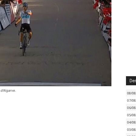
Der
d'Algarve.
08/08
07/08
06/08
05/08
04/08
03/08