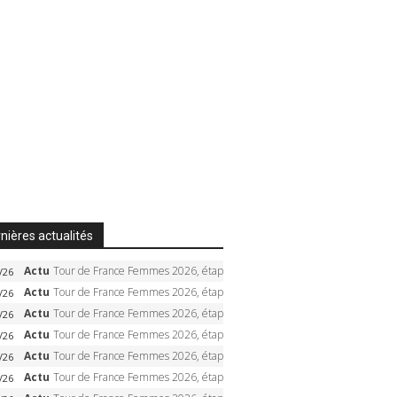
nières actualités
Actu
Tour de France Femmes 2026, étape 8 – Demi Vollering gagne à Nice, reprend le jaune, Niewiadoma à 8 secondes
/26
Actu
Tour de France Femmes 2026, étape 7 – Kasia Niewiadoma gagne le Ventoux, maillot jaune, Reusser et Vollering piégées
/26
Actu
Tour de France Femmes 2026, étape 6 – Kim Le Court-Pienaar gagne à Tournon, Reusser en jaune
/26
Actu
Tour de France Femmes 2026, étape 5 – Demi Vollering gagne à Belleville, Reusser en jaune, Ferrand-Prévot coule
/26
Actu
Tour de France Femmes 2026, étape 4 – Marlen Reusser écrase le chrono, Ferrand-Prévot en crise
/26
Actu
Tour de France Femmes 2026, étape 3 – Sigrid Haugset en solitaire, 88 km d’échappée, maillot jaune
/26