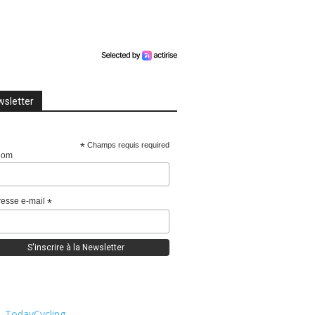
sletter
*
Champs requis required
nom
esse e-mail
*
TodayCycling