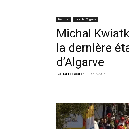
Résultat
Tour de l'Algarve
Michal Kwiat
la dernière é
d’Algarve
Par
La rédaction
-
18/02/2018