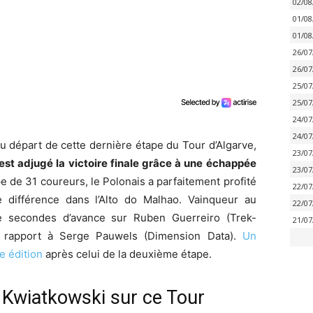
02/08
01/08
01/08
26/07
26/07
25/07
25/07
24/07
24/07
 départ de cette dernière étape du Tour d’Algarve,
23/07
st adjugé la victoire finale grâce à une échappée
23/07
e de 31 coureurs, le Polonais a parfaitement profité
22/07
me différence dans l’Alto do Malhao. Vainqueur au
22/07
e secondes d’avance sur Ruben Guerreiro (Trek-
21/07
r rapport à Serge Pauwels (Dimension Data).
Un
e édition
après celui de la deuxième étape.
 Kwiatkowski sur ce Tour