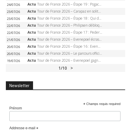
Actu
Tour de France 2026 – Étape 19 : Pogacar peut-il enfin dompter l’Alpe d’Huez ?
24/07/26
Actu
Tour de France 2026 – Carapaz en solitaire à Orcières-Merlette, Paret-Peintre à un point du maillot à pois
23/07/26
Actu
Tour de France 2026 – Étape 18 : Qui domptera Orcières-Merlette, première marche vers l’Alpe d’Huez ?
23/07/26
Actu
Tour de France 2026 – Philipsen débloque son compteur à Voiron, Pedersen en danger pour le maillot vert
22/07/26
Actu
Tour de France 2026 – Étape 17 : Pedersen peut-il verrouiller le maillot vert à Voiron ?
22/07/26
Actu
Tour de France 2026 – Evenepoel écrase le chrono d’Évian, Seixas 4e, Lipowitz abandonne
21/07/26
Actu
Tour de France 2026 – Étape 16 : Evenepoel, Pogacar, Ganna… qui domptera le chrono d’Évian pour redessiner le podium ?
20/07/26
Actu
Tour de France 2026 – Le parcours officiel complet : 21 étapes, profils, carte et dates
20/07/26
Actu
Tour de France 2026 – Evenepoel gagne à Solaison, Vingegaard abandonne, Pogacar toujours en jaune
19/07/26
1
/10
>
Newsletter
*
Champs requis required
Prénom
Addresse e-mail
*