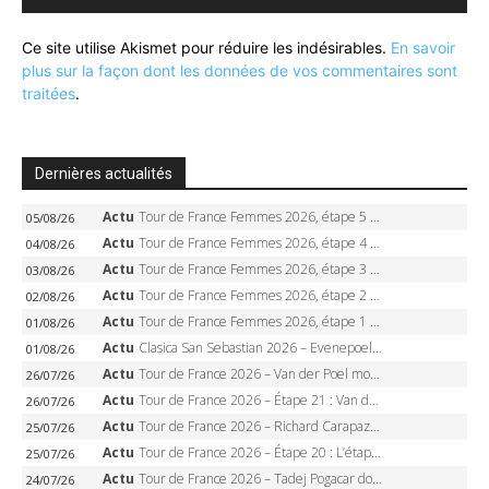
Ce site utilise Akismet pour réduire les indésirables.
En savoir
plus sur la façon dont les données de vos commentaires sont
traitées
.
Dernières actualités
Actu
Tour de France Femmes 2026, étape 5 – Demi Vollering gagne à Belleville, Reusser en jaune, Ferrand-Prévot coule
05/08/26
Actu
Tour de France Femmes 2026, étape 4 – Marlen Reusser écrase le chrono, Ferrand-Prévot en crise
04/08/26
Actu
Tour de France Femmes 2026, étape 3 – Sigrid Haugset en solitaire, 88 km d’échappée, maillot jaune
03/08/26
Actu
Tour de France Femmes 2026, étape 2 – Lorena Wiebes doublé à Genève, Markus héroïque, 7e record
02/08/26
Actu
Tour de France Femmes 2026, étape 1 – Lorena Wiebes intouchable à Lausanne, premier maillot jaune
01/08/26
Actu
Clasica San Sebastian 2026 – Evenepoel recordman, 4e victoire, Carapaz battu au sprint
01/08/26
Actu
Tour de France 2026 – Van der Poel monumental à Paris, Pogacar égale le record des cinq sacres
26/07/26
Actu
Tour de France 2026 – Étape 21 : Van der Poel, Pogacar, qui succédera à Wout van Aert sur les Champs-Elysées ?
26/07/26
Actu
Tour de France 2026 – Richard Carapaz roi des Alpes, doublé et maillot à pois, Seixas perd le podium
25/07/26
Actu
Tour de France 2026 – Étape 20 : L’étape reine, Galibier, Sarenne, Alpe d’Huez, qui succédera à Pogacar ?
25/07/26
Actu
Tour de France 2026 – Tadej Pogacar dompte l’Alpe d’Huez, 5e victoire, record de Pantani pulvérisé
24/07/26