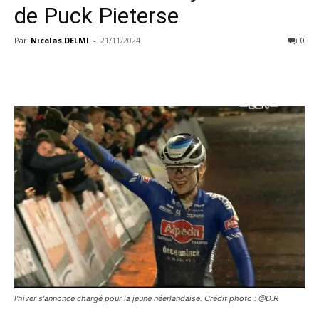
de Puck Pieterse
Par
Nicolas DELMI
-
21/11/2024
0
l'hiver s'annonce chargé pour la jeune néerlandaise. Crédit photo : @D.R