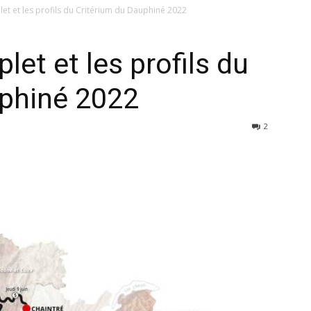
et et les profils du Critérium du Dauphiné 2022
et et les profils du
uphiné 2022
2