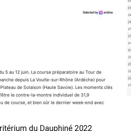
0
0
2
2
2
2
2
2
2
2
2
u 5 au 12 juin. La course préparatoire au Tour de
2
imanche depuis La Voulte-sur-Rhône (Ardèche) pour
2
 Plateau de Solaison (Haute Savoie). Les moments clés
’être le contre-la-montre individuel de 31,9
eu de course, et bien sûr le dernier week-end avec
ritérium du Dauphiné 2022