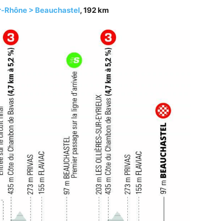
ur-Rhône > Beauchastel
, 192 km