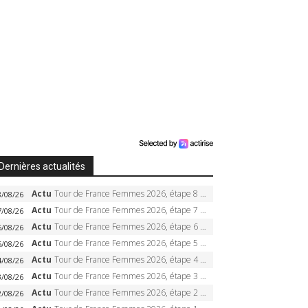
Dernières actualités
Actu
Tour de France Femmes 2026, étape 8 – Demi Vollering gagne à Nice, reprend le jaune, Niewiadoma à 8 secondes
8/08/26
Actu
Tour de France Femmes 2026, étape 7 – Kasia Niewiadoma gagne le Ventoux, maillot jaune, Reusser et Vollering piégées
7/08/26
Actu
Tour de France Femmes 2026, étape 6 – Kim Le Court-Pienaar gagne à Tournon, Reusser en jaune
6/08/26
Actu
Tour de France Femmes 2026, étape 5 – Demi Vollering gagne à Belleville, Reusser en jaune, Ferrand-Prévot coule
5/08/26
Actu
Tour de France Femmes 2026, étape 4 – Marlen Reusser écrase le chrono, Ferrand-Prévot en crise
4/08/26
Actu
Tour de France Femmes 2026, étape 3 – Sigrid Haugset en solitaire, 88 km d’échappée, maillot jaune
3/08/26
Actu
Tour de France Femmes 2026, étape 2 – Lorena Wiebes doublé à Genève, Markus héroïque, 7e record
2/08/26