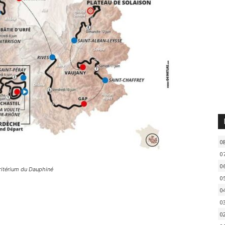
0
0
0
ritérium du Dauphiné
0
0
0
0