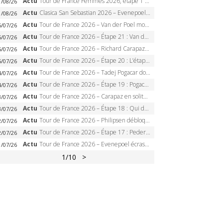
Actu
Tour de France Femmes 2026, étape 1 – Lorena Wiebes intouchable à Lausanne, premier maillot jaune
1/08/26
Actu
Clasica San Sebastian 2026 – Evenepoel recordman, 4e victoire, Carapaz battu au sprint
1/08/26
Actu
Tour de France 2026 – Van der Poel monumental à Paris, Pogacar égale le record des cinq sacres
6/07/26
Actu
Tour de France 2026 – Étape 21 : Van der Poel, Pogacar, qui succédera à Wout van Aert sur les Champs-Elysées ?
6/07/26
Actu
Tour de France 2026 – Richard Carapaz roi des Alpes, doublé et maillot à pois, Seixas perd le podium
5/07/26
Actu
Tour de France 2026 – Étape 20 : L’étape reine, Galibier, Sarenne, Alpe d’Huez, qui succédera à Pogacar ?
5/07/26
Actu
Tour de France 2026 – Tadej Pogacar dompte l’Alpe d’Huez, 5e victoire, record de Pantani pulvérisé
4/07/26
Actu
Tour de France 2026 – Étape 19 : Pogacar peut-il enfin dompter l’Alpe d’Huez ?
4/07/26
Actu
Tour de France 2026 – Carapaz en solitaire à Orcières-Merlette, Paret-Peintre à un point du maillot à pois
3/07/26
Actu
Tour de France 2026 – Étape 18 : Qui domptera Orcières-Merlette, première marche vers l’Alpe d’Huez ?
3/07/26
Actu
Tour de France 2026 – Philipsen débloque son compteur à Voiron, Pedersen en danger pour le maillot vert
2/07/26
Actu
Tour de France 2026 – Étape 17 : Pedersen peut-il verrouiller le maillot vert à Voiron ?
2/07/26
Actu
Tour de France 2026 – Evenepoel écrase le chrono d’Évian, Seixas 4e, Lipowitz abandonne
1/07/26
1
/10
>