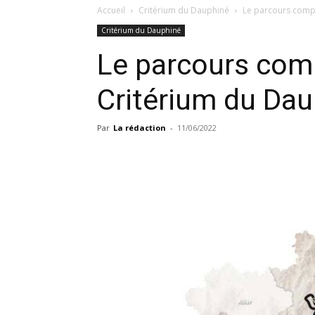
Accueil
Critérium du Dauphiné
Le parcours compl
Critérium du Dauphiné
Le parcours compl
Critérium du Da
Par
La rédaction
-
11/06/2022