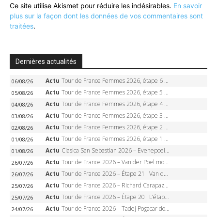
Ce site utilise Akismet pour réduire les indésirables.
En savoir
plus sur la façon dont les données de vos commentaires sont
traitées
.
Dernières actualités
Actu
Tour de France Femmes 2026, étape 6 – Kim Le Court-Pienaar gagne à Tournon, Reusser en jaune
06/08/26
Actu
Tour de France Femmes 2026, étape 5 – Demi Vollering gagne à Belleville, Reusser en jaune, Ferrand-Prévot coule
05/08/26
Actu
Tour de France Femmes 2026, étape 4 – Marlen Reusser écrase le chrono, Ferrand-Prévot en crise
04/08/26
Actu
Tour de France Femmes 2026, étape 3 – Sigrid Haugset en solitaire, 88 km d’échappée, maillot jaune
03/08/26
Actu
Tour de France Femmes 2026, étape 2 – Lorena Wiebes doublé à Genève, Markus héroïque, 7e record
02/08/26
Actu
Tour de France Femmes 2026, étape 1 – Lorena Wiebes intouchable à Lausanne, premier maillot jaune
01/08/26
Actu
Clasica San Sebastian 2026 – Evenepoel recordman, 4e victoire, Carapaz battu au sprint
01/08/26
Actu
Tour de France 2026 – Van der Poel monumental à Paris, Pogacar égale le record des cinq sacres
26/07/26
Actu
Tour de France 2026 – Étape 21 : Van der Poel, Pogacar, qui succédera à Wout van Aert sur les Champs-Elysées ?
26/07/26
Actu
Tour de France 2026 – Richard Carapaz roi des Alpes, doublé et maillot à pois, Seixas perd le podium
25/07/26
Actu
Tour de France 2026 – Étape 20 : L’étape reine, Galibier, Sarenne, Alpe d’Huez, qui succédera à Pogacar ?
25/07/26
Actu
Tour de France 2026 – Tadej Pogacar dompte l’Alpe d’Huez, 5e victoire, record de Pantani pulvérisé
24/07/26