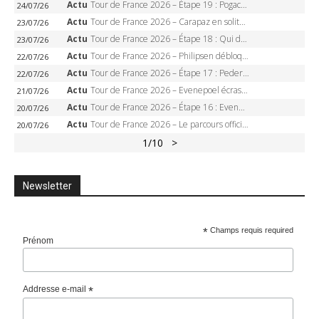
Actu
Tour de France 2026 – Étape 19 : Pogacar peut-il enfin dompter l’Alpe d’Huez ?
24/07/26
Actu
Tour de France 2026 – Carapaz en solitaire à Orcières-Merlette, Paret-Peintre à un point du maillot à pois
23/07/26
Actu
Tour de France 2026 – Étape 18 : Qui domptera Orcières-Merlette, première marche vers l’Alpe d’Huez ?
23/07/26
Actu
Tour de France 2026 – Philipsen débloque son compteur à Voiron, Pedersen en danger pour le maillot vert
22/07/26
Actu
Tour de France 2026 – Étape 17 : Pedersen peut-il verrouiller le maillot vert à Voiron ?
22/07/26
Actu
Tour de France 2026 – Evenepoel écrase le chrono d’Évian, Seixas 4e, Lipowitz abandonne
21/07/26
Actu
Tour de France 2026 – Étape 16 : Evenepoel, Pogacar, Ganna… qui domptera le chrono d’Évian pour redessiner le podium ?
20/07/26
Actu
Tour de France 2026 – Le parcours officiel complet : 21 étapes, profils, carte et dates
20/07/26
1
/10
>
Newsletter
*
Champs requis required
Prénom
Addresse e-mail
*