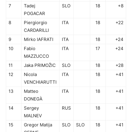
7
Tadej
SLO
18
+8
POGACAR
8
Piergiorgio
ITA
18
+22
CARDARILLI
9
Mirko IAFRATI
ITA
18
+24
10
Fabio
ITA
17
+24
MAZZUCCO
11
Jaka PRIMOŽIC
SLO
18
+28
12
Nicola
ITA
18
+41
VENCHIARUTTI
13
Matteo
ITA
18
+41
DONEGÀ
14
Sergey
RUS
18
+41
MALNEV
15
Gregor Matija
SLO
SLO
18
+41