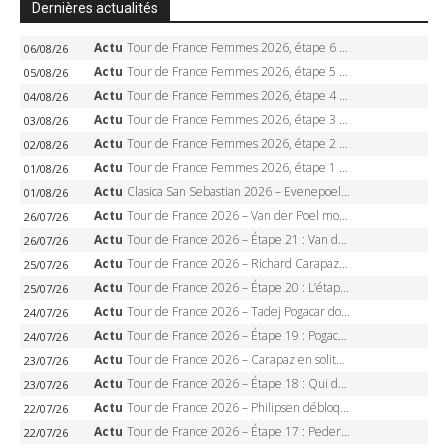
Dernières actualités
Actu
Tour de France Femmes 2026, étape 6 – Kim Le Court-Pienaar gagne à Tournon, Reusser en jaune
06/08/26
Actu
Tour de France Femmes 2026, étape 5 – Demi Vollering gagne à Belleville, Reusser en jaune, Ferrand-Prévot coule
05/08/26
Actu
Tour de France Femmes 2026, étape 4 – Marlen Reusser écrase le chrono, Ferrand-Prévot en crise
04/08/26
Actu
Tour de France Femmes 2026, étape 3 – Sigrid Haugset en solitaire, 88 km d’échappée, maillot jaune
03/08/26
Actu
Tour de France Femmes 2026, étape 2 – Lorena Wiebes doublé à Genève, Markus héroïque, 7e record
02/08/26
Actu
Tour de France Femmes 2026, étape 1 – Lorena Wiebes intouchable à Lausanne, premier maillot jaune
01/08/26
Actu
Clasica San Sebastian 2026 – Evenepoel recordman, 4e victoire, Carapaz battu au sprint
01/08/26
Actu
Tour de France 2026 – Van der Poel monumental à Paris, Pogacar égale le record des cinq sacres
26/07/26
Actu
Tour de France 2026 – Étape 21 : Van der Poel, Pogacar, qui succédera à Wout van Aert sur les Champs-Elysées ?
26/07/26
Actu
Tour de France 2026 – Richard Carapaz roi des Alpes, doublé et maillot à pois, Seixas perd le podium
25/07/26
Actu
Tour de France 2026 – Étape 20 : L’étape reine, Galibier, Sarenne, Alpe d’Huez, qui succédera à Pogacar ?
25/07/26
Actu
Tour de France 2026 – Tadej Pogacar dompte l’Alpe d’Huez, 5e victoire, record de Pantani pulvérisé
24/07/26
Actu
Tour de France 2026 – Étape 19 : Pogacar peut-il enfin dompter l’Alpe d’Huez ?
24/07/26
Actu
Tour de France 2026 – Carapaz en solitaire à Orcières-Merlette, Paret-Peintre à un point du maillot à pois
23/07/26
Actu
Tour de France 2026 – Étape 18 : Qui domptera Orcières-Merlette, première marche vers l’Alpe d’Huez ?
23/07/26
Actu
Tour de France 2026 – Philipsen débloque son compteur à Voiron, Pedersen en danger pour le maillot vert
22/07/26
Actu
Tour de France 2026 – Étape 17 : Pedersen peut-il verrouiller le maillot vert à Voiron ?
22/07/26