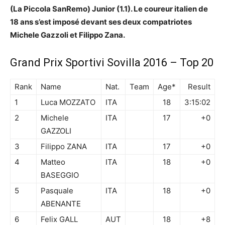
(La Piccola SanRemo) Junior (1.1). Le coureur italien de
18 ans s’est imposé devant ses deux compatriotes
Michele Gazzoli et Filippo Zana.
Grand Prix Sportivi Sovilla 2016 – Top 20
Rank
Name
Nat.
Team
Age*
Result
1
Luca MOZZATO
ITA
18
3:15:02
2
Michele
ITA
17
+0
GAZZOLI
3
Filippo ZANA
ITA
17
+0
4
Matteo
ITA
18
+0
BASEGGIO
5
Pasquale
ITA
18
+0
ABENANTE
6
Felix GALL
AUT
18
+8