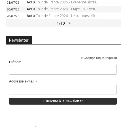
Actu
Tour de France 2026 – Evenepoel écrase le chrono d’Évian, Seixas 4e, Lipowitz abandonne
21/07/26
Actu
Tour de France 2026 – Étape 16 : Evenepoel, Pogacar, Ganna… qui domptera le chrono d’Évian pour redessiner le podium ?
20/07/26
Actu
Tour de France 2026 – Le parcours officiel complet : 21 étapes, profils, carte et dates
20/07/26
1
/10
>
Newsletter
*
Champs requis required
Prénom
Addresse e-mail
*