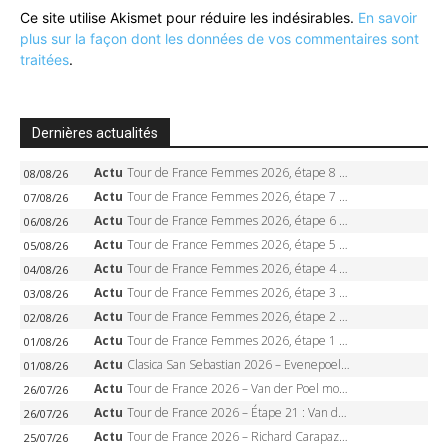
Ce site utilise Akismet pour réduire les indésirables.
En savoir
plus sur la façon dont les données de vos commentaires sont
traitées
.
Dernières actualités
Actu
Tour de France Femmes 2026, étape 8 – Demi Vollering gagne à Nice, reprend le jaune, Niewiadoma à 8 secondes
08/08/26
Actu
Tour de France Femmes 2026, étape 7 – Kasia Niewiadoma gagne le Ventoux, maillot jaune, Reusser et Vollering piégées
07/08/26
Actu
Tour de France Femmes 2026, étape 6 – Kim Le Court-Pienaar gagne à Tournon, Reusser en jaune
06/08/26
Actu
Tour de France Femmes 2026, étape 5 – Demi Vollering gagne à Belleville, Reusser en jaune, Ferrand-Prévot coule
05/08/26
Actu
Tour de France Femmes 2026, étape 4 – Marlen Reusser écrase le chrono, Ferrand-Prévot en crise
04/08/26
Actu
Tour de France Femmes 2026, étape 3 – Sigrid Haugset en solitaire, 88 km d’échappée, maillot jaune
03/08/26
Actu
Tour de France Femmes 2026, étape 2 – Lorena Wiebes doublé à Genève, Markus héroïque, 7e record
02/08/26
Actu
Tour de France Femmes 2026, étape 1 – Lorena Wiebes intouchable à Lausanne, premier maillot jaune
01/08/26
Actu
Clasica San Sebastian 2026 – Evenepoel recordman, 4e victoire, Carapaz battu au sprint
01/08/26
Actu
Tour de France 2026 – Van der Poel monumental à Paris, Pogacar égale le record des cinq sacres
26/07/26
Actu
Tour de France 2026 – Étape 21 : Van der Poel, Pogacar, qui succédera à Wout van Aert sur les Champs-Elysées ?
26/07/26
Actu
Tour de France 2026 – Richard Carapaz roi des Alpes, doublé et maillot à pois, Seixas perd le podium
25/07/26