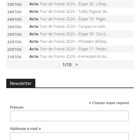
Actu
Tour de France 2026 – Étape 20 : L’étape reine, Galibier, Sarenne, Alpe d’Huez, qui succédera à Pogacar ?
25/07/26
Actu
Tour de France 2026 – Tadej Pogacar dompte l’Alpe d’Huez, 5e victoire, record de Pantani pulvérisé
24/07/26
Actu
Tour de France 2026 – Étape 19 : Pogacar peut-il enfin dompter l’Alpe d’Huez ?
24/07/26
Actu
Tour de France 2026 – Carapaz en solitaire à Orcières-Merlette, Paret-Peintre à un point du maillot à pois
23/07/26
Actu
Tour de France 2026 – Étape 18 : Qui domptera Orcières-Merlette, première marche vers l’Alpe d’Huez ?
23/07/26
Actu
Tour de France 2026 – Philipsen débloque son compteur à Voiron, Pedersen en danger pour le maillot vert
22/07/26
Actu
Tour de France 2026 – Étape 17 : Pedersen peut-il verrouiller le maillot vert à Voiron ?
22/07/26
Actu
Tour de France 2026 – Evenepoel écrase le chrono d’Évian, Seixas 4e, Lipowitz abandonne
21/07/26
1
/10
>
Newsletter
*
Champs requis required
Prénom
Addresse e-mail
*