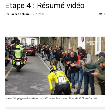
Etape 4 : Résumé vidéo
Par
La rédaction
-
26/02/2023
0
Jonas Vingegaard en démonstration sur le chrono final de O Gran Camiño.