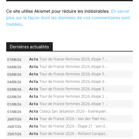
Ce site utilise Akismet pour réduire les indésirables.
En savoir
plus sur la façon dont les données de vos commentaires sont
traitées
.
Dernières actualités
Actu
Tour de France Femmes 2026, étape 7 – Kasia Niewiadoma gagne le Ventoux, maillot jaune, Reusser et Vollering piégées
07/08/26
Actu
Tour de France Femmes 2026, étape 6 – Kim Le Court-Pienaar gagne à Tournon, Reusser en jaune
06/08/26
Actu
Tour de France Femmes 2026, étape 5 – Demi Vollering gagne à Belleville, Reusser en jaune, Ferrand-Prévot coule
05/08/26
Actu
Tour de France Femmes 2026, étape 4 – Marlen Reusser écrase le chrono, Ferrand-Prévot en crise
04/08/26
Actu
Tour de France Femmes 2026, étape 3 – Sigrid Haugset en solitaire, 88 km d’échappée, maillot jaune
03/08/26
Actu
Tour de France Femmes 2026, étape 2 – Lorena Wiebes doublé à Genève, Markus héroïque, 7e record
02/08/26
Actu
Tour de France Femmes 2026, étape 1 – Lorena Wiebes intouchable à Lausanne, premier maillot jaune
01/08/26
Actu
Clasica San Sebastian 2026 – Evenepoel recordman, 4e victoire, Carapaz battu au sprint
01/08/26
Actu
Tour de France 2026 – Van der Poel monumental à Paris, Pogacar égale le record des cinq sacres
26/07/26
Actu
Tour de France 2026 – Étape 21 : Van der Poel, Pogacar, qui succédera à Wout van Aert sur les Champs-Elysées ?
26/07/26
Actu
Tour de France 2026 – Richard Carapaz roi des Alpes, doublé et maillot à pois, Seixas perd le podium
25/07/26