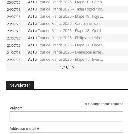
Actu
Tour de France 2026 – Étape 20 : L’étape reine, Galibier, Sarenne, Alpe d’Huez, qui succédera à Pogacar ?
25/07/26
Actu
Tour de France 2026 – Tadej Pogacar dompte l’Alpe d’Huez, 5e victoire, record de Pantani pulvérisé
24/07/26
Actu
Tour de France 2026 – Étape 19 : Pogacar peut-il enfin dompter l’Alpe d’Huez ?
24/07/26
Actu
Tour de France 2026 – Carapaz en solitaire à Orcières-Merlette, Paret-Peintre à un point du maillot à pois
23/07/26
Actu
Tour de France 2026 – Étape 18 : Qui domptera Orcières-Merlette, première marche vers l’Alpe d’Huez ?
23/07/26
Actu
Tour de France 2026 – Philipsen débloque son compteur à Voiron, Pedersen en danger pour le maillot vert
22/07/26
Actu
Tour de France 2026 – Étape 17 : Pedersen peut-il verrouiller le maillot vert à Voiron ?
22/07/26
Actu
Tour de France 2026 – Evenepoel écrase le chrono d’Évian, Seixas 4e, Lipowitz abandonne
21/07/26
Actu
Tour de France 2026 – Étape 16 : Evenepoel, Pogacar, Ganna… qui domptera le chrono d’Évian pour redessiner le podium ?
20/07/26
1
/10
>
Newsletter
*
Champs requis required
Prénom
Addresse e-mail
*