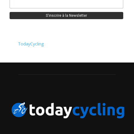
TodayCycling