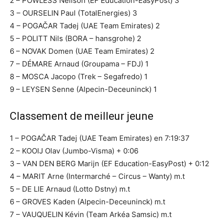
2 – POWLESS Neilson (EF Education-EasyPost) 3
3 – OURSELIN Paul (TotalEnergies) 3
4 – POGAČAR Tadej (UAE Team Emirates) 2
5 – POLITT Nils (BORA – hansgrohe) 2
6 – NOVAK Domen (UAE Team Emirates) 2
7 – DÉMARE Arnaud (Groupama – FDJ) 1
8 – MOSCA Jacopo (Trek – Segafredo) 1
9 – LEYSEN Senne (Alpecin-Deceuninck) 1
Classement de meilleur jeune
1 – POGAČAR Tadej (UAE Team Emirates) en 7:19:37
2 – KOOIJ Olav (Jumbo-Visma) + 0:06
3 – VAN DEN BERG Marijn (EF Education-EasyPost) + 0:12
4 – MARIT Arne (Intermarché – Circus – Wanty) m.t
5 – DE LIE Arnaud (Lotto Dstny) m.t
6 – GROVES Kaden (Alpecin-Deceuninck) m.t
7 – VAUQUELIN Kévin (Team Arkéa Samsic) m.t