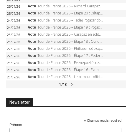
Actu
Tour de France 2026 – Richard Carapaz roi des Alpes, doublé et maillot à pois, Seixas perd le podium
25/07/26
Actu
Tour de France 2026 – Étape 20 : L’étape reine, Galibier, Sarenne, Alpe d’Huez, qui succédera à Pogacar ?
25/07/26
Actu
Tour de France 2026 – Tadej Pogacar dompte l’Alpe d’Huez, 5e victoire, record de Pantani pulvérisé
24/07/26
Actu
Tour de France 2026 – Étape 19 : Pogacar peut-il enfin dompter l’Alpe d’Huez ?
24/07/26
Actu
Tour de France 2026 – Carapaz en solitaire à Orcières-Merlette, Paret-Peintre à un point du maillot à pois
23/07/26
Actu
Tour de France 2026 – Étape 18 : Qui domptera Orcières-Merlette, première marche vers l’Alpe d’Huez ?
23/07/26
Actu
Tour de France 2026 – Philipsen débloque son compteur à Voiron, Pedersen en danger pour le maillot vert
22/07/26
Actu
Tour de France 2026 – Étape 17 : Pedersen peut-il verrouiller le maillot vert à Voiron ?
22/07/26
Actu
Tour de France 2026 – Evenepoel écrase le chrono d’Évian, Seixas 4e, Lipowitz abandonne
21/07/26
Actu
Tour de France 2026 – Étape 16 : Evenepoel, Pogacar, Ganna… qui domptera le chrono d’Évian pour redessiner le podium ?
20/07/26
Actu
Tour de France 2026 – Le parcours officiel complet : 21 étapes, profils, carte et dates
20/07/26
1
/10
>
Newsletter
*
Champs requis required
Prénom