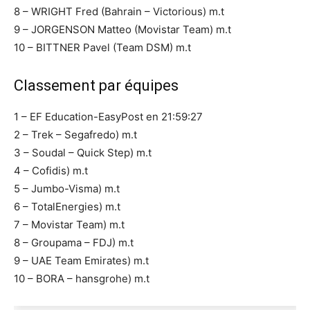
8 – WRIGHT Fred (Bahrain – Victorious) m.t
9 – JORGENSON Matteo (Movistar Team) m.t
10 – BITTNER Pavel (Team DSM) m.t
Classement par équipes
1 – EF Education-EasyPost en 21:59:27
2 – Trek – Segafredo) m.t
3 – Soudal – Quick Step) m.t
4 – Cofidis) m.t
5 – Jumbo-Visma) m.t
6 – TotalEnergies) m.t
7 – Movistar Team) m.t
8 – Groupama – FDJ) m.t
9 – UAE Team Emirates) m.t
10 – BORA – hansgrohe) m.t