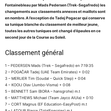
Fontainebleau par Mads Pedersen (Trek-Segafredo) les
changements aux classements annexes et maillots sont
en nombre. A l’exception de Tadej Pogacar qui conserve
sa tunique blanche du classement de meilleur jeune,
toutes les autres tuniques ont changé d’épaules en ce
second jour de la Course au Soleil.
Classement général
1 – PEDERSEN Mads (Trek – Segafredo) en 7:19:35
2 – POGAČAR Tadej (UAE Team Emirates) + 0:02
3 – MERLIER Tim (Soudal – Quick Step) + 0:04
4 – KOOIJ Olav (Jumbo-Visma) + 0:08
5 – BENNETT Sam (BORA – hansgrohe) m.t
6 – MATTHEWS Michael (Team Jayco AlUla) + 0:10
7 – CORT Magnus (EF Education-EasyPost) m.t
8 – LATOUR Pierre (TotalEnergies) m.t