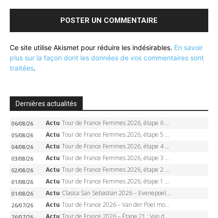
Ce site utilise Akismet pour réduire les indésirables.
En savoir
plus sur la façon dont les données de vos commentaires sont
traitées
.
Dernières actualités
Actu
Tour de France Femmes 2026, étape 6 – Kim Le Court-Pienaar gagne à Tournon, Reusser en jaune
06/08/26
Actu
Tour de France Femmes 2026, étape 5 – Demi Vollering gagne à Belleville, Reusser en jaune, Ferrand-Prévot coule
05/08/26
Actu
Tour de France Femmes 2026, étape 4 – Marlen Reusser écrase le chrono, Ferrand-Prévot en crise
04/08/26
Actu
Tour de France Femmes 2026, étape 3 – Sigrid Haugset en solitaire, 88 km d’échappée, maillot jaune
03/08/26
Actu
Tour de France Femmes 2026, étape 2 – Lorena Wiebes doublé à Genève, Markus héroïque, 7e record
02/08/26
Actu
Tour de France Femmes 2026, étape 1 – Lorena Wiebes intouchable à Lausanne, premier maillot jaune
01/08/26
Actu
Clasica San Sebastian 2026 – Evenepoel recordman, 4e victoire, Carapaz battu au sprint
01/08/26
Actu
Tour de France 2026 – Van der Poel monumental à Paris, Pogacar égale le record des cinq sacres
26/07/26
Actu
Tour de France 2026 – Étape 21 : Van der Poel, Pogacar, qui succédera à Wout van Aert sur les Champs-Elysées ?
26/07/26