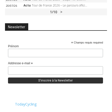
Actu
Tour de France 2026 – Le parcours officiel complet : 21 étapes, profils, carte et dates
20/07/26
1
/10
>
Newsletter
*
Champs requis required
Prénom
Addresse e-mail
*
TodayCycling