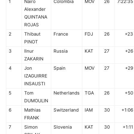
1
Nairo
Colombia
MOV
26
7:22:35
Alexander
QUINTANA
ROJAS
2
Thibaut
France
FDJ
26
+23
PINOT
3
Ilnur
Russia
KAT
27
+26
ZAKARIN
4
Jon
Spain
MOV
27
+29
IZAGUIRRE
INSAUSTI
5
Tom
Netherlands
TGA
26
+50
DUMOULIN
6
Mathias
Switzerland
IAM
30
+1:06
FRANK
7
Simon
Slovenia
KAT
30
+1:11