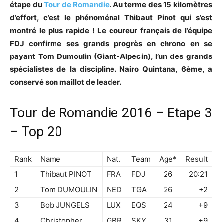
étape du
Tour de Romandie
. Au terme des 15 kilomètres
d’effort, c’est le phénoménal Thibaut Pinot qui s’est
montré le plus rapide ! Le coureur français de l’équipe
FDJ confirme ses grands progrès en chrono en se
payant Tom Dumoulin (Giant-Alpecin), l’un des grands
spécialistes de la discipline. Nairo Quintana, 6ème, a
conservé son maillot de leader.
Tour de Romandie 2016 – Etape 3
– Top 20
Rank
Name
Nat.
Team
Age*
Result
1
Thibaut PINOT
FRA
FDJ
26
20:21
2
Tom DUMOULIN
NED
TGA
26
+2
3
Bob JUNGELS
LUX
EQS
24
+9
4
Christopher
GBR
SKY
31
+9