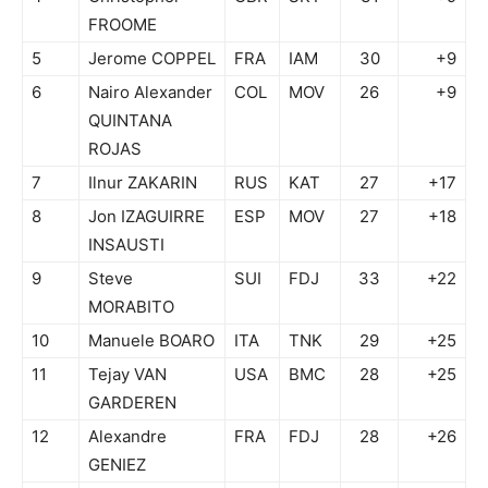
FROOME
5
Jerome COPPEL
FRA
IAM
30
+9
6
Nairo Alexander
COL
MOV
26
+9
QUINTANA
ROJAS
7
Ilnur ZAKARIN
RUS
KAT
27
+17
8
Jon IZAGUIRRE
ESP
MOV
27
+18
INSAUSTI
9
Steve
SUI
FDJ
33
+22
MORABITO
10
Manuele BOARO
ITA
TNK
29
+25
11
Tejay VAN
USA
BMC
28
+25
GARDEREN
12
Alexandre
FRA
FDJ
28
+26
GENIEZ