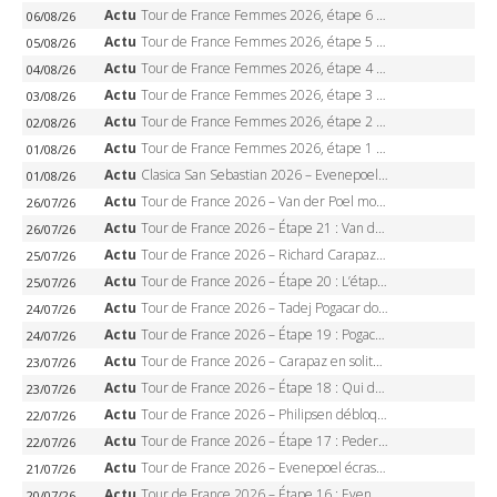
Actu
Tour de France Femmes 2026, étape 6 – Kim Le Court-Pienaar gagne à Tournon, Reusser en jaune
06/08/26
Actu
Tour de France Femmes 2026, étape 5 – Demi Vollering gagne à Belleville, Reusser en jaune, Ferrand-Prévot coule
05/08/26
Actu
Tour de France Femmes 2026, étape 4 – Marlen Reusser écrase le chrono, Ferrand-Prévot en crise
04/08/26
Actu
Tour de France Femmes 2026, étape 3 – Sigrid Haugset en solitaire, 88 km d’échappée, maillot jaune
03/08/26
Actu
Tour de France Femmes 2026, étape 2 – Lorena Wiebes doublé à Genève, Markus héroïque, 7e record
02/08/26
Actu
Tour de France Femmes 2026, étape 1 – Lorena Wiebes intouchable à Lausanne, premier maillot jaune
01/08/26
Actu
Clasica San Sebastian 2026 – Evenepoel recordman, 4e victoire, Carapaz battu au sprint
01/08/26
Actu
Tour de France 2026 – Van der Poel monumental à Paris, Pogacar égale le record des cinq sacres
26/07/26
Actu
Tour de France 2026 – Étape 21 : Van der Poel, Pogacar, qui succédera à Wout van Aert sur les Champs-Elysées ?
26/07/26
Actu
Tour de France 2026 – Richard Carapaz roi des Alpes, doublé et maillot à pois, Seixas perd le podium
25/07/26
Actu
Tour de France 2026 – Étape 20 : L’étape reine, Galibier, Sarenne, Alpe d’Huez, qui succédera à Pogacar ?
25/07/26
Actu
Tour de France 2026 – Tadej Pogacar dompte l’Alpe d’Huez, 5e victoire, record de Pantani pulvérisé
24/07/26
Actu
Tour de France 2026 – Étape 19 : Pogacar peut-il enfin dompter l’Alpe d’Huez ?
24/07/26
Actu
Tour de France 2026 – Carapaz en solitaire à Orcières-Merlette, Paret-Peintre à un point du maillot à pois
23/07/26
Actu
Tour de France 2026 – Étape 18 : Qui domptera Orcières-Merlette, première marche vers l’Alpe d’Huez ?
23/07/26
Actu
Tour de France 2026 – Philipsen débloque son compteur à Voiron, Pedersen en danger pour le maillot vert
22/07/26
Actu
Tour de France 2026 – Étape 17 : Pedersen peut-il verrouiller le maillot vert à Voiron ?
22/07/26
Actu
Tour de France 2026 – Evenepoel écrase le chrono d’Évian, Seixas 4e, Lipowitz abandonne
21/07/26
Actu
Tour de France 2026 – Étape 16 : Evenepoel, Pogacar, Ganna… qui domptera le chrono d’Évian pour redessiner le podium ?
20/07/26