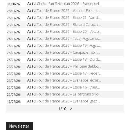
Actu
Clasica San Sebastian 2026 – Evenepoel recordman, 4e victoire, Carapaz battu au sprint
01/08/26
Actu
Tour de France 2026 – Van der Poel monumental à Paris, Pogacar égale le record des cinq sacres
26/07/26
Actu
Tour de France 2026 – Étape 21 : Van der Poel, Pogacar, qui succédera à Wout van Aert sur les Champs-Elysées ?
26/07/26
Actu
Tour de France 2026 – Richard Carapaz roi des Alpes, doublé et maillot à pois, Seixas perd le podium
25/07/26
Actu
Tour de France 2026 – Étape 20 : L’étape reine, Galibier, Sarenne, Alpe d’Huez, qui succédera à Pogacar ?
25/07/26
Actu
Tour de France 2026 – Tadej Pogacar dompte l’Alpe d’Huez, 5e victoire, record de Pantani pulvérisé
24/07/26
Actu
Tour de France 2026 – Étape 19 : Pogacar peut-il enfin dompter l’Alpe d’Huez ?
24/07/26
Actu
Tour de France 2026 – Carapaz en solitaire à Orcières-Merlette, Paret-Peintre à un point du maillot à pois
23/07/26
Actu
Tour de France 2026 – Étape 18 : Qui domptera Orcières-Merlette, première marche vers l’Alpe d’Huez ?
23/07/26
Actu
Tour de France 2026 – Philipsen débloque son compteur à Voiron, Pedersen en danger pour le maillot vert
22/07/26
Actu
Tour de France 2026 – Étape 17 : Pedersen peut-il verrouiller le maillot vert à Voiron ?
22/07/26
Actu
Tour de France 2026 – Evenepoel écrase le chrono d’Évian, Seixas 4e, Lipowitz abandonne
21/07/26
Actu
Tour de France 2026 – Étape 16 : Evenepoel, Pogacar, Ganna… qui domptera le chrono d’Évian pour redessiner le podium ?
20/07/26
Actu
Tour de France 2026 – Le parcours officiel complet : 21 étapes, profils, carte et dates
20/07/26
Actu
Tour de France 2026 – Evenepoel gagne à Solaison, Vingegaard abandonne, Pogacar toujours en jaune
19/07/26
1
/10
>
Newsletter