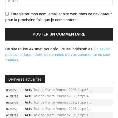
Enregistrer mon nom, email et site web dans ce navigateur
pour la prochaine fois que je commenterai.
Ce site utilise Akismet pour réduire les indésirables.
En savoir
plus sur la façon dont les données de vos commentaires sont
traitées
.
Dernières actualités
Actu
Tour de France Femmes 2026, étape 5 – Demi Vollering gagne à Belleville, Reusser en jaune, Ferrand-Prévot coule
05/08/26
Actu
Tour de France Femmes 2026, étape 4 – Marlen Reusser écrase le chrono, Ferrand-Prévot en crise
04/08/26
Actu
Tour de France Femmes 2026, étape 3 – Sigrid Haugset en solitaire, 88 km d’échappée, maillot jaune
03/08/26
Actu
Tour de France Femmes 2026, étape 2 – Lorena Wiebes doublé à Genève, Markus héroïque, 7e record
02/08/26
Actu
Tour de France Femmes 2026, étape 1 – Lorena Wiebes intouchable à Lausanne, premier maillot jaune
01/08/26