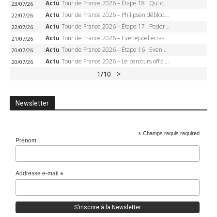
Actu
Tour de France 2026 – Étape 18 : Qui domptera Orcières-Merlette, première marche vers l’Alpe d’Huez ?
23/07/26
Actu
Tour de France 2026 – Philipsen débloque son compteur à Voiron, Pedersen en danger pour le maillot vert
22/07/26
Actu
Tour de France 2026 – Étape 17 : Pedersen peut-il verrouiller le maillot vert à Voiron ?
22/07/26
Actu
Tour de France 2026 – Evenepoel écrase le chrono d’Évian, Seixas 4e, Lipowitz abandonne
21/07/26
Actu
Tour de France 2026 – Étape 16 : Evenepoel, Pogacar, Ganna… qui domptera le chrono d’Évian pour redessiner le podium ?
20/07/26
Actu
Tour de France 2026 – Le parcours officiel complet : 21 étapes, profils, carte et dates
20/07/26
1
/10
>
Newsletter
*
Champs requis required
Prénom
Addresse e-mail
*