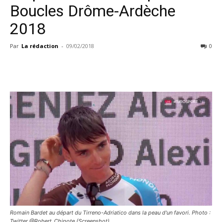
Boucles Drôme-Ardèche
2018
Par
La rédaction
-
09/02/2018
0
Romain Bardet au départ du Tirreno-Adriatico dans la peau d'un favori. Photo :
Twitter @Robert_Chipote (Screenshot)