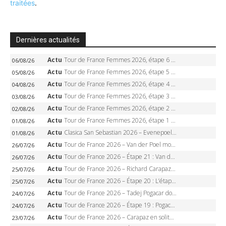
traitées
.
Dernières actualités
Actu
Tour de France Femmes 2026, étape 6 – Kim Le Court-Pienaar gagne à Tournon, Reusser en jaune
06/08/26
Actu
Tour de France Femmes 2026, étape 5 – Demi Vollering gagne à Belleville, Reusser en jaune, Ferrand-Prévot coule
05/08/26
Actu
Tour de France Femmes 2026, étape 4 – Marlen Reusser écrase le chrono, Ferrand-Prévot en crise
04/08/26
Actu
Tour de France Femmes 2026, étape 3 – Sigrid Haugset en solitaire, 88 km d’échappée, maillot jaune
03/08/26
Actu
Tour de France Femmes 2026, étape 2 – Lorena Wiebes doublé à Genève, Markus héroïque, 7e record
02/08/26
Actu
Tour de France Femmes 2026, étape 1 – Lorena Wiebes intouchable à Lausanne, premier maillot jaune
01/08/26
Actu
Clasica San Sebastian 2026 – Evenepoel recordman, 4e victoire, Carapaz battu au sprint
01/08/26
Actu
Tour de France 2026 – Van der Poel monumental à Paris, Pogacar égale le record des cinq sacres
26/07/26
Actu
Tour de France 2026 – Étape 21 : Van der Poel, Pogacar, qui succédera à Wout van Aert sur les Champs-Elysées ?
26/07/26
Actu
Tour de France 2026 – Richard Carapaz roi des Alpes, doublé et maillot à pois, Seixas perd le podium
25/07/26
Actu
Tour de France 2026 – Étape 20 : L’étape reine, Galibier, Sarenne, Alpe d’Huez, qui succédera à Pogacar ?
25/07/26
Actu
Tour de France 2026 – Tadej Pogacar dompte l’Alpe d’Huez, 5e victoire, record de Pantani pulvérisé
24/07/26
Actu
Tour de France 2026 – Étape 19 : Pogacar peut-il enfin dompter l’Alpe d’Huez ?
24/07/26
Actu
Tour de France 2026 – Carapaz en solitaire à Orcières-Merlette, Paret-Peintre à un point du maillot à pois
23/07/26